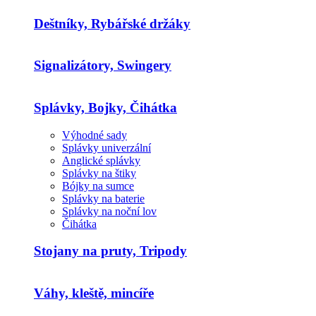
Deštníky, Rybářské držáky
Signalizátory, Swingery
Splávky, Bojky, Čihátka
Výhodné sady
Splávky univerzální
Anglické splávky
Splávky na štiky
Bójky na sumce
Splávky na baterie
Splávky na noční lov
Čihátka
Stojany na pruty, Tripody
Váhy, kleště, mincíře