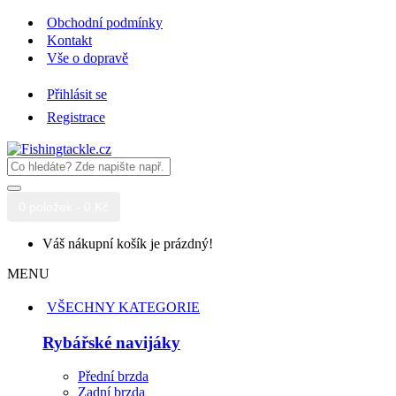
Obchodní podmínky
Kontakt
Vše o dopravě
Přihlásit se
Registrace
0 položek - 0 Kč
Váš nákupní košík je prázdný!
MENU
VŠECHNY KATEGORIE
Rybářské navijáky
Přední brzda
Zadní brzda