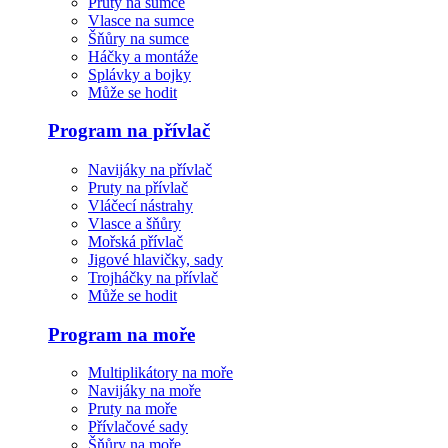
Pruty na sumce
Vlasce na sumce
Šňůry na sumce
Háčky a montáže
Splávky a bojky
Může se hodit
Program na přívlač
Navijáky na přívlač
Pruty na přívlač
Vláčecí nástrahy
Vlasce a šňůry
Mořská přívlač
Jigové hlavičky, sady
Trojháčky na přívlač
Může se hodit
Program na moře
Multiplikátory na moře
Navijáky na moře
Pruty na moře
Přívlačové sady
Šňůry na moře