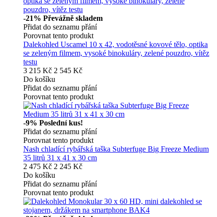
-21%
Převážně skladem
Přidat do seznamu přání
Porovnat tento produkt
Dalekohled Uscamel 10 x 42, vodotěsné kovové tělo, optika
se zeleným filmem, vysoké binokuláry, zelené pouzdro, vítěz
testu
3 215 Kč
2 545 Kč
Do košíku
Přidat do seznamu přání
Porovnat tento produkt
-9%
Poslední kus!
Přidat do seznamu přání
Porovnat tento produkt
Nash chladící rybářská taška Subterfuge Big Freeze Medium
35 litrů 31 x 41 x 30 cm
2 475 Kč
2 245 Kč
Do košíku
Přidat do seznamu přání
Porovnat tento produkt