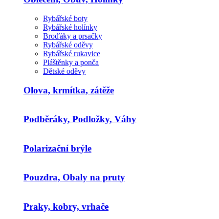
Rybářské boty
Rybářské holínky
Broďáky a prsačky
Rybářské oděvy
Rybářské rukavice
Pláštěnky a ponča
Dětské oděvy
Olova, krmítka, zátěže
Podběráky, Podložky, Váhy
Polarizační brýle
Pouzdra, Obaly na pruty
Praky, kobry, vrhače