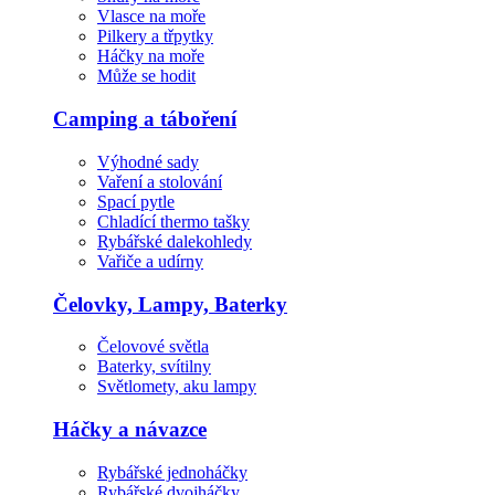
Vlasce na moře
Pilkery a třpytky
Háčky na moře
Může se hodit
Camping a táboření
Výhodné sady
Vaření a stolování
Spací pytle
Chladící thermo tašky
Rybářské dalekohledy
Vařiče a udírny
Čelovky, Lampy, Baterky
Čelovové světla
Baterky, svítilny
Světlomety, aku lampy
Háčky a návazce
Rybářské jednoháčky
Rybářské dvojháčky