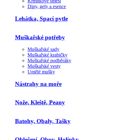
Krmítkové směsi
Dipy, gely a esence
Lehátka, Spací pytle
Muškařské potřeby
Muškařské sady
Muškařské krabičky
Muškařské podběráky
Muškařské vesty
Umělé mušky
Nástrahy na moře
Nože, Kleště, Peany
Batohy, Obaly, Tašky
Oblečení, Obuv, Holínky