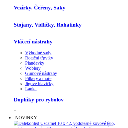
Vezírky, Čeřeny, Saky
Stojany, Vidličky, Rohatinky
Vláčecí nástrahy
Výhodné sady
Rotační třpytky
Plandavky
Woblery
Gumové nástrahy
Pilkery a moře
Jigové hlavičky
Lanka
Doplňky pro rybolov
+
NOVINKY