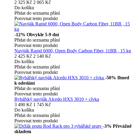
2 325 Kč
2 065 Kč
Do košíku
Přidat do seznamu přání
Porovnat tento produkt
-12%
Obvykle 5-9 dní
Přidat do seznamu přání
Porovnat tento produkt
Naviják Rapid 6000, Open Body Carbon Fiber, 11BB , 15 kg
2 425 Kč
2 140 Kč
Do košíku
Přidat do seznamu přání
Porovnat tento produkt
-50%
Ihned
k odeslání
Přidat do seznamu přání
Porovnat tento produkt
Rybářský naviják Alcedo HXS 3010 + cívka
3 490 Kč
1 745 Kč
Do košíku
Přidat do seznamu přání
Porovnat tento produkt
-3%
Převážně
skladem