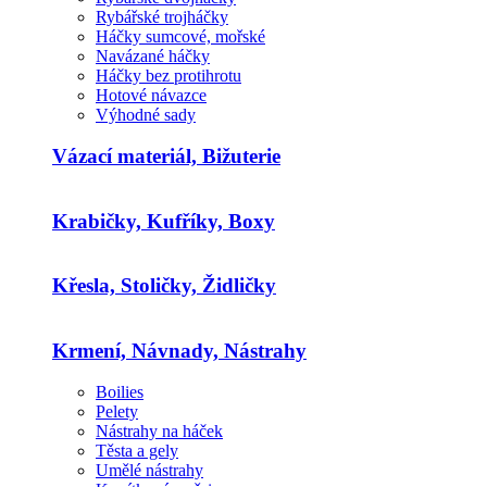
Rybářské trojháčky
Háčky sumcové, mořské
Navázané háčky
Háčky bez protihrotu
Hotové návazce
Výhodné sady
Vázací materiál, Bižuterie
Krabičky, Kufříky, Boxy
Křesla, Stoličky, Židličky
Krmení, Návnady, Nástrahy
Boilies
Pelety
Nástrahy na háček
Těsta a gely
Umělé nástrahy