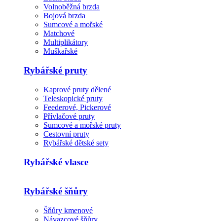
Volnoběžná brzda
Bojová brzda
Sumcové a mořské
Matchové
Multiplikátory
Muškařské
Rybářské pruty
Kaprové pruty dělené
Teleskopické pruty
Feederové, Pickerové
Přívlačové pruty
Sumcové a mořské pruty
Cestovní pruty
Rybářské dětské sety
Rybářské vlasce
Rybářské šňůry
Šňůry kmenové
Návazcové šňůry