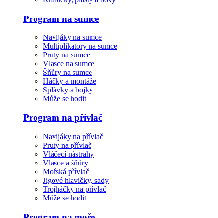
Program na sumce
Navijáky na sumce
Multiplikátory na sumce
Pruty na sumce
Vlasce na sumce
Šňůry na sumce
Háčky a montáže
Splávky a bojky
Může se hodit
Program na přívlač
Navijáky na přívlač
Pruty na přívlač
Vláčecí nástrahy
Vlasce a šňůry
Mořská přívlač
Jigové hlavičky, sady
Trojháčky na přívlač
Může se hodit
Program na moře