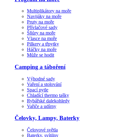
Multiplikátory na moře
Navijáky na moře
Pruty na moře
Přívlačové sady
Šňůry na moře
Vlasce na moře
Pilkery a třpytky
Háčky na moře
Může se hodit
Camping a táboření
Výhodné sady
Vaření a stolování
Spací pytle
Chladící thermo tašky
Rybářské dalekohledy
Vařiče a udírny
Čelovky, Lampy, Baterky
Čelovové světla
Baterky, svítilny