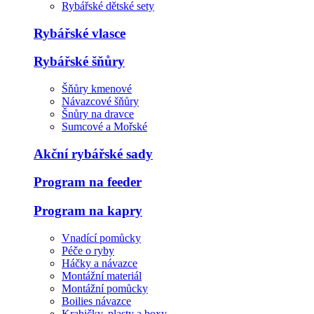
Rybářské dětské sety
Rybářské vlasce
Rybářské šňůry
Šňůry kmenové
Návazcové šňůry
Šnůry na dravce
Sumcové a Mořské
Akční rybářské sady
Program na feeder
Program na kapry
Vnadící pomůcky
Péče o ryby
Háčky a návazce
Montážní materiál
Montážní pomůcky
Boilies návazce
Krabičky, plasty a boxy