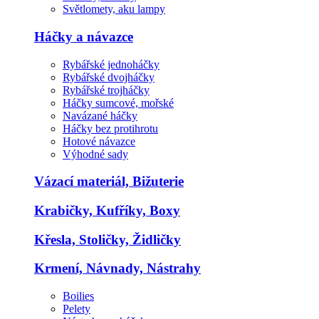
Světlomety, aku lampy
Háčky a návazce
Rybářské jednoháčky
Rybářské dvojháčky
Rybářské trojháčky
Háčky sumcové, mořské
Navázané háčky
Háčky bez protihrotu
Hotové návazce
Výhodné sady
Vázací materiál, Bižuterie
Krabičky, Kufříky, Boxy
Křesla, Stoličky, Židličky
Krmení, Návnady, Nástrahy
Boilies
Pelety