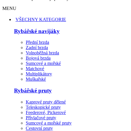
MENU
VŠECHNY KATEGORIE
Rybářské navijáky
Přední brzda
Zadní brzda
Volnoběžná brzda
Bojová brzda
Sumcové a mořské
Matchové
Multiplikátory
Muškařské
Rybářské pruty
Kaprové pruty dělené
Teleskopické pruty
Feederové, Pickerové
Přívlačové pruty
Sumcové a mořské pruty
Cestovní pruty