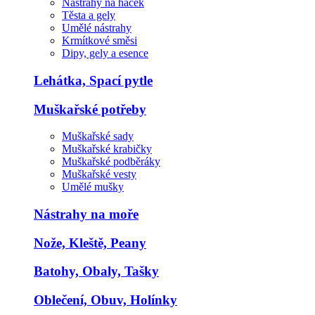
Nástrahy na háček
Těsta a gely
Umělé nástrahy
Krmítkové směsi
Dipy, gely a esence
Lehátka, Spací pytle
Muškařské potřeby
Muškařské sady
Muškařské krabičky
Muškařské podběráky
Muškařské vesty
Umělé mušky
Nástrahy na moře
Nože, Kleště, Peany
Batohy, Obaly, Tašky
Oblečení, Obuv, Holínky