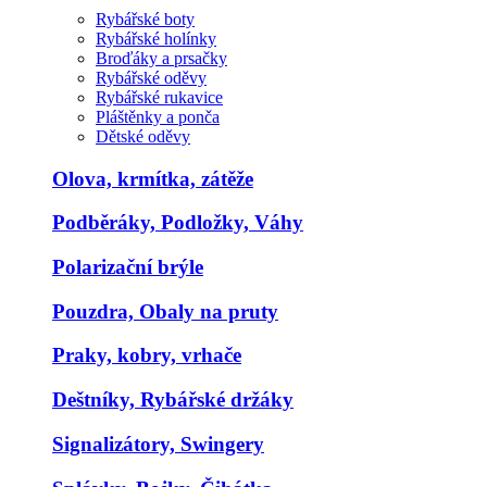
Rybářské boty
Rybářské holínky
Broďáky a prsačky
Rybářské oděvy
Rybářské rukavice
Pláštěnky a ponča
Dětské oděvy
Olova, krmítka, zátěže
Podběráky, Podložky, Váhy
Polarizační brýle
Pouzdra, Obaly na pruty
Praky, kobry, vrhače
Deštníky, Rybářské držáky
Signalizátory, Swingery