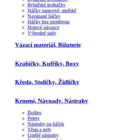
Rybářské trojháčky
Háčky sumcové, mořské
Navázané háčky
Háčky bez protihrotu
Hotové návazce
Výhodné sady
Vázací materiál, Bižuterie
Krabičky, Kufříky, Boxy
Křesla, Stoličky, Židličky
Krmení, Návnady, Nástrahy
Boilies
Pelety
Nástrahy na háček
Těsta a gely
Umělé nástrahy