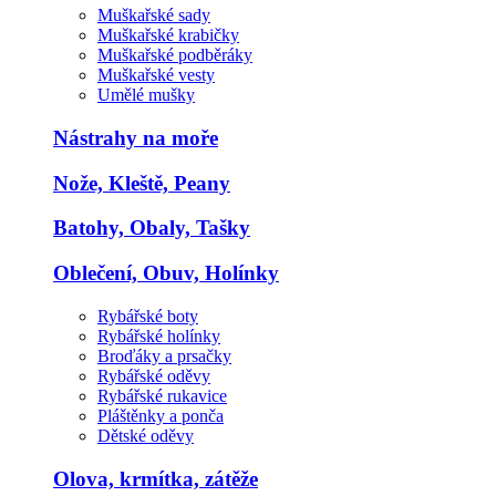
Muškařské sady
Muškařské krabičky
Muškařské podběráky
Muškařské vesty
Umělé mušky
Nástrahy na moře
Nože, Kleště, Peany
Batohy, Obaly, Tašky
Oblečení, Obuv, Holínky
Rybářské boty
Rybářské holínky
Broďáky a prsačky
Rybářské oděvy
Rybářské rukavice
Pláštěnky a ponča
Dětské oděvy
Olova, krmítka, zátěže