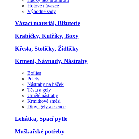
Háčky bez protihrotu
Hotové návazce
Výhodné sady
Vázací materiál, Bižuterie
Krabičky, Kufříky, Boxy
Křesla, Stoličky, Židličky
Krmení, Návnady, Nástrahy
Boilies
Pelety
Nástrahy na háček
Těsta a gely
Umělé nástrahy
Krmítkové směsi
Dipy, gely a esence
Lehátka, Spací pytle
Muškařské potřeby