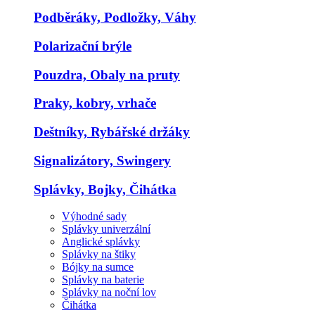
Podběráky, Podložky, Váhy
Polarizační brýle
Pouzdra, Obaly na pruty
Praky, kobry, vrhače
Deštníky, Rybářské držáky
Signalizátory, Swingery
Splávky, Bojky, Čihátka
Výhodné sady
Splávky univerzální
Anglické splávky
Splávky na štiky
Bójky na sumce
Splávky na baterie
Splávky na noční lov
Čihátka