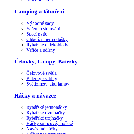
Camping a táboření
Výhodné sady
Vaření a stolování
Spací pytle
Chladící thermo tašky
Rybářské dalekohledy
Vařiče a udírny
Čelovky, Lampy, Baterky
Čelovové světla
Baterky, svítilny
Světlomety, aku lampy
Háčky a návazce
Rybářské jednoháčky
Rybářské dvojháčky
Rybářské trojháčky
Háčky sumcové, mořské
Navázané háčky