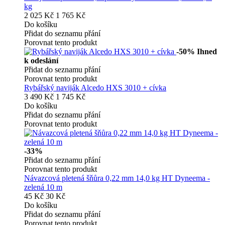
kg
2 025 Kč
1 765 Kč
Do košíku
Přidat do seznamu přání
Porovnat tento produkt
-50%
Ihned
k odeslání
Přidat do seznamu přání
Porovnat tento produkt
Rybářský naviják Alcedo HXS 3010 + cívka
3 490 Kč
1 745 Kč
Do košíku
Přidat do seznamu přání
Porovnat tento produkt
-33%
Přidat do seznamu přání
Porovnat tento produkt
Návazcová pletená šňůra 0,22 mm 14,0 kg HT Dyneema -
zelená 10 m
45 Kč
30 Kč
Do košíku
Přidat do seznamu přání
Porovnat tento produkt