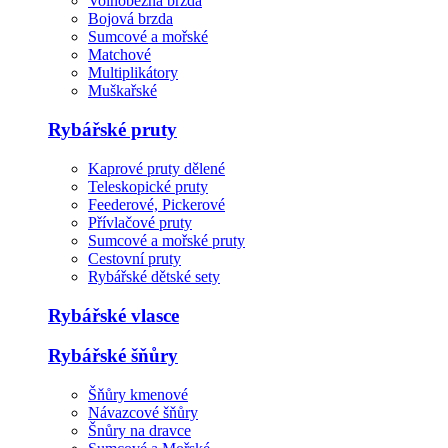
Volnoběžná brzda
Bojová brzda
Sumcové a mořské
Matchové
Multiplikátory
Muškařské
Rybářské pruty
Kaprové pruty dělené
Teleskopické pruty
Feederové, Pickerové
Přívlačové pruty
Sumcové a mořské pruty
Cestovní pruty
Rybářské dětské sety
Rybářské vlasce
Rybářské šňůry
Šňůry kmenové
Návazcové šňůry
Šnůry na dravce