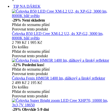
+
TIP NA DÁREK
-29%
Není skladem
Přidat do seznamu přání
Porovnat tento produkt
Čelovka B50 LED Cree XM-L2 U2, 4x XP-G2, 3000 lm,
8000K bílé světlo
2 799 Kč
1 995 Kč
Do košíku
Přidat do seznamu přání
Porovnat tento produkt
-12%
Poslední kus!
Přidat do seznamu přání
Porovnat tento produkt
Čelovka Fenix HM65R 1400 lm, dálkový a široký reflektor
2 499 Kč
2 195 Kč
Do košíku
Přidat do seznamu přání
Porovnat tento produkt
-29%
Obvykle 5-9 dní