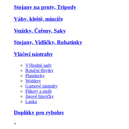
Stojany na pruty, Tripody
Váhy, kleště, mincíře
Vezírky, Čeřeny, Saky
Stojany, Vidličky, Rohatinky
Vláčecí nástrahy
Výhodné sady
Rotační třpytky
Plandavky
Woblery
Gumové nástrahy
Pilkery a moře
Jigové hlavičky
Lanka
Doplňky pro rybolov
+