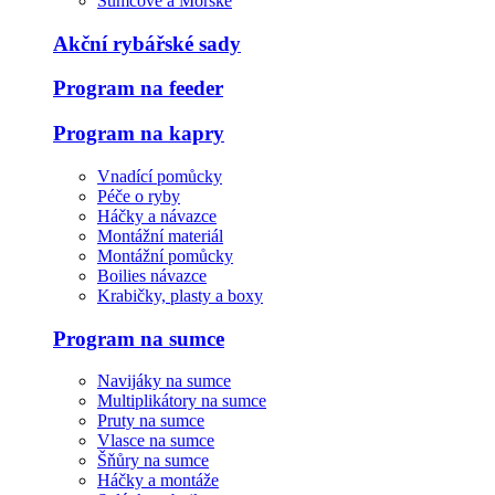
Sumcové a Mořské
Akční rybářské sady
Program na feeder
Program na kapry
Vnadící pomůcky
Péče o ryby
Háčky a návazce
Montážní materiál
Montážní pomůcky
Boilies návazce
Krabičky, plasty a boxy
Program na sumce
Navijáky na sumce
Multiplikátory na sumce
Pruty na sumce
Vlasce na sumce
Šňůry na sumce
Háčky a montáže