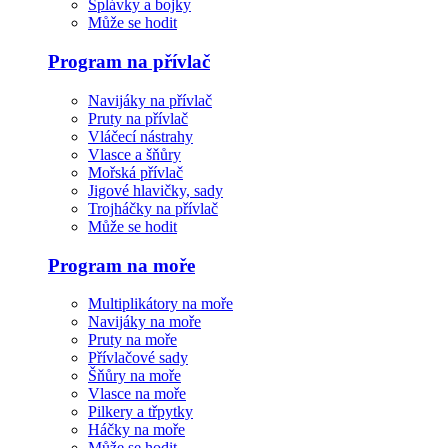
Splávky a bojky
Může se hodit
Program na přívlač
Navijáky na přívlač
Pruty na přívlač
Vláčecí nástrahy
Vlasce a šňůry
Mořská přívlač
Jigové hlavičky, sady
Trojháčky na přívlač
Může se hodit
Program na moře
Multiplikátory na moře
Navijáky na moře
Pruty na moře
Přívlačové sady
Šňůry na moře
Vlasce na moře
Pilkery a třpytky
Háčky na moře
Může se hodit