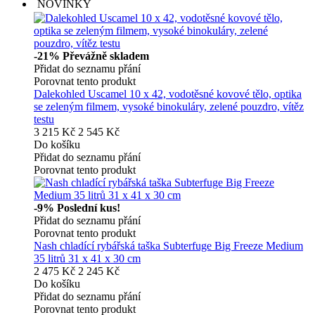
NOVINKY
-21%
Převážně skladem
Přidat do seznamu přání
Porovnat tento produkt
Dalekohled Uscamel 10 x 42, vodotěsné kovové tělo, optika
se zeleným filmem, vysoké binokuláry, zelené pouzdro, vítěz
testu
3 215 Kč
2 545 Kč
Do košíku
Přidat do seznamu přání
Porovnat tento produkt
-9%
Poslední kus!
Přidat do seznamu přání
Porovnat tento produkt
Nash chladící rybářská taška Subterfuge Big Freeze Medium
35 litrů 31 x 41 x 30 cm
2 475 Kč
2 245 Kč
Do košíku
Přidat do seznamu přání
Porovnat tento produkt