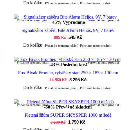
Do košíku
Přidat do seznamu přání
Porovnat tento produkt
Přidat do seznamu přání
Porovnat tento produkt
-45%
Vyprodáno
Signalizátor záběru Bite Alarm Helios, 9V, 7 barev
545 Kč
995 Kč
Do košíku
Přidat do seznamu přání
Porovnat tento produkt
Přidat do seznamu přání
Porovnat tento produkt
-43%
Poslední kus!
Fox Bivak Frontier, rybářský stan 250 × 185 × 130 cm
8 295 Kč
14 560 Kč
Do košíku
Přidat do seznamu přání
Porovnat tento produkt
Přidat do seznamu přání
Porovnat tento produkt
-50%
Převážně skladem
Pletená šňůra SUPER SKYSPER 1000 m šedá
1 750 Kč
3 500 Kč
Do košíku