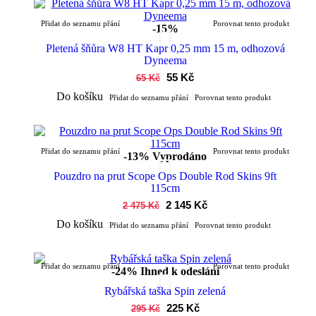
Přidat do seznamu přání
Porovnat tento produkt
-15%
Pletená šňůra W8 HT Kapr 0,25 mm 15 m, odhozová
Dyneema
55 Kč
65 Kč
Do košíku
Přidat do seznamu přání
Porovnat tento produkt
Přidat do seznamu přání
Porovnat tento produkt
-13%
Vyprodáno
Pouzdro na prut Scope Ops Double Rod Skins 9ft
115cm
2 145 Kč
2 475 Kč
Do košíku
Přidat do seznamu přání
Porovnat tento produkt
Přidat do seznamu přání
Porovnat tento produkt
-24%
Ihned k odeslání
Rybářská taška Spin zelená
225 Kč
295 Kč