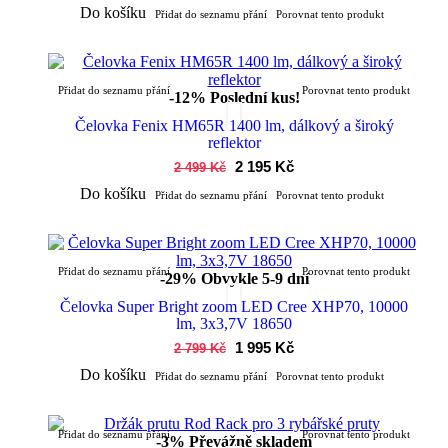
Do košíku
Přidat do seznamu přání
Porovnat tento produkt
Přidat do seznamu přání
Porovnat tento produkt
-12%
Poslední kus!
Čelovka Fenix HM65R 1400 lm, dálkový a široký
reflektor
2 195 Kč
2 499 Kč
Do košíku
Přidat do seznamu přání
Porovnat tento produkt
Přidat do seznamu přání
Porovnat tento produkt
-29%
Obvykle 5-9 dní
Čelovka Super Bright zoom LED Cree XHP70, 10000
lm, 3x3,7V 18650
1 995 Kč
2 799 Kč
Do košíku
Přidat do seznamu přání
Porovnat tento produkt
Přidat do seznamu přání
Porovnat tento produkt
-3%
Převážně skladem