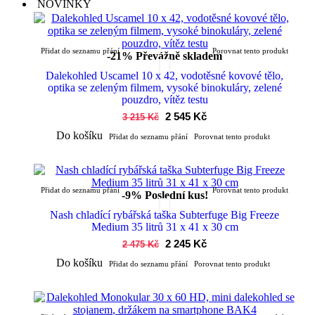
NOVINKY
Přidat do seznamu přání
Porovnat tento produkt
-21%
Převážně skladem
Dalekohled Uscamel 10 x 42, vodotěsné kovové tělo,
optika se zeleným filmem, vysoké binokuláry, zelené
pouzdro, vítěz testu
2 545 Kč
3 215 Kč
Do košíku
Přidat do seznamu přání
Porovnat tento produkt
Přidat do seznamu přání
Porovnat tento produkt
-9%
Poslední kus!
Nash chladící rybářská taška Subterfuge Big Freeze
Medium 35 litrů 31 x 41 x 30 cm
2 245 Kč
2 475 Kč
Do košíku
Přidat do seznamu přání
Porovnat tento produkt