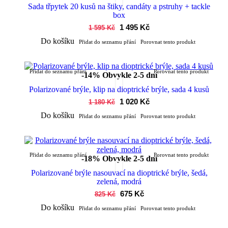
Sada třpytek 20 kusů na štiky, candáty a pstruhy + tackle
box
1 495 Kč
1 595 Kč
Do košíku
Přidat do seznamu přání
Porovnat tento produkt
Přidat do seznamu přání
Porovnat tento produkt
-14%
Obvykle 2-5 dní
Polarizované brýle, klip na dioptrické brýle, sada 4 kusů
1 020 Kč
1 180 Kč
Do košíku
Přidat do seznamu přání
Porovnat tento produkt
Přidat do seznamu přání
Porovnat tento produkt
-18%
Obvykle 2-5 dní
Polarizované brýle nasouvací na dioptrické brýle, šedá,
zelená, modrá
675 Kč
825 Kč
Do košíku
Přidat do seznamu přání
Porovnat tento produkt