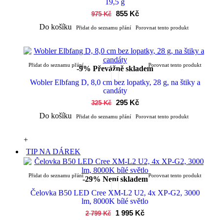
19,5 g
855 Kč
975 Kč
Do košíku
Přidat do seznamu přání
Porovnat tento produkt
Přidat do seznamu přání
Porovnat tento produkt
-9%
Převážně skladem
Wobler Elbfang D, 8,0 cm bez lopatky, 28 g, na štiky a
candáty
295 Kč
325 Kč
Do košíku
Přidat do seznamu přání
Porovnat tento produkt
+
TIP NA DÁREK
Přidat do seznamu přání
Porovnat tento produkt
-29%
Není skladem
Čelovka B50 LED Cree XM-L2 U2, 4x XP-G2, 3000
lm, 8000K bílé světlo
1 995 Kč
2 799 Kč