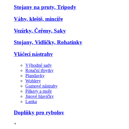
Stojany na pruty, Tripody
Váhy, kleště, mincíře
Vezírky, Čeřeny, Saky
Stojany, Vidličky, Rohatinky
Vláčecí nástrahy
Výhodné sady
Rotační třpytky
Plandavky
Woblery
Gumové nástrahy
Pilkery a moře
Jigové hlavičky
Lanka
Doplňky pro rybolov
+