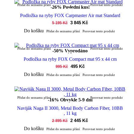
Přidat do seznamu přání
Porovnat tento produkt
-26%
Poslední kus!
Podložka na ryby FOX Carpmaster Air mat Standard
3 845 Kč
5 195 Kč
Do košíku
Přidat do seznamu přání
Porovnat tento produkt
Přidat do seznamu přání
Porovnat tento produkt
-50%
Vyprodáno
Podložka na ryby FOX Compact mat 95 x 44 cm
495 Kč
995 Kč
Do košíku
Přidat do seznamu přání
Porovnat tento produkt
Přidat do seznamu přání
Porovnat tento produkt
-16%
Obvykle 5-9 dní
Naviják Naga II 3000, Metal Body Carbon Fiber, 10BB
, 11 kg
2 445 Kč
2 895 Kč
Do košíku
Přidat do seznamu přání
Porovnat tento produkt