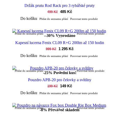
Držák prutu Rod Rack pro 3 rybářské pruty
485 Kč
499 Kč
Do košíku
Přidat do seznamu přání
Porovnat tento produkt
Přidat do seznamu přání
Porovnat tento produkt
--30%
Vyprodáno
Kapesní lucerna Fenix CL09 R+G 200lm až 150 hodin
1 295 Kč
999 Kč
Do košíku
Přidat do seznamu přání
Porovnat tento produkt
Přidat do seznamu přání
Porovnat tento produkt
-25%
Poslední kus!
Pouzdro APB-20 pro čelovky a svítilny
149 Kč
199 Kč
Do košíku
Přidat do seznamu přání
Porovnat tento produkt
Přidat do seznamu přání
Porovnat tento produkt
-8%
Převážně skladem