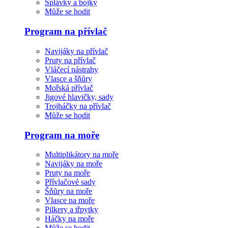
Splávky a bojky
Může se hodit
Program na přívlač
Navijáky na přívlač
Pruty na přívlač
Vláčecí nástrahy
Vlasce a šňůry
Mořská přívlač
Jigové hlavičky, sady
Trojháčky na přívlač
Může se hodit
Program na moře
Multiplikátory na moře
Navijáky na moře
Pruty na moře
Přívlačové sady
Šňůry na moře
Vlasce na moře
Pilkery a třpytky
Háčky na moře
Může se hodit