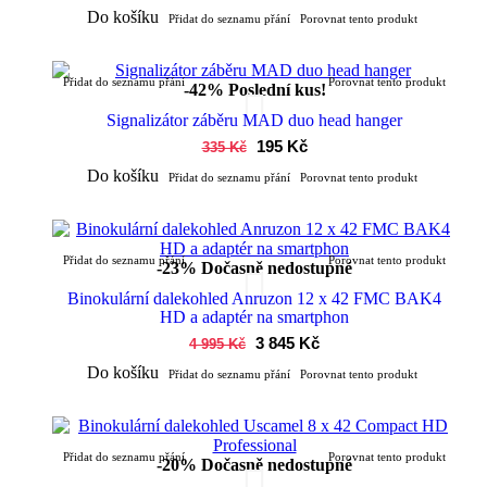
Do košíku
Přidat do seznamu přání
Porovnat tento produkt
Přidat do seznamu přání
Porovnat tento produkt
-42%
Poslední kus!
Signalizátor záběru MAD duo head hanger
195 Kč
335 Kč
Do košíku
Přidat do seznamu přání
Porovnat tento produkt
Přidat do seznamu přání
Porovnat tento produkt
-23%
Dočasně nedostupné
Binokulární dalekohled Anruzon 12 x 42 FMC BAK4
HD a adaptér na smartphon
3 845 Kč
4 995 Kč
Do košíku
Přidat do seznamu přání
Porovnat tento produkt
Přidat do seznamu přání
Porovnat tento produkt
-20%
Dočasně nedostupné