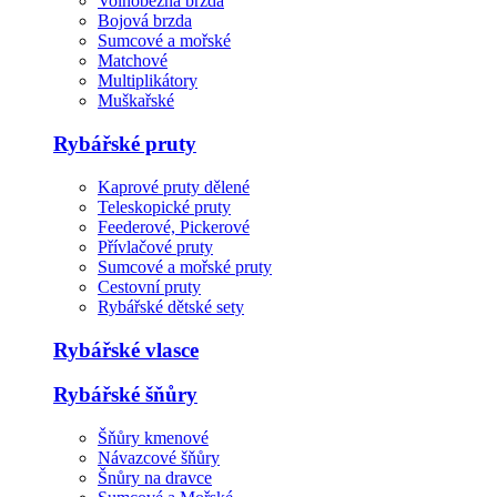
Volnoběžná brzda
Bojová brzda
Sumcové a mořské
Matchové
Multiplikátory
Muškařské
Rybářské pruty
Kaprové pruty dělené
Teleskopické pruty
Feederové, Pickerové
Přívlačové pruty
Sumcové a mořské pruty
Cestovní pruty
Rybářské dětské sety
Rybářské vlasce
Rybářské šňůry
Šňůry kmenové
Návazcové šňůry
Šnůry na dravce