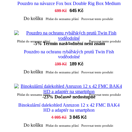
Pouzdro na návazce Fox box Double Rig Box Medium
645 Kč
699 Kč
Do košíku
Přidat do seznamu přání
Porovnat tento produkt
Přidat do seznamu přání
Porovnat tento produkt
-5%
Termín naskladnění není znám
Pouzdro na ochranu rybářských prutů Twin Fish
voděodolné
189 Kč
199 Kč
Do košíku
Přidat do seznamu přání
Porovnat tento produkt
Přidat do seznamu přání
Porovnat tento produkt
-23%
Dočasně nedostupné
Binokulární dalekohled Anruzon 12 x 42 FMC BAK4
HD a adaptér na smartphon
3 845 Kč
4 995 Kč
Do košíku
Přidat do seznamu přání
Porovnat tento produkt