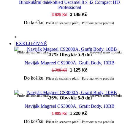
Binokulární dalekohled Uscamel 8 x 42 Compact HD
Professional
3 145 Kč
3 925 Kč
Do košíku
Přidat do seznamu přání
Porovnat tento produkt
+
EXKLUZIVNĚ
Přidat do seznamu přání
Porovnat tento produkt
-37%
Obvykle 5-9 dní
Naviják Magreel CS2000A, Grafit Body, 10BB
1 125 Kč
1 785 Kč
Do košíku
Přidat do seznamu přání
Porovnat tento produkt
Přidat do seznamu přání
Porovnat tento produkt
-36%
Obvykle 5-9 dní
Naviják Magreel CS3000A, Grafit Body, 10BB
1 220 Kč
1 895 Kč
Do košíku
Přidat do seznamu přání
Porovnat tento produkt