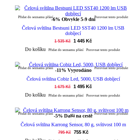
Přidat do seznamu přání
Porovnat tento produkt
-6%
Obvykle 5-9 dní
Čelová svítilna Bestsuni LED SST40 1200 lm USB
dobíjecí
1 445 Kč
1 535 Kč
Do košíku
Přidat do seznamu přání
Porovnat tento produkt
Přidat do seznamu přání
Porovnat tento produkt
-11%
Vyprodáno
Čelová svítilna Cobiz Led, 5000, USB dobíjecí
1 495 Kč
1 675 Kč
Do košíku
Přidat do seznamu přání
Porovnat tento produkt
Přidat do seznamu přání
Porovnat tento produkt
-5%
Další na cestě
Čelová svítilna Karrong Sensor, 80 g, svítivost 100 m
755 Kč
795 Kč