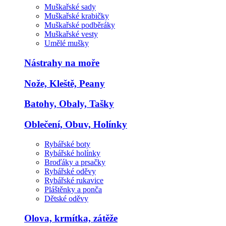
Muškařské sady
Muškařské krabičky
Muškařské podběráky
Muškařské vesty
Umělé mušky
Nástrahy na moře
Nože, Kleště, Peany
Batohy, Obaly, Tašky
Oblečení, Obuv, Holínky
Rybářské boty
Rybářské holínky
Broďáky a prsačky
Rybářské oděvy
Rybářské rukavice
Pláštěnky a ponča
Dětské oděvy
Olova, krmítka, zátěže