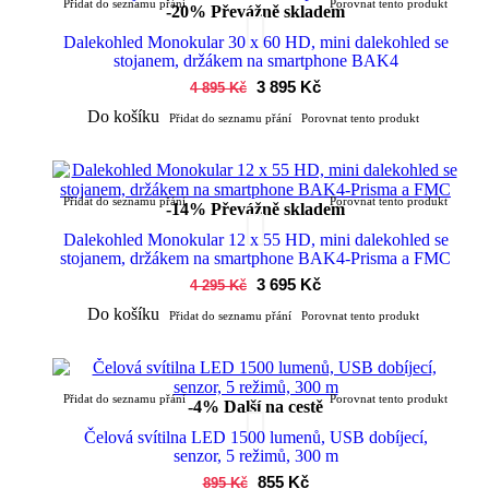
Přidat do seznamu přání
Porovnat tento produkt
-20%
Převážně skladem
Dalekohled Monokular 30 x 60 HD, mini dalekohled se
stojanem, držákem na smartphone BAK4
3 895 Kč
4 895 Kč
Do košíku
Přidat do seznamu přání
Porovnat tento produkt
Přidat do seznamu přání
Porovnat tento produkt
-14%
Převážně skladem
Dalekohled Monokular 12 x 55 HD, mini dalekohled se
stojanem, držákem na smartphone BAK4-Prisma a FMC
3 695 Kč
4 295 Kč
Do košíku
Přidat do seznamu přání
Porovnat tento produkt
Přidat do seznamu přání
Porovnat tento produkt
-4%
Další na cestě
Čelová svítilna LED 1500 lumenů, USB dobíjecí,
senzor, 5 režimů, 300 m
855 Kč
895 Kč