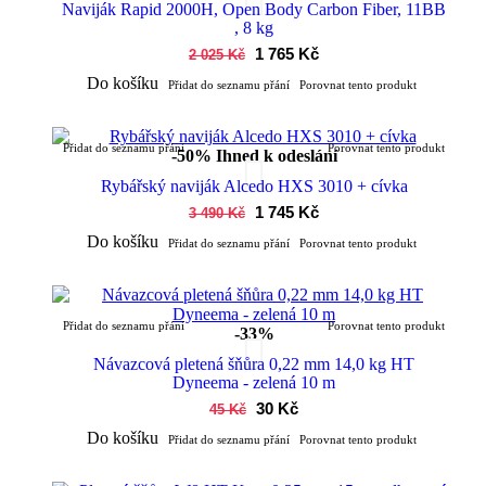
Naviják Rapid 2000H, Open Body Carbon Fiber, 11BB
, 8 kg
1 765 Kč
2 025 Kč
Do košíku
Přidat do seznamu přání
Porovnat tento produkt
Přidat do seznamu přání
Porovnat tento produkt
-50%
Ihned k odeslání
Rybářský naviják Alcedo HXS 3010 + cívka
1 745 Kč
3 490 Kč
Do košíku
Přidat do seznamu přání
Porovnat tento produkt
Přidat do seznamu přání
Porovnat tento produkt
-33%
Návazcová pletená šňůra 0,22 mm 14,0 kg HT
Dyneema - zelená 10 m
30 Kč
45 Kč
Do košíku
Přidat do seznamu přání
Porovnat tento produkt