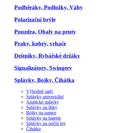
Podběráky, Podložky, Váhy
Polarizační brýle
Pouzdra, Obaly na pruty
Praky, kobry, vrhače
Deštníky, Rybářské držáky
Signalizátory, Swingery
Splávky, Bojky, Čihátka
Výhodné sady
Splávky univerzální
Anglické splávky
Splávky na štiky
Bójky na sumce
Splávky na baterie
Splávky na noční lov
Čihátka