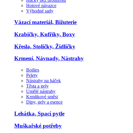
Háčky bez protihrotu
Hotové návazce
Výhodné sady
Vázací materiál, Bižuterie
Krabičky, Kufříky, Boxy
Křesla, Stoličky, Židličky
Krmení, Návnady, Nástrahy
Boilies
Pelety
Nástrahy na háček
Těsta a gely
Umělé nástrahy
Krmítkové směsi
Dipy, gely a esence
Lehátka, Spací pytle
Muškařské potřeby