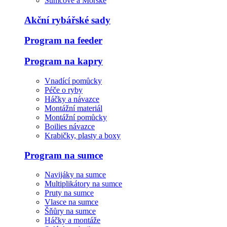
Sumcové a Mořské
Akční rybářské sady
Program na feeder
Program na kapry
Vnadící pomůcky
Péče o ryby
Háčky a návazce
Montážní materiál
Montážní pomůcky
Boilies návazce
Krabičky, plasty a boxy
Program na sumce
Navijáky na sumce
Multiplikátory na sumce
Pruty na sumce
Vlasce na sumce
Šňůry na sumce
Háčky a montáže