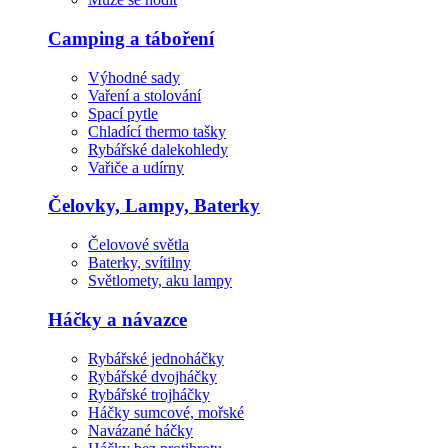
Camping a táboření
Výhodné sady
Vaření a stolování
Spací pytle
Chladící thermo tašky
Rybářské dalekohledy
Vařiče a udírny
Čelovky, Lampy, Baterky
Čelovové světla
Baterky, svítilny
Světlomety, aku lampy
Háčky a návazce
Rybářské jednoháčky
Rybářské dvojháčky
Rybářské trojháčky
Háčky sumcové, mořské
Navázané háčky