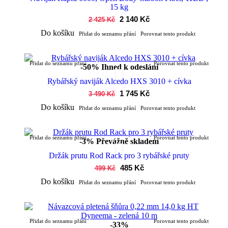
15 kg
2 140 Kč
2 425 Kč
Do košíku
Přidat do seznamu přání
Porovnat tento produkt
Přidat do seznamu přání
Porovnat tento produkt
-50%
Ihned k odeslání
Rybářský naviják Alcedo HXS 3010 + cívka
1 745 Kč
3 490 Kč
Do košíku
Přidat do seznamu přání
Porovnat tento produkt
Přidat do seznamu přání
Porovnat tento produkt
-3%
Převážně skladem
Držák prutu Rod Rack pro 3 rybářské pruty
485 Kč
499 Kč
Do košíku
Přidat do seznamu přání
Porovnat tento produkt
Přidat do seznamu přání
Porovnat tento produkt
-33%