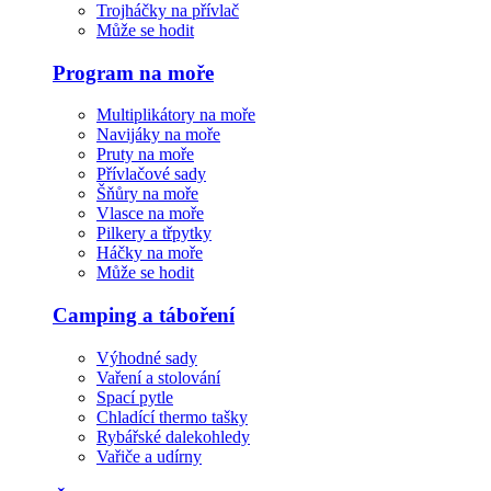
Trojháčky na přívlač
Může se hodit
Program na moře
Multiplikátory na moře
Navijáky na moře
Pruty na moře
Přívlačové sady
Šňůry na moře
Vlasce na moře
Pilkery a třpytky
Háčky na moře
Může se hodit
Camping a táboření
Výhodné sady
Vaření a stolování
Spací pytle
Chladící thermo tašky
Rybářské dalekohledy
Vařiče a udírny