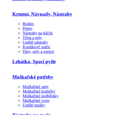
Krmení, Návnady, Nástrahy
Boilies
Pelety
Nástrahy na háček
Těsta a gely
Umělé nástrahy
Krmítkové směsi
Dipy, gely a esence
Lehátka, Spací pytle
Muškařské potřeby
Muškařské sady
Muškařské krabičky
Muškařské podběráky
Muškařské vesty
Umělé mušky