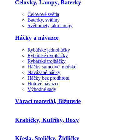
Čelovky, Lampy, Baterky
Čelovové světla
Baterky, svítilny
Světlomety, aku lampy
Háčky a návazce
Rybářské jednoháčky
Rybářské dvojháčky
Rybářské trojháčky
Háčky sumcové, mořské
Navázané háčky
Háčky bez protihrotu
Hotové návazce
Výhodné sady
Vázací materiál, Bižuterie
Krabičky, Kufříky, Boxy
Křesla, Stoličky, Židličky