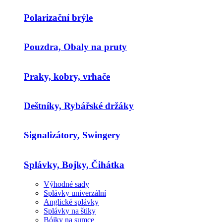
Polarizační brýle
Pouzdra, Obaly na pruty
Praky, kobry, vrhače
Deštníky, Rybářské držáky
Signalizátory, Swingery
Splávky, Bojky, Čihátka
Výhodné sady
Splávky univerzální
Anglické splávky
Splávky na štiky
Bójky na sumce