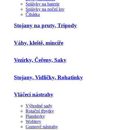
Splávky na baterie
Splávky na noční lov
Čihátka
Stojany na pruty, Tripody
Váhy, kleště, mincíře
Vezírky, Čeřeny, Saky
Stojany, Vidličky, Rohatinky
Vláčecí nástrahy
Výhodné sady
Rotační třpytky
Plandavky
Woblery
Gumové nástrahy