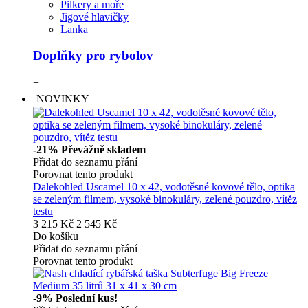
Pilkery a moře
Jigové hlavičky
Lanka
Doplňky pro rybolov
+
NOVINKY
-21%
Převážně skladem
Přidat do seznamu přání
Porovnat tento produkt
Dalekohled Uscamel 10 x 42, vodotěsné kovové tělo, optika
se zeleným filmem, vysoké binokuláry, zelené pouzdro, vítěz
testu
3 215 Kč
2 545 Kč
Do košíku
Přidat do seznamu přání
Porovnat tento produkt
-9%
Poslední kus!