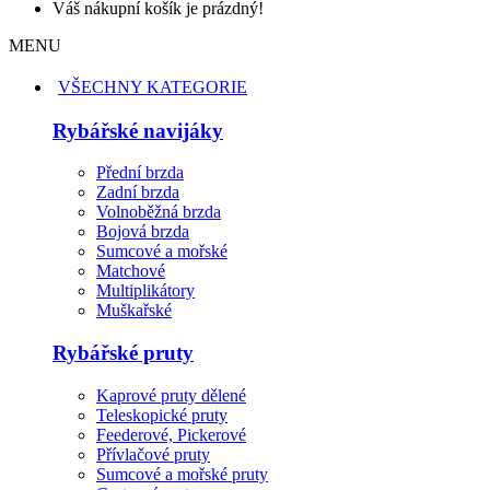
Váš nákupní košík je prázdný!
MENU
VŠECHNY KATEGORIE
Rybářské navijáky
Přední brzda
Zadní brzda
Volnoběžná brzda
Bojová brzda
Sumcové a mořské
Matchové
Multiplikátory
Muškařské
Rybářské pruty
Kaprové pruty dělené
Teleskopické pruty
Feederové, Pickerové
Přívlačové pruty
Sumcové a mořské pruty