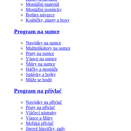
Montážní materiál
Montážní pomůcky
Boilies návazce
Krabičky, plasty a boxy
Program na sumce
Navijáky na sumce
Multiplikátory na sumce
Pruty na sumce
Vlasce na sumce
Šňůry na sumce
Háčky a montáže
Splávky a bojky
Může se hodit
Program na přívlač
Navijáky na přívlač
Pruty na přívlač
Vláčecí nástrahy
Vlasce a šňůry
Mořská přívlač
Jigové hlavičky, sady