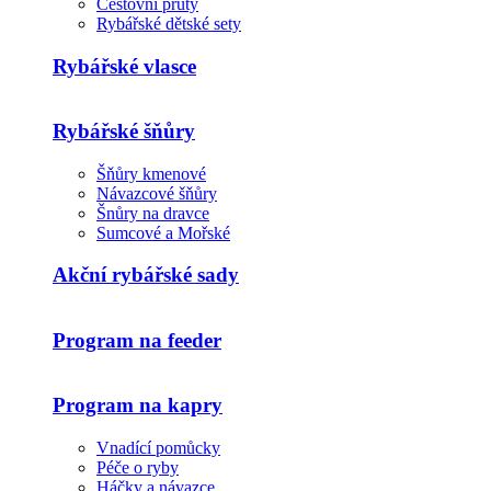
Cestovní pruty
Rybářské dětské sety
Rybářské vlasce
Rybářské šňůry
Šňůry kmenové
Návazcové šňůry
Šnůry na dravce
Sumcové a Mořské
Akční rybářské sady
Program na feeder
Program na kapry
Vnadící pomůcky
Péče o ryby
Háčky a návazce