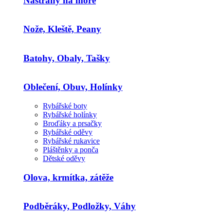
Nástrahy na moře
Nože, Kleště, Peany
Batohy, Obaly, Tašky
Oblečení, Obuv, Holínky
Rybářské boty
Rybářské holínky
Broďáky a prsačky
Rybářské oděvy
Rybářské rukavice
Pláštěnky a ponča
Dětské oděvy
Olova, krmítka, zátěže
Podběráky, Podložky, Váhy