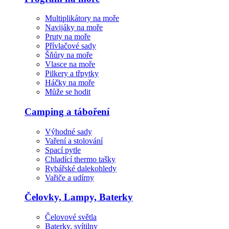
Multiplikátory na moře
Navijáky na moře
Pruty na moře
Přívlačové sady
Šňůry na moře
Vlasce na moře
Pilkery a třpytky
Háčky na moře
Může se hodit
Camping a táboření
Výhodné sady
Vaření a stolování
Spací pytle
Chladící thermo tašky
Rybářské dalekohledy
Vařiče a udírny
Čelovky, Lampy, Baterky
Čelovové světla
Baterky, svítilny