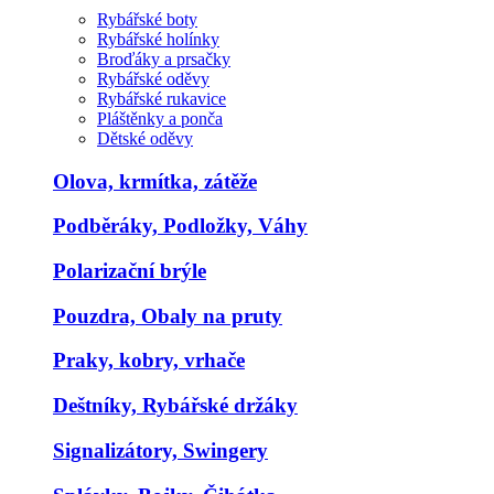
Rybářské boty
Rybářské holínky
Broďáky a prsačky
Rybářské oděvy
Rybářské rukavice
Pláštěnky a ponča
Dětské oděvy
Olova, krmítka, zátěže
Podběráky, Podložky, Váhy
Polarizační brýle
Pouzdra, Obaly na pruty
Praky, kobry, vrhače
Deštníky, Rybářské držáky
Signalizátory, Swingery