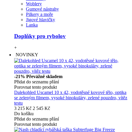
Woblery
Gumové nástrahy
Pilkery a moře
Jigové hlavičky
Lanka
Doplňky pro rybolov
+
NOVINKY
-21%
Převážně skladem
Přidat do seznamu přání
Porovnat tento produkt
Dalekohled Uscamel 10 x 42, vodotěsné kovové tělo, optika
se zeleným filmem, vysoké binokuláry, zelené pouzdro, vítěz
testu
3 215 Kč
2 545 Kč
Do košíku
Přidat do seznamu přání
Porovnat tento produkt