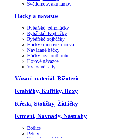
Světlomety, aku lampy
Háčky a návazce
Rybářské jednoháčky
Rybářské dvojháčky
Rybářské trojháčky
Háčky sumcové, mořské
Navázané háčky
Háčky bez protihrotu
Hotové návazce
Výhodné sady
Vázací materiál, Bižuterie
Krabičky, Kufříky, Boxy
Křesla, Stoličky, Židličky
Krmení, Návnady, Nástrahy
Boilies
Pelety