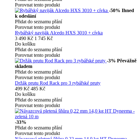
Porovnat tento produkt
-50%
Ihned
k odeslání
Přidat do seznamu přání
Porovnat tento produkt
Rybářský naviják Alcedo HXS 3010 + cívka
3 490 Kč
1 745 Kč
Do košíku
Přidat do seznamu přání
Porovnat tento produkt
-3%
Převážně
skladem
Přidat do seznamu přání
Porovnat tento produkt
Držák prutu Rod Rack pro 3 rybářské pruty
499 Kč
485 Kč
Do košíku
Přidat do seznamu přání
Porovnat tento produkt
-33%
Přidat do seznamu přání
Porovnat tento produkt
Návazcová pletená šňůra 0,22 mm 14,0 kg HT Dyneema -