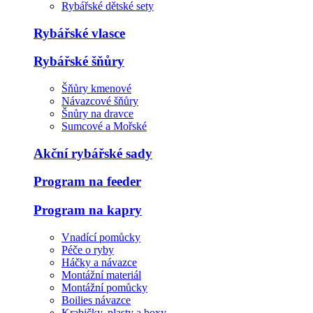
Rybářské dětské sety
Rybářské vlasce
Rybářské šňůry
Šňůry kmenové
Návazcové šňůry
Šnůry na dravce
Sumcové a Mořské
Akční rybářské sady
Program na feeder
Program na kapry
Vnadící pomůcky
Péče o ryby
Háčky a návazce
Montážní materiál
Montážní pomůcky
Boilies návazce
Krabičky, plasty a boxy