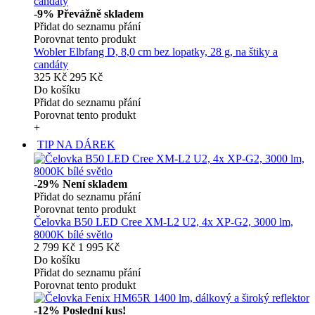
-9%
Převážně skladem
Přidat do seznamu přání
Porovnat tento produkt
Wobler Elbfang D, 8,0 cm bez lopatky, 28 g, na štiky a
candáty
325 Kč
295 Kč
Do košíku
Přidat do seznamu přání
Porovnat tento produkt
+
TIP NA DÁREK
-29%
Není skladem
Přidat do seznamu přání
Porovnat tento produkt
Čelovka B50 LED Cree XM-L2 U2, 4x XP-G2, 3000 lm,
8000K bílé světlo
2 799 Kč
1 995 Kč
Do košíku
Přidat do seznamu přání
Porovnat tento produkt
-12%
Poslední kus!