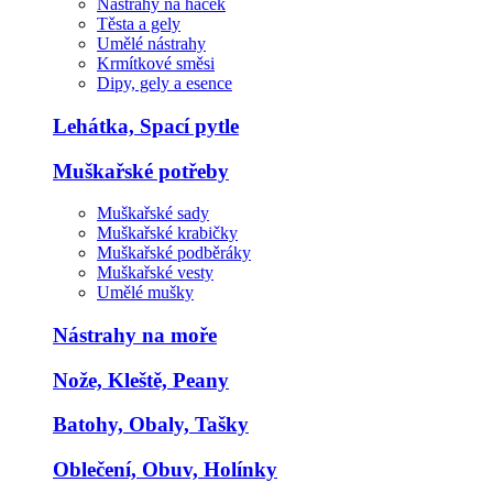
Nástrahy na háček
Těsta a gely
Umělé nástrahy
Krmítkové směsi
Dipy, gely a esence
Lehátka, Spací pytle
Muškařské potřeby
Muškařské sady
Muškařské krabičky
Muškařské podběráky
Muškařské vesty
Umělé mušky
Nástrahy na moře
Nože, Kleště, Peany
Batohy, Obaly, Tašky
Oblečení, Obuv, Holínky