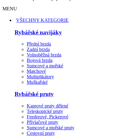
MENU
VŠECHNY KATEGORIE
Rybářské navijáky
Přední brzda
Zadní brzda
Volnoběžná brzda
Bojová brzda
Sumcové a mořské
Matchové
Multiplikátory
Muškařské
Rybářské pruty
Kaprové pruty dělené
Teleskopické pruty
Feederové, Pickerové
Přívlačové pruty
Sumcové a mořské pruty
Cestovní pruty