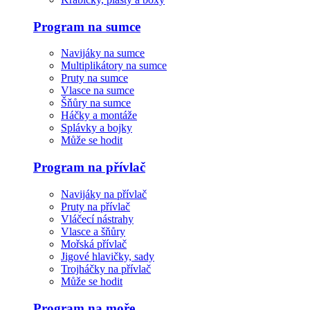
Program na sumce
Navijáky na sumce
Multiplikátory na sumce
Pruty na sumce
Vlasce na sumce
Šňůry na sumce
Háčky a montáže
Splávky a bojky
Může se hodit
Program na přívlač
Navijáky na přívlač
Pruty na přívlač
Vláčecí nástrahy
Vlasce a šňůry
Mořská přívlač
Jigové hlavičky, sady
Trojháčky na přívlač
Může se hodit
Program na moře