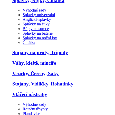
Splávky, Bojky, Čihátka
Výhodné sady
Splávky univerzální
Anglické splávky
Splávky na štiky
Bójky na sumce
Splávky na baterie
Splávky na noční lov
Čihátka
Stojany na pruty, Tripody
Váhy, kleště, mincíře
Vezírky, Čeřeny, Saky
Stojany, Vidličky, Rohatinky
Vláčecí nástrahy
Výhodné sady
Rotační třpytky
Plandavky