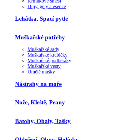
Krmítkové směsi
Dipy, gely a esence
Lehátka, Spací pytle
Muškařské potřeby
Muškařské sady
Muškařské krabičky
Muškařské podběráky
Muškařské vesty
Umělé mušky
Nástrahy na moře
Nože, Kleště, Peany
Batohy, Obaly, Tašky
Oblečení, Obuv, Holínky