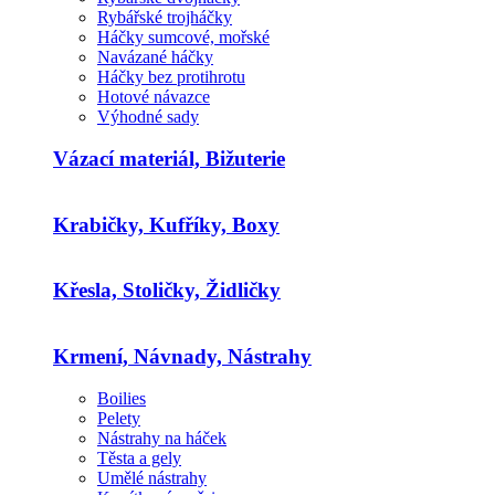
Rybářské trojháčky
Háčky sumcové, mořské
Navázané háčky
Háčky bez protihrotu
Hotové návazce
Výhodné sady
Vázací materiál, Bižuterie
Krabičky, Kufříky, Boxy
Křesla, Stoličky, Židličky
Krmení, Návnady, Nástrahy
Boilies
Pelety
Nástrahy na háček
Těsta a gely
Umělé nástrahy