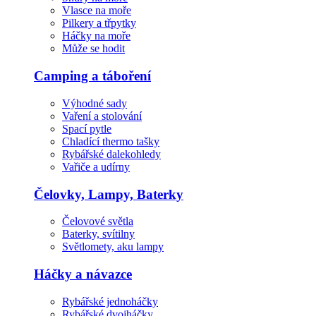
Vlasce na moře
Pilkery a třpytky
Háčky na moře
Může se hodit
Camping a táboření
Výhodné sady
Vaření a stolování
Spací pytle
Chladící thermo tašky
Rybářské dalekohledy
Vařiče a udírny
Čelovky, Lampy, Baterky
Čelovové světla
Baterky, svítilny
Světlomety, aku lampy
Háčky a návazce
Rybářské jednoháčky
Rybářské dvojháčky