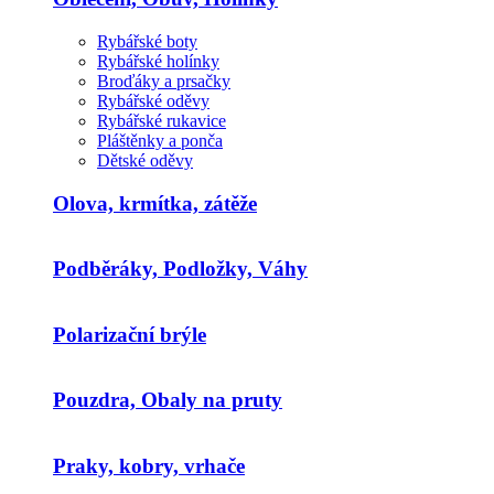
Rybářské boty
Rybářské holínky
Broďáky a prsačky
Rybářské oděvy
Rybářské rukavice
Pláštěnky a ponča
Dětské oděvy
Olova, krmítka, zátěže
Podběráky, Podložky, Váhy
Polarizační brýle
Pouzdra, Obaly na pruty
Praky, kobry, vrhače