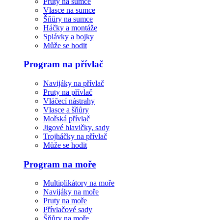
Pruty na sumce
Vlasce na sumce
Šňůry na sumce
Háčky a montáže
Splávky a bojky
Může se hodit
Program na přívlač
Navijáky na přívlač
Pruty na přívlač
Vláčecí nástrahy
Vlasce a šňůry
Mořská přívlač
Jigové hlavičky, sady
Trojháčky na přívlač
Může se hodit
Program na moře
Multiplikátory na moře
Navijáky na moře
Pruty na moře
Přívlačové sady
Šňůry na moře