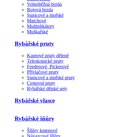
Volnoběžná brzda
Bojová brzda
Sumcové a mořské
Matchové
Multiplikátory
Muškařské
Rybářské pruty
Kaprové pruty dělené
Teleskopické pruty
Feederové, Pickerové
Přívlačové pruty
Sumcové a mořské pruty
Cestovní pruty
Rybářské dětské sety
Rybářské vlasce
Rybářské šňůry
Šňůry kmenové
Návazcové šňůry