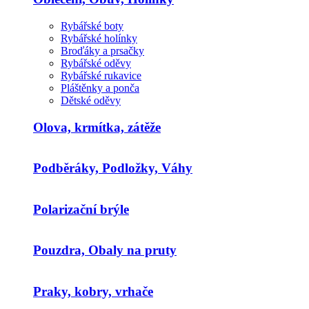
Rybářské boty
Rybářské holínky
Broďáky a prsačky
Rybářské oděvy
Rybářské rukavice
Pláštěnky a ponča
Dětské oděvy
Olova, krmítka, zátěže
Podběráky, Podložky, Váhy
Polarizační brýle
Pouzdra, Obaly na pruty
Praky, kobry, vrhače