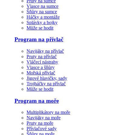
Pruty na sumce
Vlasce na sumce
Šňůry na sumce
Háčky a montáže
Splávky a bojky
Může se hodit
Program na přívlač
Navijáky na přívlač
Pruty na přívlač
Vláčecí nástrahy
Vlasce a šňůry
Mořská přívlač
Jigové hlavičky, sady
Trojháčky na přívlač
Může se hodit
Program na moře
Multiplikátory na moře
Navijáky na moře
Pruty na moře
Přívlačové sady
Šňůry na moře