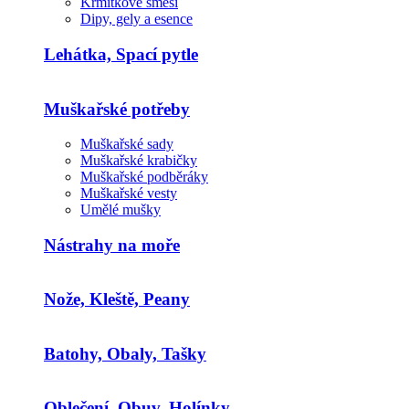
Krmítkové směsi
Dipy, gely a esence
Lehátka, Spací pytle
Muškařské potřeby
Muškařské sady
Muškařské krabičky
Muškařské podběráky
Muškařské vesty
Umělé mušky
Nástrahy na moře
Nože, Kleště, Peany
Batohy, Obaly, Tašky
Oblečení, Obuv, Holínky