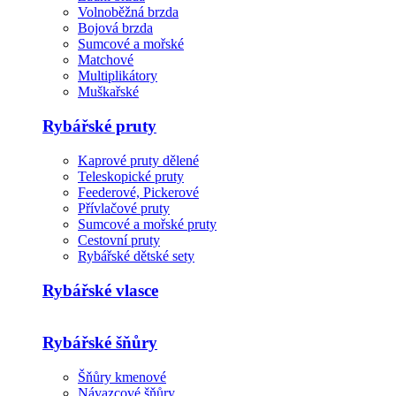
Volnoběžná brzda
Bojová brzda
Sumcové a mořské
Matchové
Multiplikátory
Muškařské
Rybářské pruty
Kaprové pruty dělené
Teleskopické pruty
Feederové, Pickerové
Přívlačové pruty
Sumcové a mořské pruty
Cestovní pruty
Rybářské dětské sety
Rybářské vlasce
Rybářské šňůry
Šňůry kmenové
Návazcové šňůry