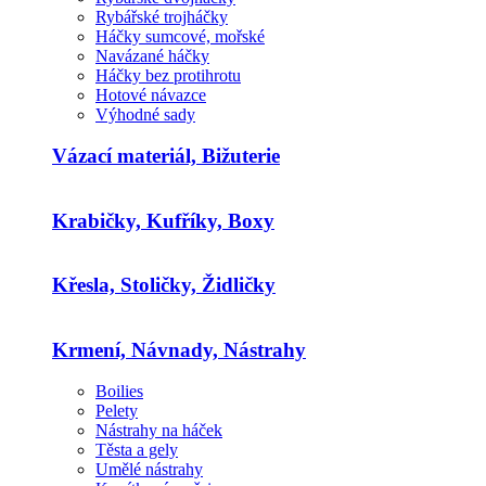
Rybářské trojháčky
Háčky sumcové, mořské
Navázané háčky
Háčky bez protihrotu
Hotové návazce
Výhodné sady
Vázací materiál, Bižuterie
Krabičky, Kufříky, Boxy
Křesla, Stoličky, Židličky
Krmení, Návnady, Nástrahy
Boilies
Pelety
Nástrahy na háček
Těsta a gely
Umělé nástrahy