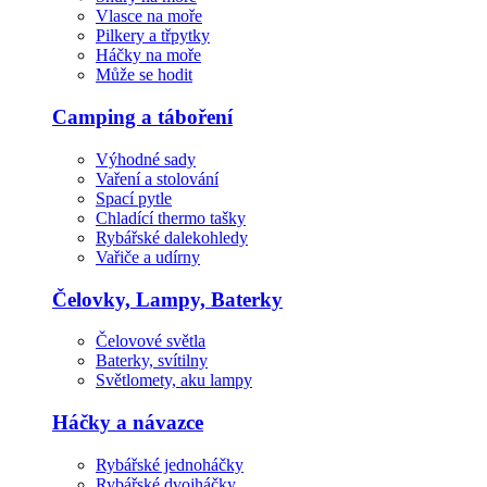
Vlasce na moře
Pilkery a třpytky
Háčky na moře
Může se hodit
Camping a táboření
Výhodné sady
Vaření a stolování
Spací pytle
Chladící thermo tašky
Rybářské dalekohledy
Vařiče a udírny
Čelovky, Lampy, Baterky
Čelovové světla
Baterky, svítilny
Světlomety, aku lampy
Háčky a návazce
Rybářské jednoháčky
Rybářské dvojháčky