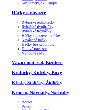
Světlomety, aku lampy
Háčky a návazce
Rybářské jednoháčky
Rybářské dvojháčky
Rybářské trojháčky
Háčky sumcové, mořské
Navázané háčky
Háčky bez protihrotu
Hotové návazce
Výhodné sady
Vázací materiál, Bižuterie
Krabičky, Kufříky, Boxy
Křesla, Stoličky, Židličky
Krmení, Návnady, Nástrahy
Boilies
Pelety