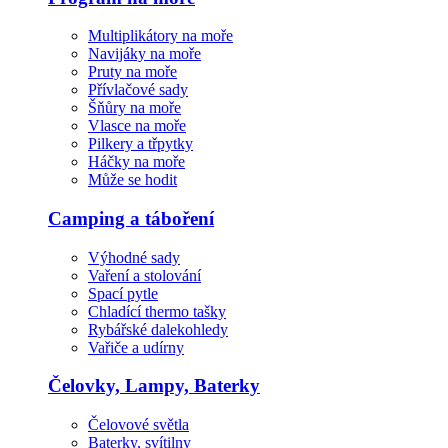
Multiplikátory na moře
Navijáky na moře
Pruty na moře
Přívlačové sady
Šňůry na moře
Vlasce na moře
Pilkery a třpytky
Háčky na moře
Může se hodit
Camping a táboření
Výhodné sady
Vaření a stolování
Spací pytle
Chladící thermo tašky
Rybářské dalekohledy
Vařiče a udírny
Čelovky, Lampy, Baterky
Čelovové světla
Baterky, svítilny