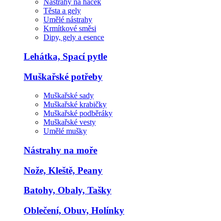
Nástrahy na háček
Těsta a gely
Umělé nástrahy
Krmítkové směsi
Dipy, gely a esence
Lehátka, Spací pytle
Muškařské potřeby
Muškařské sady
Muškařské krabičky
Muškařské podběráky
Muškařské vesty
Umělé mušky
Nástrahy na moře
Nože, Kleště, Peany
Batohy, Obaly, Tašky
Oblečení, Obuv, Holínky