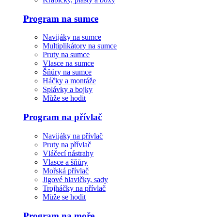
Program na sumce
Navijáky na sumce
Multiplikátory na sumce
Pruty na sumce
Vlasce na sumce
Šňůry na sumce
Háčky a montáže
Splávky a bojky
Může se hodit
Program na přívlač
Navijáky na přívlač
Pruty na přívlač
Vláčecí nástrahy
Vlasce a šňůry
Mořská přívlač
Jigové hlavičky, sady
Trojháčky na přívlač
Může se hodit
Program na moře