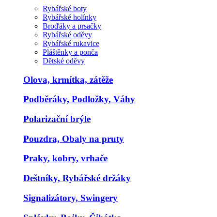
Rybářské boty
Rybářské holínky
Broďáky a prsačky
Rybářské oděvy
Rybářské rukavice
Pláštěnky a ponča
Dětské oděvy
Olova, krmítka, zátěže
Podběráky, Podložky, Váhy
Polarizační brýle
Pouzdra, Obaly na pruty
Praky, kobry, vrhače
Deštníky, Rybářské držáky
Signalizátory, Swingery