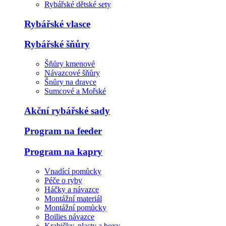
Rybářské dětské sety
Rybářské vlasce
Rybářské šňůry
Šňůry kmenové
Návazcové šňůry
Šnůry na dravce
Sumcové a Mořské
Akční rybářské sady
Program na feeder
Program na kapry
Vnadící pomůcky
Péče o ryby
Háčky a návazce
Montážní materiál
Montážní pomůcky
Boilies návazce
Krabičky, plasty a boxy