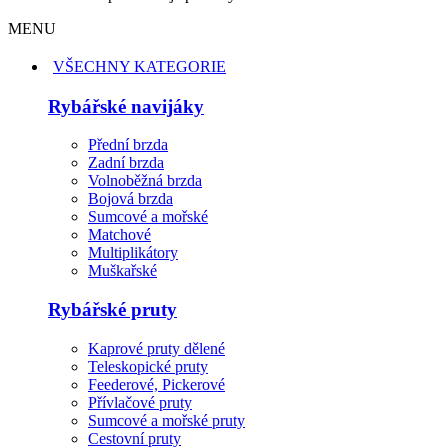
MENU
VŠECHNY KATEGORIE
Rybářské navijáky
Přední brzda
Zadní brzda
Volnoběžná brzda
Bojová brzda
Sumcové a mořské
Matchové
Multiplikátory
Muškařské
Rybářské pruty
Kaprové pruty dělené
Teleskopické pruty
Feederové, Pickerové
Přívlačové pruty
Sumcové a mořské pruty
Cestovní pruty