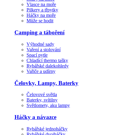
Vlasce na moře
Pilkery a třpytky
Háčky na moře
Může se hodit
Camping a táboření
Výhodné sady
Vaření a stolování
Spací pytle
Chladící thermo tašky
Rybářské dalekohledy
Vařiče a udírny
Čelovky, Lampy, Baterky
Čelovové světla
Baterky, svítilny
Světlomety, aku lampy
Háčky a návazce
Rybářské jednoháčky
Rybářské dvojháčky