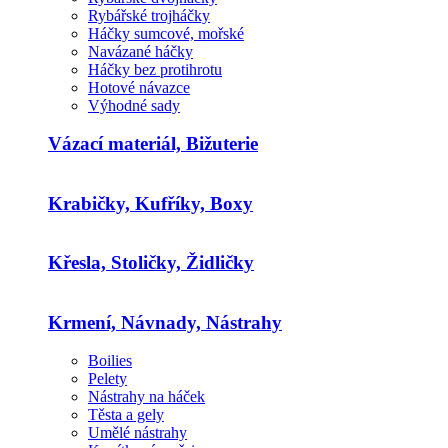
Rybářské trojháčky
Háčky sumcové, mořské
Navázané háčky
Háčky bez protihrotu
Hotové návazce
Výhodné sady
Vázací materiál, Bižuterie
Krabičky, Kufříky, Boxy
Křesla, Stoličky, Židličky
Krmení, Návnady, Nástrahy
Boilies
Pelety
Nástrahy na háček
Těsta a gely
Umělé nástrahy