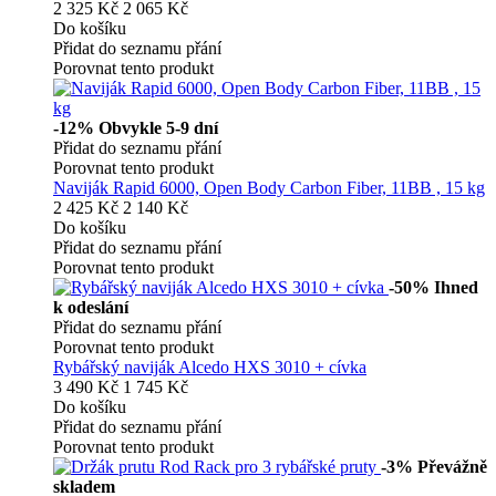
2 325 Kč
2 065 Kč
Do košíku
Přidat do seznamu přání
Porovnat tento produkt
-12%
Obvykle 5-9 dní
Přidat do seznamu přání
Porovnat tento produkt
Naviják Rapid 6000, Open Body Carbon Fiber, 11BB , 15 kg
2 425 Kč
2 140 Kč
Do košíku
Přidat do seznamu přání
Porovnat tento produkt
-50%
Ihned
k odeslání
Přidat do seznamu přání
Porovnat tento produkt
Rybářský naviják Alcedo HXS 3010 + cívka
3 490 Kč
1 745 Kč
Do košíku
Přidat do seznamu přání
Porovnat tento produkt
-3%
Převážně
skladem