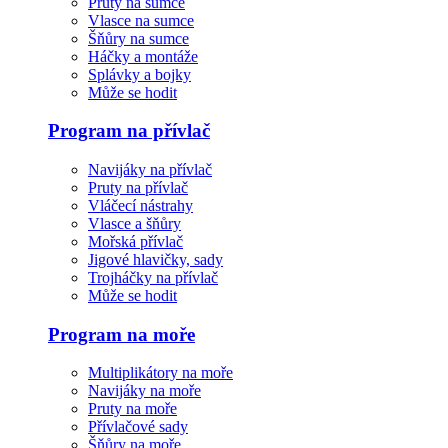
Pruty na sumce
Vlasce na sumce
Šňůry na sumce
Háčky a montáže
Splávky a bojky
Může se hodit
Program na přívlač
Navijáky na přívlač
Pruty na přívlač
Vláčecí nástrahy
Vlasce a šňůry
Mořská přívlač
Jigové hlavičky, sady
Trojháčky na přívlač
Může se hodit
Program na moře
Multiplikátory na moře
Navijáky na moře
Pruty na moře
Přívlačové sady
Šňůry na moře