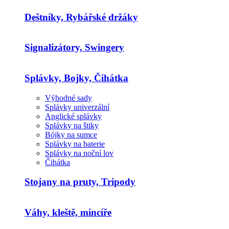
Deštníky, Rybářské držáky
Signalizátory, Swingery
Splávky, Bojky, Čihátka
Výhodné sady
Splávky univerzální
Anglické splávky
Splávky na štiky
Bójky na sumce
Splávky na baterie
Splávky na noční lov
Čihátka
Stojany na pruty, Tripody
Váhy, kleště, mincíře