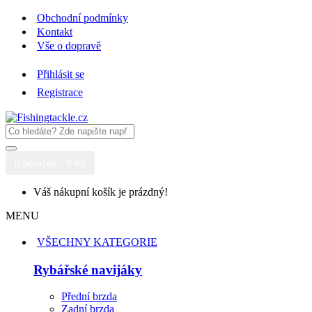
Obchodní podmínky
Kontakt
Vše o dopravě
Přihlásit se
Registrace
0 položek - 0 Kč
Váš nákupní košík je prázdný!
MENU
VŠECHNY KATEGORIE
Rybářské navijáky
Přední brzda
Zadní brzda