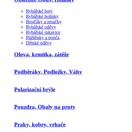
Rybářské boty
Rybářské holínky
Broďáky a prsačky
Rybářské oděvy
Rybářské rukavice
Pláštěnky a ponča
Dětské oděvy
Olova, krmítka, zátěže
Podběráky, Podložky, Váhy
Polarizační brýle
Pouzdra, Obaly na pruty
Praky, kobry, vrhače