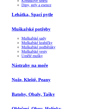
Krmítkové směsi
Dipy, gely a esence
Lehátka, Spací pytle
Muškařské potřeby
Muškařské sady
Muškařské krabičky
Muškařské podběráky
Muškařské vesty
Umělé mušky
Nástrahy na moře
Nože, Kleště, Peany
Batohy, Obaly, Tašky
Oblečení, Obuv, Holínky