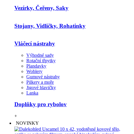
Vezírky, Čeřeny, Saky
Stojany, Vidličky, Rohatinky
Vláčecí nástrahy
Výhodné sady
Rotační třpytky
Plandavky
Woblery
Gumové nástrahy
Pilkery a moře
Jigové hlavičky
Lanka
Doplňky pro rybolov
+
NOVINKY