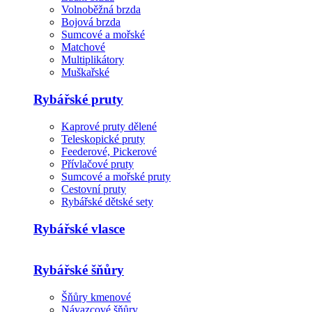
Volnoběžná brzda
Bojová brzda
Sumcové a mořské
Matchové
Multiplikátory
Muškařské
Rybářské pruty
Kaprové pruty dělené
Teleskopické pruty
Feederové, Pickerové
Přívlačové pruty
Sumcové a mořské pruty
Cestovní pruty
Rybářské dětské sety
Rybářské vlasce
Rybářské šňůry
Šňůry kmenové
Návazcové šňůry