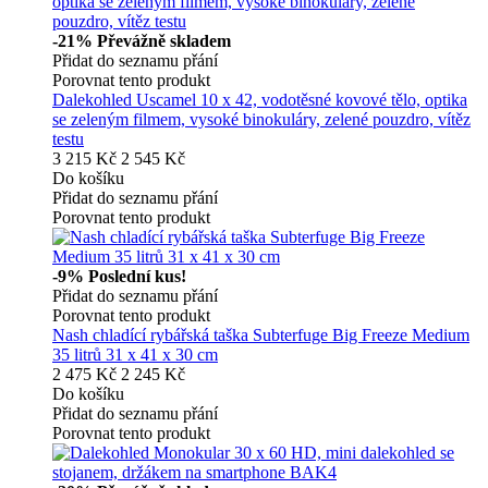
-21%
Převážně skladem
Přidat do seznamu přání
Porovnat tento produkt
Dalekohled Uscamel 10 x 42, vodotěsné kovové tělo, optika
se zeleným filmem, vysoké binokuláry, zelené pouzdro, vítěz
testu
3 215 Kč
2 545 Kč
Do košíku
Přidat do seznamu přání
Porovnat tento produkt
-9%
Poslední kus!
Přidat do seznamu přání
Porovnat tento produkt
Nash chladící rybářská taška Subterfuge Big Freeze Medium
35 litrů 31 x 41 x 30 cm
2 475 Kč
2 245 Kč
Do košíku
Přidat do seznamu přání
Porovnat tento produkt