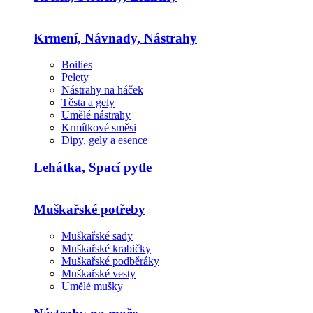
Krmení, Návnady, Nástrahy
Boilies
Pelety
Nástrahy na háček
Těsta a gely
Umělé nástrahy
Krmítkové směsi
Dipy, gely a esence
Lehátka, Spací pytle
Muškařské potřeby
Muškařské sady
Muškařské krabičky
Muškařské podběráky
Muškařské vesty
Umělé mušky