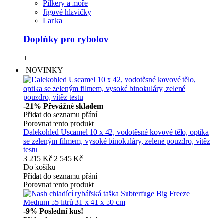
Pilkery a moře
Jigové hlavičky
Lanka
Doplňky pro rybolov
+
NOVINKY
-21%
Převážně skladem
Přidat do seznamu přání
Porovnat tento produkt
Dalekohled Uscamel 10 x 42, vodotěsné kovové tělo, optika
se zeleným filmem, vysoké binokuláry, zelené pouzdro, vítěz
testu
3 215 Kč
2 545 Kč
Do košíku
Přidat do seznamu přání
Porovnat tento produkt
-9%
Poslední kus!