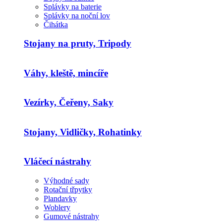
Splávky na baterie
Splávky na noční lov
Čihátka
Stojany na pruty, Tripody
Váhy, kleště, mincíře
Vezírky, Čeřeny, Saky
Stojany, Vidličky, Rohatinky
Vláčecí nástrahy
Výhodné sady
Rotační třpytky
Plandavky
Woblery
Gumové nástrahy