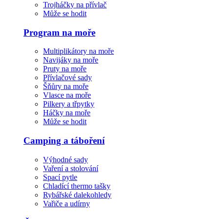
Trojháčky na přívlač
Může se hodit
Program na moře
Multiplikátory na moře
Navijáky na moře
Pruty na moře
Přívlačové sady
Šňůry na moře
Vlasce na moře
Pilkery a třpytky
Háčky na moře
Může se hodit
Camping a táboření
Výhodné sady
Vaření a stolování
Spací pytle
Chladící thermo tašky
Rybářské dalekohledy
Vařiče a udírny