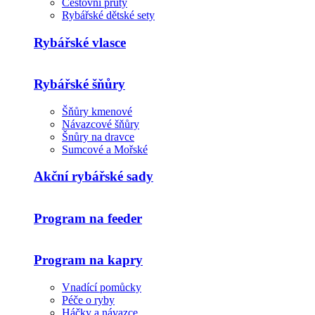
Cestovní pruty
Rybářské dětské sety
Rybářské vlasce
Rybářské šňůry
Šňůry kmenové
Návazcové šňůry
Šnůry na dravce
Sumcové a Mořské
Akční rybářské sady
Program na feeder
Program na kapry
Vnadící pomůcky
Péče o ryby
Háčky a návazce