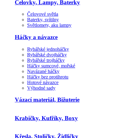
Čelovky, Lampy, Baterky
Čelovové světla
Baterky, svítilny
Světlomety, aku lampy
Háčky a návazce
Rybářské jednoháčky
Rybářské dvojháčky
Rybářské trojháčky
Háčky sumcové, mořské
Navázané háčky
Háčky bez protihrotu
Hotové návazce
Výhodné sady
Vázací materiál, Bižuterie
Krabičky, Kufříky, Boxy
Křesla, Stoličky, Židličky