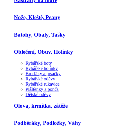
Nástrahy na moře
Nože, Kleště, Peany
Batohy, Obaly, Tašky
Oblečení, Obuv, Holínky
Rybářské boty
Rybářské holínky
Broďáky a prsačky
Rybářské oděvy
Rybářské rukavice
Pláštěnky a ponča
Dětské oděvy
Olova, krmítka, zátěže
Podběráky, Podložky, Váhy