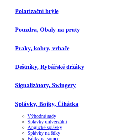
Polarizační brýle
Pouzdra, Obaly na pruty
Praky, kobry, vrhače
Deštníky, Rybářské držáky
Signalizátory, Swingery
Splávky, Bojky, Čihátka
Výhodné sady
Splávky univerzální
Anglické splávky
Splávky na štiky
Bójky na sumce