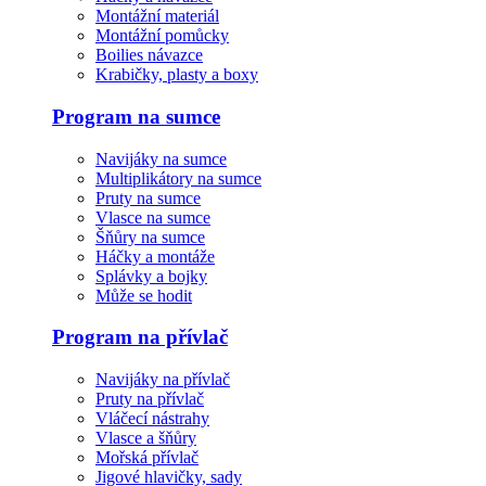
Montážní materiál
Montážní pomůcky
Boilies návazce
Krabičky, plasty a boxy
Program na sumce
Navijáky na sumce
Multiplikátory na sumce
Pruty na sumce
Vlasce na sumce
Šňůry na sumce
Háčky a montáže
Splávky a bojky
Může se hodit
Program na přívlač
Navijáky na přívlač
Pruty na přívlač
Vláčecí nástrahy
Vlasce a šňůry
Mořská přívlač
Jigové hlavičky, sady