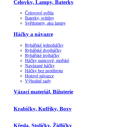
Čelovky, Lampy, Baterky
Čelovové světla
Baterky, svítilny
Světlomety, aku lampy
Háčky a návazce
Rybářské jednoháčky
Rybářské dvojháčky
Rybářské trojháčky
Háčky sumcové, mořské
Navázané háčky
Háčky bez protihrotu
Hotové návazce
Výhodné sady
Vázací materiál, Bižuterie
Krabičky, Kufříky, Boxy
Křesla, Stoličky, Židličky