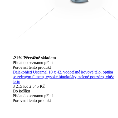
-21%
Převážně skladem
Přidat do seznamu přání
Porovnat tento produkt
Dalekohled Uscamel 10 x 42, vodotěsné kovové tělo, optika
se zeleným filmem, vysoké binokuláry, zelené pouzdro, vítěz
testu
3 215 Kč
2 545 Kč
Do košíku
Přidat do seznamu přání
Porovnat tento produkt