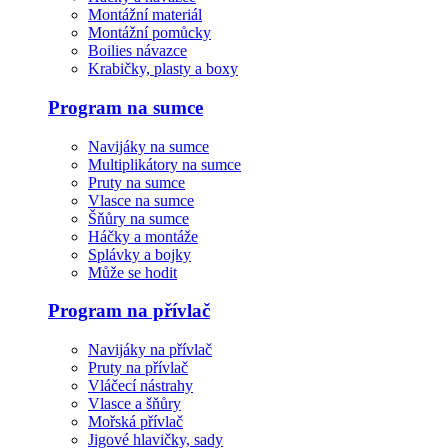
Montážní materiál
Montážní pomůcky
Boilies návazce
Krabičky, plasty a boxy
Program na sumce
Navijáky na sumce
Multiplikátory na sumce
Pruty na sumce
Vlasce na sumce
Šňůry na sumce
Háčky a montáže
Splávky a bojky
Může se hodit
Program na přívlač
Navijáky na přívlač
Pruty na přívlač
Vláčecí nástrahy
Vlasce a šňůry
Mořská přívlač
Jigové hlavičky, sady