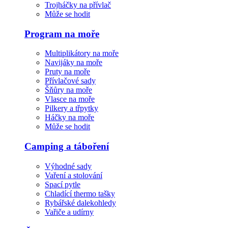
Trojháčky na přívlač
Může se hodit
Program na moře
Multiplikátory na moře
Navijáky na moře
Pruty na moře
Přívlačové sady
Šňůry na moře
Vlasce na moře
Pilkery a třpytky
Háčky na moře
Může se hodit
Camping a táboření
Výhodné sady
Vaření a stolování
Spací pytle
Chladící thermo tašky
Rybářské dalekohledy
Vařiče a udírny