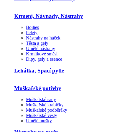
Krmení, Návnady, Nástrahy
Boilies
Pelety
Nástrahy na háček
Těsta a gely
Umělé nástrahy
Krmítkové směsi
Dipy, gely a esence
Lehátka, Spací pytle
Muškařské potřeby
Muškařské sady
Muškařské krabičky
Muškařské podběráky
Muškařské vesty
Umělé mušky