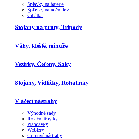
Splávky na baterie
Splávky na noční lov
Čihátka
Stojany na pruty, Tripody
Váhy, kleště, mincíře
Vezírky, Čeřeny, Saky
Stojany, Vidličky, Rohatinky
Vláčecí nástrahy
Výhodné sady
Rotační třpytky
Plandavky
Woblery
Gumové nástrahy