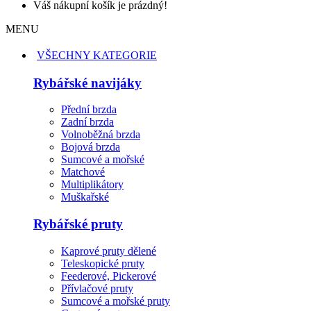
Váš nákupní košík je prázdný!
MENU
VŠECHNY KATEGORIE
Rybářské navijáky
Přední brzda
Zadní brzda
Volnoběžná brzda
Bojová brzda
Sumcové a mořské
Matchové
Multiplikátory
Muškařské
Rybářské pruty
Kaprové pruty dělené
Teleskopické pruty
Feederové, Pickerové
Přívlačové pruty
Sumcové a mořské pruty