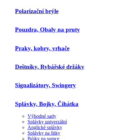
Polarizační brýle
Pouzdra, Obaly na pruty
Praky, kobry, vrhače
Deštníky, Rybářské držáky
Signalizátory, Swingery
Splávky, Bojky, Čihátka
Výhodné sady
Splávky univerzální
Anglické splávky
Splávky na štiky
Bójky na sumce