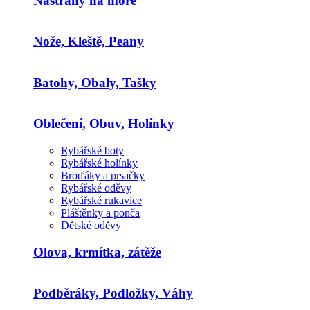
Nástrahy na moře
Nože, Kleště, Peany
Batohy, Obaly, Tašky
Oblečení, Obuv, Holínky
Rybářské boty
Rybářské holínky
Broďáky a prsačky
Rybářské oděvy
Rybářské rukavice
Pláštěnky a ponča
Dětské oděvy
Olova, krmítka, zátěže
Podběráky, Podložky, Váhy