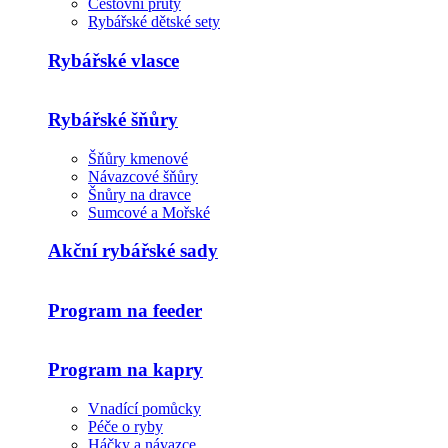
Cestovní pruty
Rybářské dětské sety
Rybářské vlasce
Rybářské šňůry
Šňůry kmenové
Návazcové šňůry
Šnůry na dravce
Sumcové a Mořské
Akční rybářské sady
Program na feeder
Program na kapry
Vnadící pomůcky
Péče o ryby
Háčky a návazce