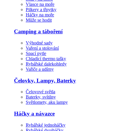
Vlasce na moře
Pilkery a třpytky
Háčky na moře
Může se hodit
Camping a táboření
Výhodné sady
Vaření a stolování
Spací pytle
Chladící thermo tašky
Rybářské dalekohledy
Vařiče a udírny
Čelovky, Lampy, Baterky
Čelovové světla
Baterky, svítilny
Světlomety, aku lampy
Háčky a návazce
Rybářské jednoháčky
Rybářské dvojháčky