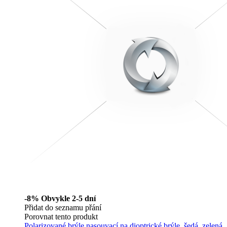
-8%
Obvykle 2-5 dní
Přidat do seznamu přání
Porovnat tento produkt
Polarizované brýle nasouvací na dioptrické brýle, šedá, zelená