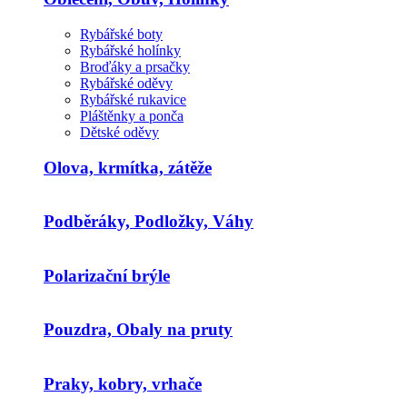
Rybářské boty
Rybářské holínky
Broďáky a prsačky
Rybářské oděvy
Rybářské rukavice
Pláštěnky a ponča
Dětské oděvy
Olova, krmítka, zátěže
Podběráky, Podložky, Váhy
Polarizační brýle
Pouzdra, Obaly na pruty
Praky, kobry, vrhače