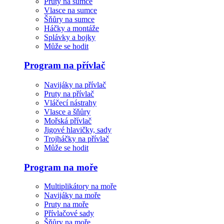
Pruty na sumce
Vlasce na sumce
Šňůry na sumce
Háčky a montáže
Splávky a bojky
Může se hodit
Program na přívlač
Navijáky na přívlač
Pruty na přívlač
Vláčecí nástrahy
Vlasce a šňůry
Mořská přívlač
Jigové hlavičky, sady
Trojháčky na přívlač
Může se hodit
Program na moře
Multiplikátory na moře
Navijáky na moře
Pruty na moře
Přívlačové sady
Šňůry na moře