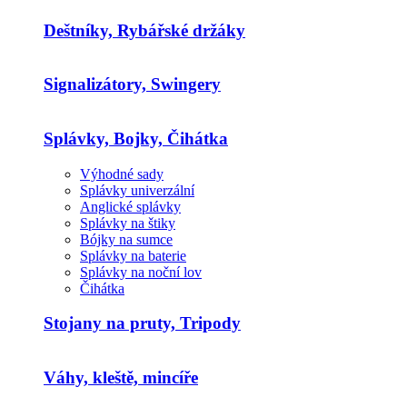
Deštníky, Rybářské držáky
Signalizátory, Swingery
Splávky, Bojky, Čihátka
Výhodné sady
Splávky univerzální
Anglické splávky
Splávky na štiky
Bójky na sumce
Splávky na baterie
Splávky na noční lov
Čihátka
Stojany na pruty, Tripody
Váhy, kleště, mincíře