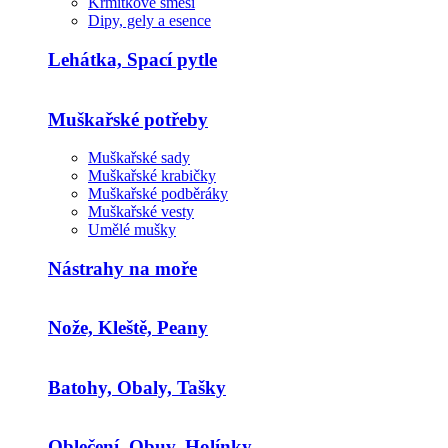
Krmítkové směsi
Dipy, gely a esence
Lehátka, Spací pytle
Muškařské potřeby
Muškařské sady
Muškařské krabičky
Muškařské podběráky
Muškařské vesty
Umělé mušky
Nástrahy na moře
Nože, Kleště, Peany
Batohy, Obaly, Tašky
Oblečení, Obuv, Holínky