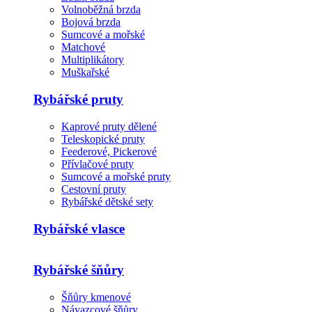
Volnoběžná brzda
Bojová brzda
Sumcové a mořské
Matchové
Multiplikátory
Muškařské
Rybářské pruty
Kaprové pruty dělené
Teleskopické pruty
Feederové, Pickerové
Přívlačové pruty
Sumcové a mořské pruty
Cestovní pruty
Rybářské dětské sety
Rybářské vlasce
Rybářské šňůry
Šňůry kmenové
Návazcové šňůry