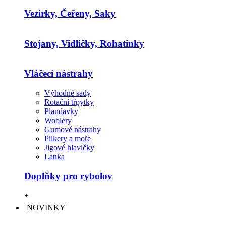
Vezírky, Čeřeny, Saky
Stojany, Vidličky, Rohatinky
Vláčecí nástrahy
Výhodné sady
Rotační třpytky
Plandavky
Woblery
Gumové nástrahy
Pilkery a moře
Jigové hlavičky
Lanka
Doplňky pro rybolov
+
NOVINKY