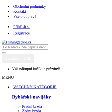
Obchodní podmínky
Kontakt
Vše o dopravě
Přihlásit se
Registrace
0 položek - 0 Kč
Váš nákupní košík je prázdný!
MENU
VŠECHNY KATEGORIE
Rybářské navijáky
Přední brzda
Zadní brzda