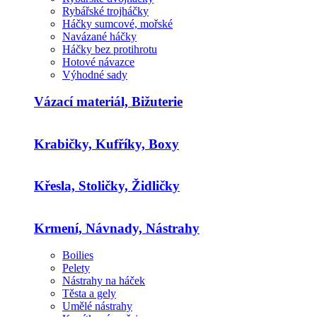
Rybářské trojháčky
Háčky sumcové, mořské
Navázané háčky
Háčky bez protihrotu
Hotové návazce
Výhodné sady
Vázací materiál, Bižuterie
Krabičky, Kufříky, Boxy
Křesla, Stoličky, Židličky
Krmení, Návnady, Nástrahy
Boilies
Pelety
Nástrahy na háček
Těsta a gely
Umělé nástrahy