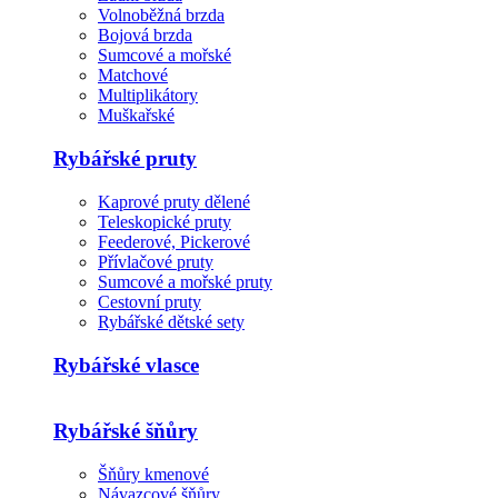
Volnoběžná brzda
Bojová brzda
Sumcové a mořské
Matchové
Multiplikátory
Muškařské
Rybářské pruty
Kaprové pruty dělené
Teleskopické pruty
Feederové, Pickerové
Přívlačové pruty
Sumcové a mořské pruty
Cestovní pruty
Rybářské dětské sety
Rybářské vlasce
Rybářské šňůry
Šňůry kmenové
Návazcové šňůry