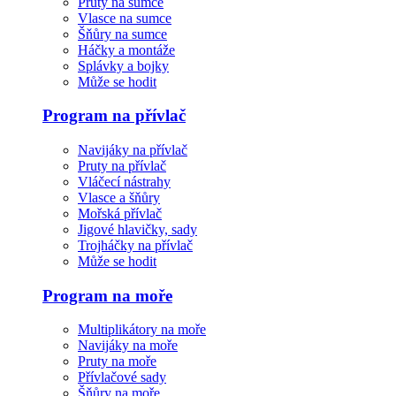
Pruty na sumce
Vlasce na sumce
Šňůry na sumce
Háčky a montáže
Splávky a bojky
Může se hodit
Program na přívlač
Navijáky na přívlač
Pruty na přívlač
Vláčecí nástrahy
Vlasce a šňůry
Mořská přívlač
Jigové hlavičky, sady
Trojháčky na přívlač
Může se hodit
Program na moře
Multiplikátory na moře
Navijáky na moře
Pruty na moře
Přívlačové sady
Šňůry na moře