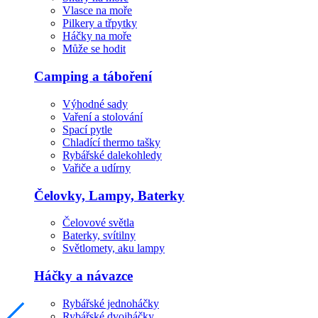
Vlasce na moře
Pilkery a třpytky
Háčky na moře
Může se hodit
Camping a táboření
Výhodné sady
Vaření a stolování
Spací pytle
Chladící thermo tašky
Rybářské dalekohledy
Vařiče a udírny
Čelovky, Lampy, Baterky
Čelovové světla
Baterky, svítilny
Světlomety, aku lampy
Háčky a návazce
Rybářské jednoháčky
Rybářské dvojháčky