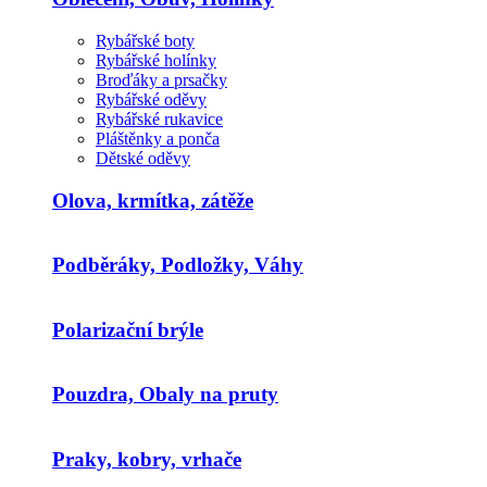
Rybářské boty
Rybářské holínky
Broďáky a prsačky
Rybářské oděvy
Rybářské rukavice
Pláštěnky a ponča
Dětské oděvy
Olova, krmítka, zátěže
Podběráky, Podložky, Váhy
Polarizační brýle
Pouzdra, Obaly na pruty
Praky, kobry, vrhače