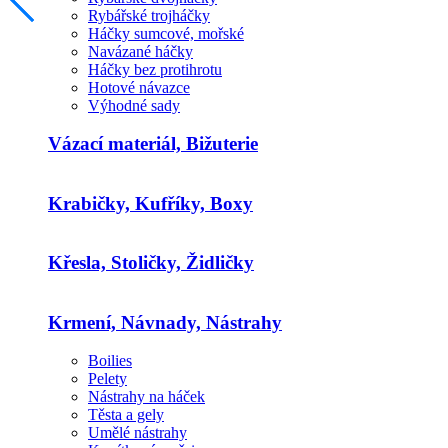
Rybářské trojháčky
Háčky sumcové, mořské
Navázané háčky
Háčky bez protihrotu
Hotové návazce
Výhodné sady
Vázací materiál, Bižuterie
Krabičky, Kufříky, Boxy
Křesla, Stoličky, Židličky
Krmení, Návnady, Nástrahy
Boilies
Pelety
Nástrahy na háček
Těsta a gely
Umělé nástrahy