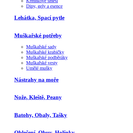
Krmítkové směsi
Dipy, gely a esence
Lehátka, Spací pytle
Muškařské potřeby
Muškařské sady
Muškařské krabičky
Muškařské podběráky
Muškařské vesty
Umělé mušky
Nástrahy na moře
Nože, Kleště, Peany
Batohy, Obaly, Tašky
Oblečení, Obuv, Holínky