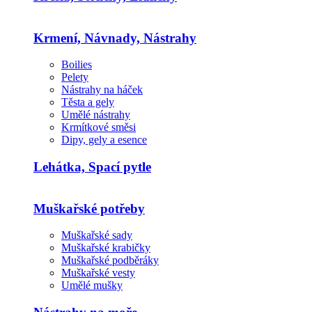
Krmení, Návnady, Nástrahy
Boilies
Pelety
Nástrahy na háček
Těsta a gely
Umělé nástrahy
Krmítkové směsi
Dipy, gely a esence
Lehátka, Spací pytle
Muškařské potřeby
Muškařské sady
Muškařské krabičky
Muškařské podběráky
Muškařské vesty
Umělé mušky