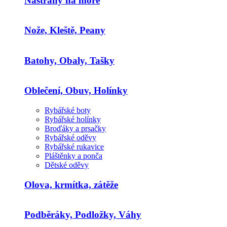
Nástrahy na moře
Nože, Kleště, Peany
Batohy, Obaly, Tašky
Oblečení, Obuv, Holínky
Rybářské boty
Rybářské holínky
Broďáky a prsačky
Rybářské oděvy
Rybářské rukavice
Pláštěnky a ponča
Dětské oděvy
Olova, krmítka, zátěže
Podběráky, Podložky, Váhy