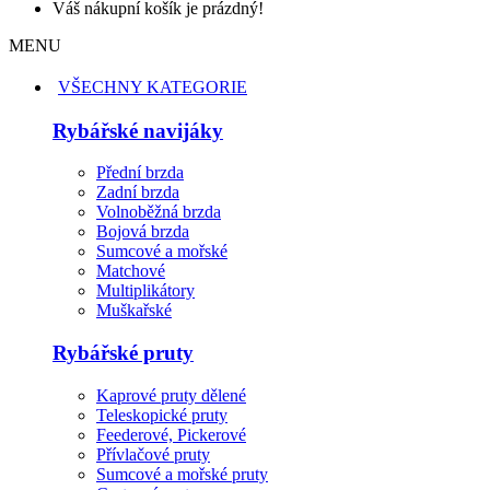
Váš nákupní košík je prázdný!
MENU
VŠECHNY KATEGORIE
Rybářské navijáky
Přední brzda
Zadní brzda
Volnoběžná brzda
Bojová brzda
Sumcové a mořské
Matchové
Multiplikátory
Muškařské
Rybářské pruty
Kaprové pruty dělené
Teleskopické pruty
Feederové, Pickerové
Přívlačové pruty
Sumcové a mořské pruty