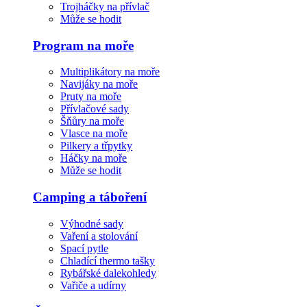
Trojháčky na přívlač
Může se hodit
Program na moře
Multiplikátory na moře
Navijáky na moře
Pruty na moře
Přívlačové sady
Šňůry na moře
Vlasce na moře
Pilkery a třpytky
Háčky na moře
Může se hodit
Camping a táboření
Výhodné sady
Vaření a stolování
Spací pytle
Chladící thermo tašky
Rybářské dalekohledy
Vařiče a udírny