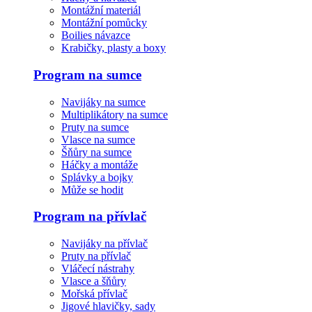
Montážní materiál
Montážní pomůcky
Boilies návazce
Krabičky, plasty a boxy
Program na sumce
Navijáky na sumce
Multiplikátory na sumce
Pruty na sumce
Vlasce na sumce
Šňůry na sumce
Háčky a montáže
Splávky a bojky
Může se hodit
Program na přívlač
Navijáky na přívlač
Pruty na přívlač
Vláčecí nástrahy
Vlasce a šňůry
Mořská přívlač
Jigové hlavičky, sady