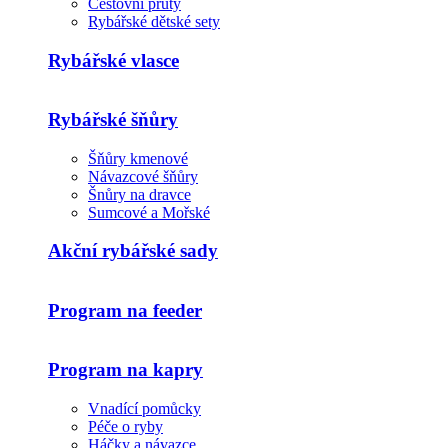
Cestovní pruty
Rybářské dětské sety
Rybářské vlasce
Rybářské šňůry
Šňůry kmenové
Návazcové šňůry
Šnůry na dravce
Sumcové a Mořské
Akční rybářské sady
Program na feeder
Program na kapry
Vnadící pomůcky
Péče o ryby
Háčky a návazce