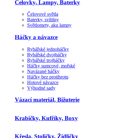
Čelovky, Lampy, Baterky
Čelovové světla
Baterky, svítilny
Světlomety, aku lampy
Háčky a návazce
Rybářské jednoháčky
Rybářské dvojháčky
Rybářské trojháčky
Háčky sumcové, mořské
Navázané háčky
Háčky bez protihrotu
Hotové návazce
Výhodné sady
Vázací materiál, Bižuterie
Krabičky, Kufříky, Boxy
Křesla, Stoličky, Židličky