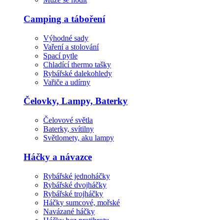
Camping a táboření
Výhodné sady
Vaření a stolování
Spací pytle
Chladící thermo tašky
Rybářské dalekohledy
Vařiče a udírny
Čelovky, Lampy, Baterky
Čelovové světla
Baterky, svítilny
Světlomety, aku lampy
Háčky a návazce
Rybářské jednoháčky
Rybářské dvojháčky
Rybářské trojháčky
Háčky sumcové, mořské
Navázané háčky