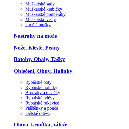
Muškařské sady
Muškařské krabičky
Muškařské podběráky
Muškařské vesty
Umělé mušky
Nástrahy na moře
Nože, Kleště, Peany
Batohy, Obaly, Tašky
Oblečení, Obuv, Holínky
Rybářské boty
Rybářské holínky
Broďáky a prsačky
Rybářské oděvy
Rybářské rukavice
Pláštěnky a ponča
Dětské oděvy
Olova, krmítka, zátěže