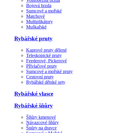
Volnoběžná brzda
Bojová brzda
Sumcové a mořské
Matchové
Multiplikátory
Muškařské
Rybářské pruty
Kaprové pruty dělené
Teleskopické pruty
Feederové, Pickerové
Přívlačové pruty
Sumcové a mořské pruty
Cestovní pruty
Rybářské dětské sety
Rybářské vlasce
Rybářské šňůry
Šňůry kmenové
Návazcové šňůry
Šnůry na dravce