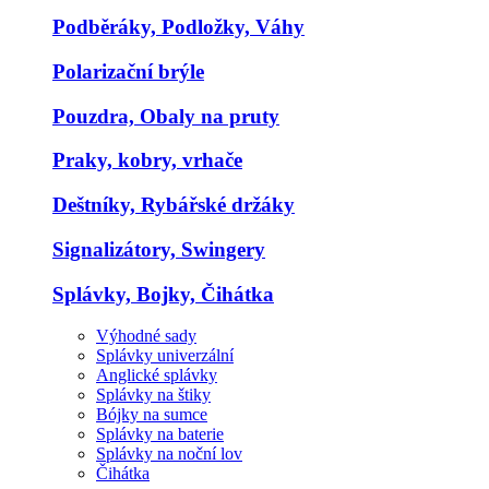
Podběráky, Podložky, Váhy
Polarizační brýle
Pouzdra, Obaly na pruty
Praky, kobry, vrhače
Deštníky, Rybářské držáky
Signalizátory, Swingery
Splávky, Bojky, Čihátka
Výhodné sady
Splávky univerzální
Anglické splávky
Splávky na štiky
Bójky na sumce
Splávky na baterie
Splávky na noční lov
Čihátka