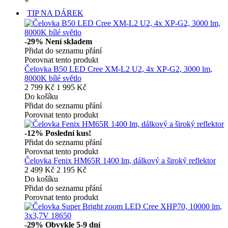
+
TIP NA DÁREK
-29%
Není skladem
Přidat do seznamu přání
Porovnat tento produkt
Čelovka B50 LED Cree XM-L2 U2, 4x XP-G2, 3000 lm,
8000K bílé světlo
2 799 Kč
1 995 Kč
Do košíku
Přidat do seznamu přání
Porovnat tento produkt
-12%
Poslední kus!
Přidat do seznamu přání
Porovnat tento produkt
Čelovka Fenix HM65R 1400 lm, dálkový a široký reflektor
2 499 Kč
2 195 Kč
Do košíku
Přidat do seznamu přání
Porovnat tento produkt
-29%
Obvykle 5-9 dní