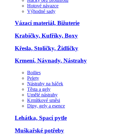
Háčky bez protihrotu
Hotové návazce
Výhodné sady
Vázací materiál, Bižuterie
Krabičky, Kufříky, Boxy
Křesla, Stoličky, Židličky
Krmení, Návnady, Nástrahy
Boilies
Pelety
Nástrahy na háček
Těsta a gely
Umělé nástrahy
Krmítkové směsi
Dipy, gely a esence
Lehátka, Spací pytle
Muškařské potřeby