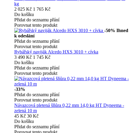
kg
2 025 Kč
1 765 Kč
Do košíku
Přidat do seznamu přání
Porovnat tento produkt
-50%
Ihned
k odeslání
Přidat do seznamu přání
Porovnat tento produkt
Rybářský naviják Alcedo HXS 3010 + cívka
3 490 Kč
1 745 Kč
Do košíku
Přidat do seznamu přání
Porovnat tento produkt
-33%
Přidat do seznamu přání
Porovnat tento produkt
Návazcová pletená šňůra 0,22 mm 14,0 kg HT Dyneema -
zelená 10 m
45 Kč
30 Kč
Do košíku
Přidat do seznamu přání
Porovnat tento produkt