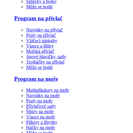
Splávky a bojky
Může se hodit
Program na přívlač
Navijáky na přívlač
Pruty na přívlač
Vláčecí nástrahy
Vlasce a šňůry
Mořská přívlač
Jigové hlavičky, sady
Trojháčky na přívlač
Může se hodit
Program na moře
Multiplikátory na moře
Navijáky na moře
Pruty na moře
Přívlačové sady
Šňůry na moře
Vlasce na moře
Pilkery a třpytky
Háčky na moře
Může se hodit