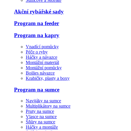
Sumcové a Mořské
Akční rybářské sady
Program na feeder
Program na kapry
Vnadící pomůcky
Péče o ryby
Háčky a návazce
Montážní materiál
Montážní pomůcky
Boilies návazce
Krabičky, plasty a boxy
Program na sumce
Navijáky na sumce
Multiplikátory na sumce
Pruty na sumce
Vlasce na sumce
Šňůry na sumce
Háčky a montáže