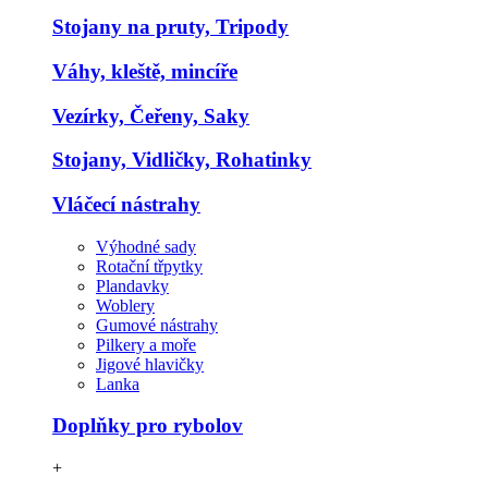
Stojany na pruty, Tripody
Váhy, kleště, mincíře
Vezírky, Čeřeny, Saky
Stojany, Vidličky, Rohatinky
Vláčecí nástrahy
Výhodné sady
Rotační třpytky
Plandavky
Woblery
Gumové nástrahy
Pilkery a moře
Jigové hlavičky
Lanka
Doplňky pro rybolov
+