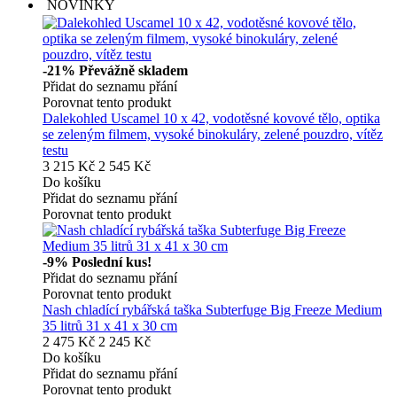
NOVINKY
-21%
Převážně skladem
Přidat do seznamu přání
Porovnat tento produkt
Dalekohled Uscamel 10 x 42, vodotěsné kovové tělo, optika
se zeleným filmem, vysoké binokuláry, zelené pouzdro, vítěz
testu
3 215 Kč
2 545 Kč
Do košíku
Přidat do seznamu přání
Porovnat tento produkt
-9%
Poslední kus!
Přidat do seznamu přání
Porovnat tento produkt
Nash chladící rybářská taška Subterfuge Big Freeze Medium
35 litrů 31 x 41 x 30 cm
2 475 Kč
2 245 Kč
Do košíku
Přidat do seznamu přání
Porovnat tento produkt