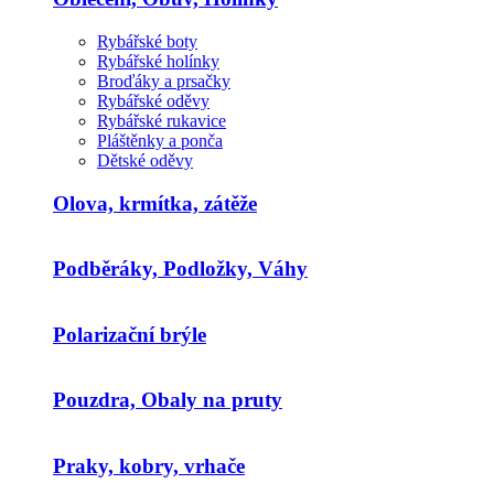
Rybářské boty
Rybářské holínky
Broďáky a prsačky
Rybářské oděvy
Rybářské rukavice
Pláštěnky a ponča
Dětské oděvy
Olova, krmítka, zátěže
Podběráky, Podložky, Váhy
Polarizační brýle
Pouzdra, Obaly na pruty
Praky, kobry, vrhače