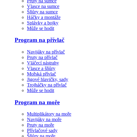
Pruty na sumce
Vlasce na sumce
Šňůry na sumce
Háčky a montáže
Splávky a bojky
Může se hodit
Program na přívlač
Navijáky na přívlač
Pruty na přívlač
Vláčecí nástrahy
Vlasce a šňůry
Mořská přívlač
Jigové hlavičky, sady
Trojháčky na přívlač
Může se hodit
Program na moře
Multiplikátory na moře
Navijáky na moře
Pruty na moře
Přívlačové sady
Šňůry na moře