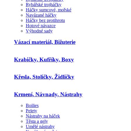
Rybářské trojháčky
Háčky sumcové, mořské
Navázané háčky
Háčky bez protihrotu
Hotové návazce
Výhodné sady
Vázací materiál, Bižuterie
Krabičky, Kufříky, Boxy
Křesla, Stoličky, Židličky
Krmení, Návnady, Nástrahy
Boilies
Pelety
Nástrahy na háček
Těsta a gely
Umělé nástrahy