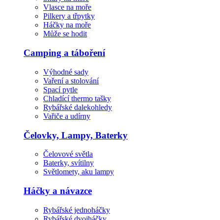
Vlasce na moře
Pilkery a třpytky
Háčky na moře
Může se hodit
Camping a táboření
Výhodné sady
Vaření a stolování
Spací pytle
Chladící thermo tašky
Rybářské dalekohledy
Vařiče a udírny
Čelovky, Lampy, Baterky
Čelovové světla
Baterky, svítilny
Světlomety, aku lampy
Háčky a návazce
Rybářské jednoháčky
Rybářské dvojháčky