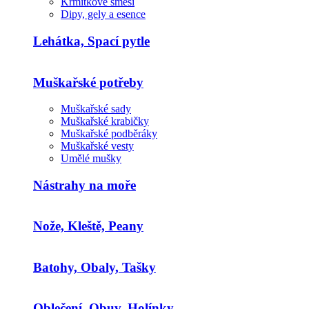
Krmítkové směsi
Dipy, gely a esence
Lehátka, Spací pytle
Muškařské potřeby
Muškařské sady
Muškařské krabičky
Muškařské podběráky
Muškařské vesty
Umělé mušky
Nástrahy na moře
Nože, Kleště, Peany
Batohy, Obaly, Tašky
Oblečení, Obuv, Holínky