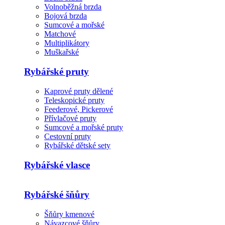
Volnoběžná brzda
Bojová brzda
Sumcové a mořské
Matchové
Multiplikátory
Muškařské
Rybářské pruty
Kaprové pruty dělené
Teleskopické pruty
Feederové, Pickerové
Přívlačové pruty
Sumcové a mořské pruty
Cestovní pruty
Rybářské dětské sety
Rybářské vlasce
Rybářské šňůry
Šňůry kmenové
Návazcové šňůry