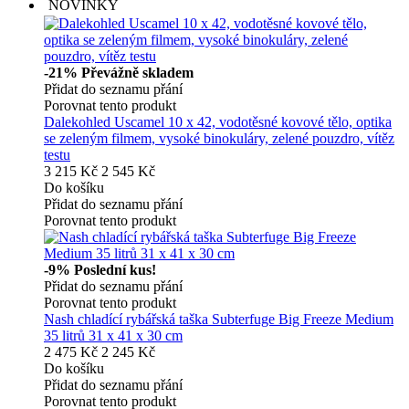
NOVINKY
-21%
Převážně skladem
Přidat do seznamu přání
Porovnat tento produkt
Dalekohled Uscamel 10 x 42, vodotěsné kovové tělo, optika
se zeleným filmem, vysoké binokuláry, zelené pouzdro, vítěz
testu
3 215 Kč
2 545 Kč
Do košíku
Přidat do seznamu přání
Porovnat tento produkt
-9%
Poslední kus!
Přidat do seznamu přání
Porovnat tento produkt
Nash chladící rybářská taška Subterfuge Big Freeze Medium
35 litrů 31 x 41 x 30 cm
2 475 Kč
2 245 Kč
Do košíku
Přidat do seznamu přání
Porovnat tento produkt