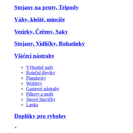
Stojany na pruty, Tripody
Váhy, kleště, mincíře
Vezírky, Čeřeny, Saky
Stojany, Vidličky, Rohatinky
Vláčecí nástrahy
Výhodné sady
Rotační třpytky
Plandavky
Woblery
Gumové nástrahy
Pilkery a moře
Jigové hlavičky
Lanka
Doplňky pro rybolov
+