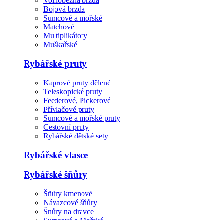
Volnoběžná brzda
Bojová brzda
Sumcové a mořské
Matchové
Multiplikátory
Muškařské
Rybářské pruty
Kaprové pruty dělené
Teleskopické pruty
Feederové, Pickerové
Přívlačové pruty
Sumcové a mořské pruty
Cestovní pruty
Rybářské dětské sety
Rybářské vlasce
Rybářské šňůry
Šňůry kmenové
Návazcové šňůry
Šnůry na dravce