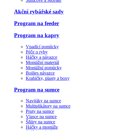
Sumcové a Mořské
Akční rybářské sady
Program na feeder
Program na kapry
Vnadící pomůcky
Péče o ryby
Háčky a návazce
Montážní materiál
Montážní pomůcky
Boilies návazce
Krabičky, plasty a boxy
Program na sumce
Navijáky na sumce
Multiplikátory na sumce
Pruty na sumce
Vlasce na sumce
Šňůry na sumce
Háčky a montáže