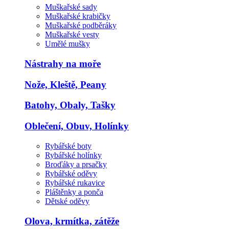
Muškařské sady
Muškařské krabičky
Muškařské podběráky
Muškařské vesty
Umělé mušky
Nástrahy na moře
Nože, Kleště, Peany
Batohy, Obaly, Tašky
Oblečení, Obuv, Holínky
Rybářské boty
Rybářské holínky
Broďáky a prsačky
Rybářské oděvy
Rybářské rukavice
Pláštěnky a ponča
Dětské oděvy
Olova, krmítka, zátěže