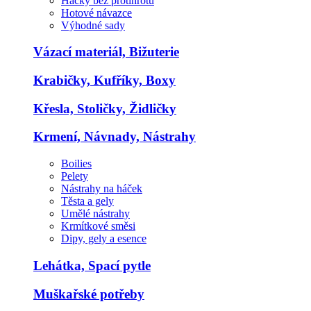
Háčky bez protihrotu
Hotové návazce
Výhodné sady
Vázací materiál, Bižuterie
Krabičky, Kufříky, Boxy
Křesla, Stoličky, Židličky
Krmení, Návnady, Nástrahy
Boilies
Pelety
Nástrahy na háček
Těsta a gely
Umělé nástrahy
Krmítkové směsi
Dipy, gely a esence
Lehátka, Spací pytle
Muškařské potřeby