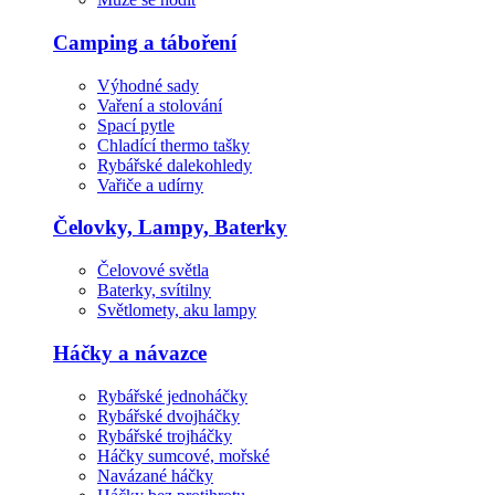
Camping a táboření
Výhodné sady
Vaření a stolování
Spací pytle
Chladící thermo tašky
Rybářské dalekohledy
Vařiče a udírny
Čelovky, Lampy, Baterky
Čelovové světla
Baterky, svítilny
Světlomety, aku lampy
Háčky a návazce
Rybářské jednoháčky
Rybářské dvojháčky
Rybářské trojháčky
Háčky sumcové, mořské
Navázané háčky