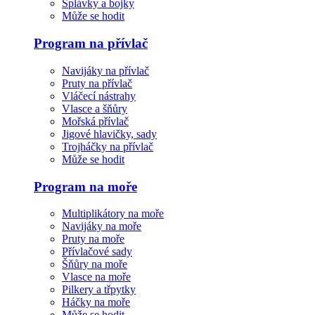
Splávky a bojky
Může se hodit
Program na přívlač
Navijáky na přívlač
Pruty na přívlač
Vláčecí nástrahy
Vlasce a šňůry
Mořská přívlač
Jigové hlavičky, sady
Trojháčky na přívlač
Může se hodit
Program na moře
Multiplikátory na moře
Navijáky na moře
Pruty na moře
Přívlačové sady
Šňůry na moře
Vlasce na moře
Pilkery a třpytky
Háčky na moře
Může se hodit