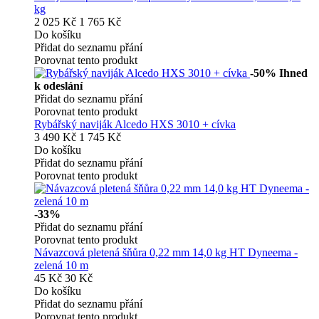
kg
2 025 Kč
1 765 Kč
Do košíku
Přidat do seznamu přání
Porovnat tento produkt
-50%
Ihned
k odeslání
Přidat do seznamu přání
Porovnat tento produkt
Rybářský naviják Alcedo HXS 3010 + cívka
3 490 Kč
1 745 Kč
Do košíku
Přidat do seznamu přání
Porovnat tento produkt
-33%
Přidat do seznamu přání
Porovnat tento produkt
Návazcová pletená šňůra 0,22 mm 14,0 kg HT Dyneema -
zelená 10 m
45 Kč
30 Kč
Do košíku
Přidat do seznamu přání
Porovnat tento produkt