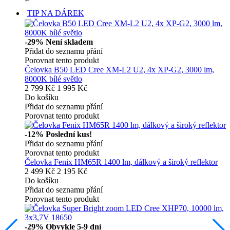
+
TIP NA DÁREK
-29%
Není skladem
Přidat do seznamu přání
Porovnat tento produkt
Čelovka B50 LED Cree XM-L2 U2, 4x XP-G2, 3000 lm,
8000K bílé světlo
2 799 Kč
1 995 Kč
Do košíku
Přidat do seznamu přání
Porovnat tento produkt
-12%
Poslední kus!
Přidat do seznamu přání
Porovnat tento produkt
Čelovka Fenix HM65R 1400 lm, dálkový a široký reflektor
2 499 Kč
2 195 Kč
Do košíku
Přidat do seznamu přání
Porovnat tento produkt
-29%
Obvykle 5-9 dní