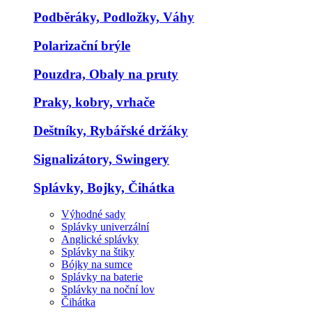
Podběráky, Podložky, Váhy
Polarizační brýle
Pouzdra, Obaly na pruty
Praky, kobry, vrhače
Deštníky, Rybářské držáky
Signalizátory, Swingery
Splávky, Bojky, Čihátka
Výhodné sady
Splávky univerzální
Anglické splávky
Splávky na štiky
Bójky na sumce
Splávky na baterie
Splávky na noční lov
Čihátka