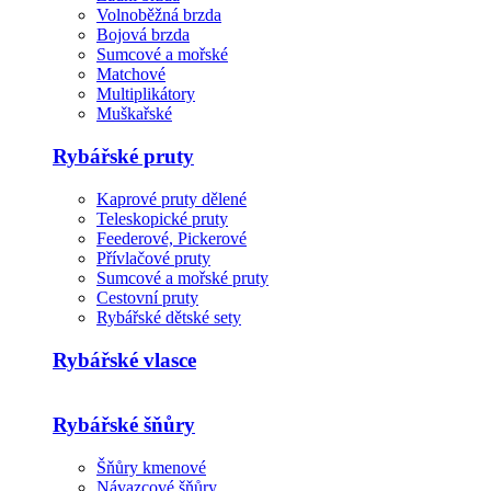
Volnoběžná brzda
Bojová brzda
Sumcové a mořské
Matchové
Multiplikátory
Muškařské
Rybářské pruty
Kaprové pruty dělené
Teleskopické pruty
Feederové, Pickerové
Přívlačové pruty
Sumcové a mořské pruty
Cestovní pruty
Rybářské dětské sety
Rybářské vlasce
Rybářské šňůry
Šňůry kmenové
Návazcové šňůry