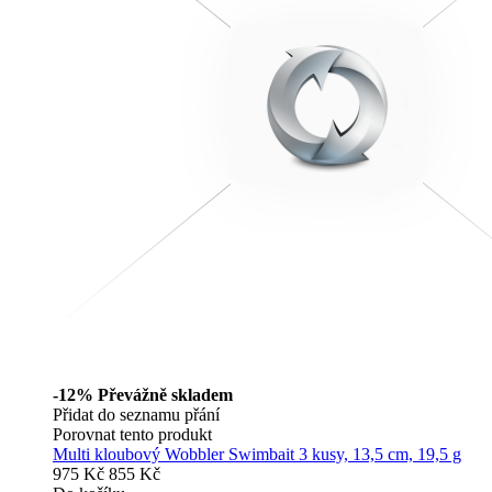
-12%
Převážně skladem
Přidat do seznamu přání
Porovnat tento produkt
Multi kloubový Wobbler Swimbait 3 kusy, 13,5 cm, 19,5 g
975 Kč
855 Kč