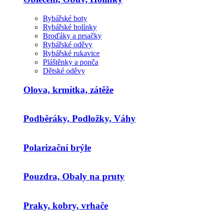
Rybářské boty
Rybářské holínky
Broďáky a prsačky
Rybářské oděvy
Rybářské rukavice
Pláštěnky a ponča
Dětské oděvy
Olova, krmítka, zátěže
Podběráky, Podložky, Váhy
Polarizační brýle
Pouzdra, Obaly na pruty
Praky, kobry, vrhače