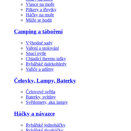
Vlasce na moře
Pilkery a třpytky
Háčky na moře
Může se hodit
Camping a táboření
Výhodné sady
Vaření a stolování
Spací pytle
Chladící thermo tašky
Rybářské dalekohledy
Vařiče a udírny
Čelovky, Lampy, Baterky
Čelovové světla
Baterky, svítilny
Světlomety, aku lampy
Háčky a návazce
Rybářské jednoháčky
Rybářské dvojháčky