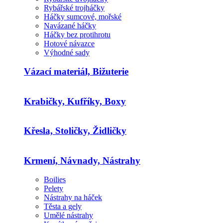
Rybářské trojháčky
Háčky sumcové, mořské
Navázané háčky
Háčky bez protihrotu
Hotové návazce
Výhodné sady
Vázací materiál, Bižuterie
Krabičky, Kufříky, Boxy
Křesla, Stoličky, Židličky
Krmení, Návnady, Nástrahy
Boilies
Pelety
Nástrahy na háček
Těsta a gely
Umělé nástrahy