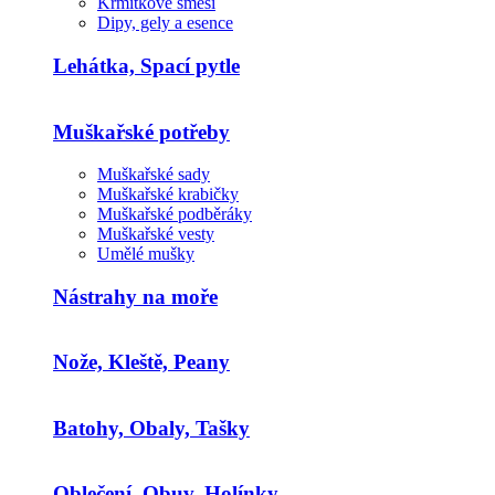
Krmítkové směsi
Dipy, gely a esence
Lehátka, Spací pytle
Muškařské potřeby
Muškařské sady
Muškařské krabičky
Muškařské podběráky
Muškařské vesty
Umělé mušky
Nástrahy na moře
Nože, Kleště, Peany
Batohy, Obaly, Tašky
Oblečení, Obuv, Holínky