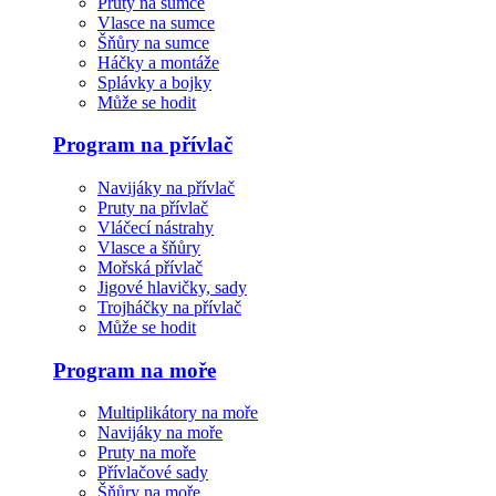
Pruty na sumce
Vlasce na sumce
Šňůry na sumce
Háčky a montáže
Splávky a bojky
Může se hodit
Program na přívlač
Navijáky na přívlač
Pruty na přívlač
Vláčecí nástrahy
Vlasce a šňůry
Mořská přívlač
Jigové hlavičky, sady
Trojháčky na přívlač
Může se hodit
Program na moře
Multiplikátory na moře
Navijáky na moře
Pruty na moře
Přívlačové sady
Šňůry na moře