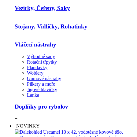
Vezírky, Čeřeny, Saky
Stojany, Vidličky, Rohatinky
Vláčecí nástrahy
Výhodné sady
Rotační třpytky
Plandavky
Woblery
Gumové nástrahy
Pilkery a moře
Jigové hlavičky
Lanka
Doplňky pro rybolov
+
NOVINKY