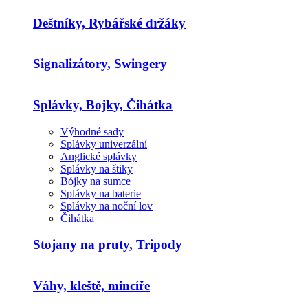
Deštníky, Rybářské držáky
Signalizátory, Swingery
Splávky, Bojky, Čihátka
Výhodné sady
Splávky univerzální
Anglické splávky
Splávky na štiky
Bójky na sumce
Splávky na baterie
Splávky na noční lov
Čihátka
Stojany na pruty, Tripody
Váhy, kleště, mincíře