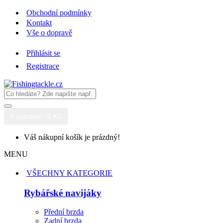
Obchodní podmínky
Kontakt
Vše o dopravě
Přihlásit se
Registrace
0 položek - 0 Kč
Váš nákupní košík je prázdný!
MENU
VŠECHNY KATEGORIE
Rybářské navijáky
Přední brzda
Zadní brzda