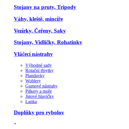
Stojany na pruty, Tripody
Váhy, kleště, mincíře
Vezírky, Čeřeny, Saky
Stojany, Vidličky, Rohatinky
Vláčecí nástrahy
Výhodné sady
Rotační třpytky
Plandavky
Woblery
Gumové nástrahy
Pilkery a moře
Jigové hlavičky
Lanka
Doplňky pro rybolov
+