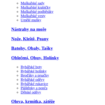
Muškařské sady
Muškařské krabičky
Muškařské podběráky
Muškařské vesty
Umělé mušky
Nástrahy na moře
Nože, Kleště, Peany
Batohy, Obaly, Tašky
Oblečení, Obuv, Holínky
Rybářské boty
Rybářské holínky
Broďáky a prsačky
Rybářské oděvy
Rybářské rukavice
Pláštěnky a ponča
Dětské oděvy
Olova, krmítka, zátěže