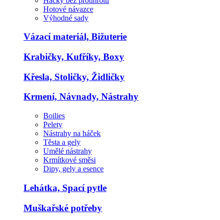
Háčky bez protihrotu
Hotové návazce
Výhodné sady
Vázací materiál, Bižuterie
Krabičky, Kufříky, Boxy
Křesla, Stoličky, Židličky
Krmení, Návnady, Nástrahy
Boilies
Pelety
Nástrahy na háček
Těsta a gely
Umělé nástrahy
Krmítkové směsi
Dipy, gely a esence
Lehátka, Spací pytle
Muškařské potřeby