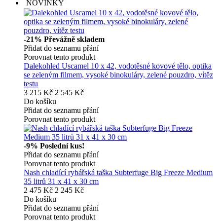
NOVINKY
-21%
Převážně skladem
Přidat do seznamu přání
Porovnat tento produkt
Dalekohled Uscamel 10 x 42, vodotěsné kovové tělo, optika
se zeleným filmem, vysoké binokuláry, zelené pouzdro, vítěz
testu
3 215 Kč
2 545 Kč
Do košíku
Přidat do seznamu přání
Porovnat tento produkt
-9%
Poslední kus!
Přidat do seznamu přání
Porovnat tento produkt
Nash chladící rybářská taška Subterfuge Big Freeze Medium
35 litrů 31 x 41 x 30 cm
2 475 Kč
2 245 Kč
Do košíku
Přidat do seznamu přání
Porovnat tento produkt