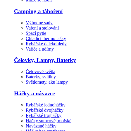
Camping a táboření
Výhodné sady
Vaření a stolování
Spací pytle
Chladící thermo tašky
Rybářské dalekohledy
Vařiče a udírny
Čelovky, Lampy, Baterky
Čelovové světla
Baterky, svítilny
Světlomety, aku lampy
Háčky a návazce
Rybářské jednoháčky
Rybářské dvojháčky
Rybářské trojháčky
Háčky sumcové, mořské
Navázané háčky