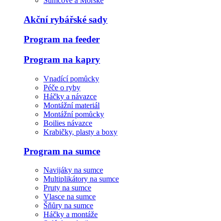
Sumcové a Mořské
Akční rybářské sady
Program na feeder
Program na kapry
Vnadící pomůcky
Péče o ryby
Háčky a návazce
Montážní materiál
Montážní pomůcky
Boilies návazce
Krabičky, plasty a boxy
Program na sumce
Navijáky na sumce
Multiplikátory na sumce
Pruty na sumce
Vlasce na sumce
Šňůry na sumce
Háčky a montáže