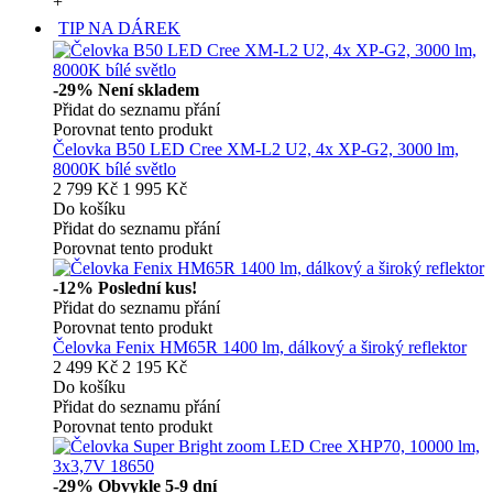
+
TIP NA DÁREK
-29%
Není skladem
Přidat do seznamu přání
Porovnat tento produkt
Čelovka B50 LED Cree XM-L2 U2, 4x XP-G2, 3000 lm,
8000K bílé světlo
2 799 Kč
1 995 Kč
Do košíku
Přidat do seznamu přání
Porovnat tento produkt
-12%
Poslední kus!
Přidat do seznamu přání
Porovnat tento produkt
Čelovka Fenix HM65R 1400 lm, dálkový a široký reflektor
2 499 Kč
2 195 Kč
Do košíku
Přidat do seznamu přání
Porovnat tento produkt
-29%
Obvykle 5-9 dní