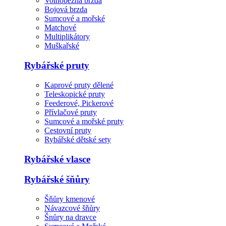
Volnoběžná brzda
Bojová brzda
Sumcové a mořské
Matchové
Multiplikátory
Muškařské
Rybářské pruty
Kaprové pruty dělené
Teleskopické pruty
Feederové, Pickerové
Přívlačové pruty
Sumcové a mořské pruty
Cestovní pruty
Rybářské dětské sety
Rybářské vlasce
Rybářské šňůry
Šňůry kmenové
Návazcové šňůry
Šnůry na dravce