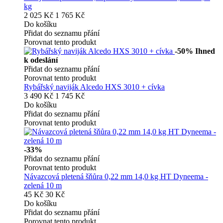
kg
2 025 Kč
1 765 Kč
Do košíku
Přidat do seznamu přání
Porovnat tento produkt
-50%
Ihned
k odeslání
Přidat do seznamu přání
Porovnat tento produkt
Rybářský naviják Alcedo HXS 3010 + cívka
3 490 Kč
1 745 Kč
Do košíku
Přidat do seznamu přání
Porovnat tento produkt
-33%
Přidat do seznamu přání
Porovnat tento produkt
Návazcová pletená šňůra 0,22 mm 14,0 kg HT Dyneema -
zelená 10 m
45 Kč
30 Kč
Do košíku
Přidat do seznamu přání
Porovnat tento produkt