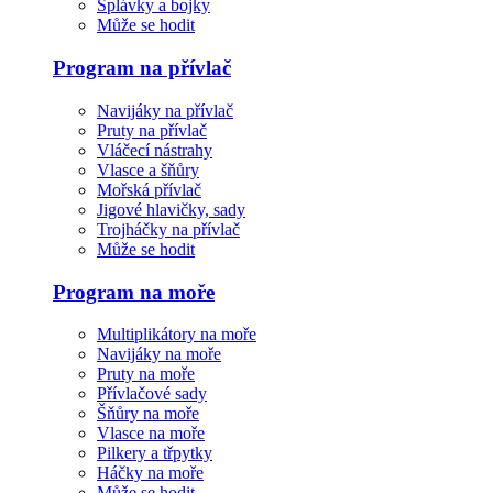
Splávky a bojky
Může se hodit
Program na přívlač
Navijáky na přívlač
Pruty na přívlač
Vláčecí nástrahy
Vlasce a šňůry
Mořská přívlač
Jigové hlavičky, sady
Trojháčky na přívlač
Může se hodit
Program na moře
Multiplikátory na moře
Navijáky na moře
Pruty na moře
Přívlačové sady
Šňůry na moře
Vlasce na moře
Pilkery a třpytky
Háčky na moře
Může se hodit