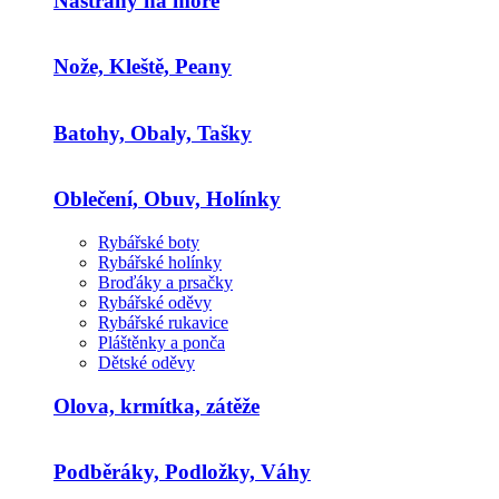
Nástrahy na moře
Nože, Kleště, Peany
Batohy, Obaly, Tašky
Oblečení, Obuv, Holínky
Rybářské boty
Rybářské holínky
Broďáky a prsačky
Rybářské oděvy
Rybářské rukavice
Pláštěnky a ponča
Dětské oděvy
Olova, krmítka, zátěže
Podběráky, Podložky, Váhy