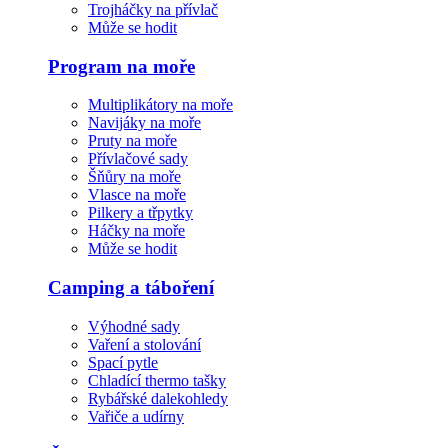
Trojháčky na přívlač
Může se hodit
Program na moře
Multiplikátory na moře
Navijáky na moře
Pruty na moře
Přívlačové sady
Šňůry na moře
Vlasce na moře
Pilkery a třpytky
Háčky na moře
Může se hodit
Camping a táboření
Výhodné sady
Vaření a stolování
Spací pytle
Chladící thermo tašky
Rybářské dalekohledy
Vařiče a udírny