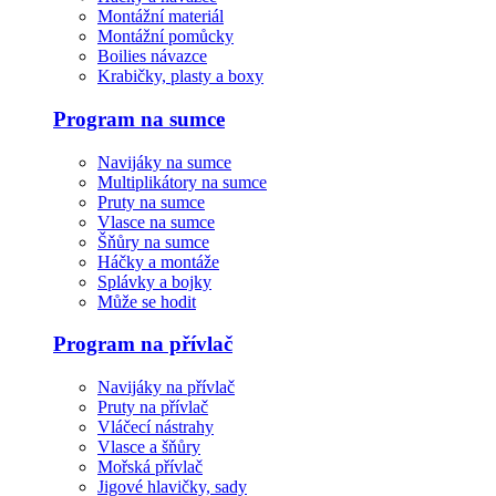
Montážní materiál
Montážní pomůcky
Boilies návazce
Krabičky, plasty a boxy
Program na sumce
Navijáky na sumce
Multiplikátory na sumce
Pruty na sumce
Vlasce na sumce
Šňůry na sumce
Háčky a montáže
Splávky a bojky
Může se hodit
Program na přívlač
Navijáky na přívlač
Pruty na přívlač
Vláčecí nástrahy
Vlasce a šňůry
Mořská přívlač
Jigové hlavičky, sady