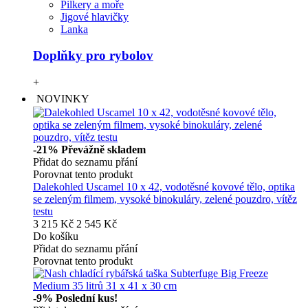
Pilkery a moře
Jigové hlavičky
Lanka
Doplňky pro rybolov
+
NOVINKY
-21%
Převážně skladem
Přidat do seznamu přání
Porovnat tento produkt
Dalekohled Uscamel 10 x 42, vodotěsné kovové tělo, optika
se zeleným filmem, vysoké binokuláry, zelené pouzdro, vítěz
testu
3 215 Kč
2 545 Kč
Do košíku
Přidat do seznamu přání
Porovnat tento produkt
-9%
Poslední kus!