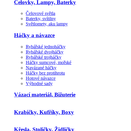
Čelovky, Lampy, Baterky
Čelovové světla
Baterky, svítilny
Světlomety, aku lampy
Háčky a návazce
Rybářské jednoháčky
Rybářské dvojháčky
Rybářské trojháčky
Háčky sumcové, mořské
Navázané háčky
Háčky bez protihrotu
Hotové návazce
Výhodné sady
Vázací materiál, Bižuterie
Krabičky, Kufříky, Boxy
Křesla, Stoličky, Židličky