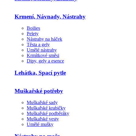
Krmení, Návnady, Nástrahy
Boilies
Pelety
Nástrahy na háček
Těsta a gely
Umělé nástrahy
Krmítkové směsi
Dipy, gely a esence
Lehátka, Spací pytle
Muškařské potřeby
Muškařské sady
Muškařské krabičky
Muškařské podběráky
Muškařské vesty
Umělé mušky