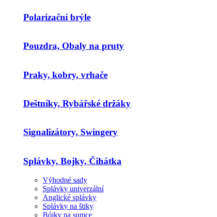
Polarizační brýle
Pouzdra, Obaly na pruty
Praky, kobry, vrhače
Deštníky, Rybářské držáky
Signalizátory, Swingery
Splávky, Bojky, Čihátka
Výhodné sady
Splávky univerzální
Anglické splávky
Splávky na štiky
Bójky na sumce