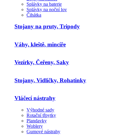
Splávky na baterie
Splávky na noční lov
Čihátka
Stojany na pruty, Tripody
Váhy, kleště, mincíře
Vezírky, Čeřeny, Saky
Stojany, Vidličky, Rohatinky
Vláčecí nástrahy
Výhodné sady
Rotační třpytky
Plandavky
Woblery
Gumové nástrahy