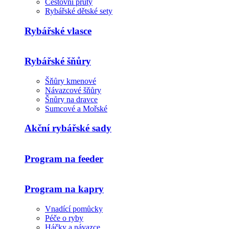
Cestovní pruty
Rybářské dětské sety
Rybářské vlasce
Rybářské šňůry
Šňůry kmenové
Návazcové šňůry
Šnůry na dravce
Sumcové a Mořské
Akční rybářské sady
Program na feeder
Program na kapry
Vnadící pomůcky
Péče o ryby
Háčky a návazce