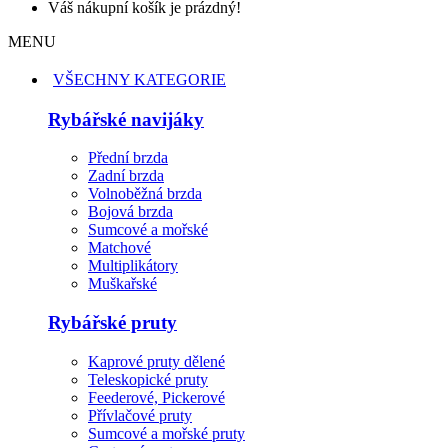
Váš nákupní košík je prázdný!
MENU
VŠECHNY KATEGORIE
Rybářské navijáky
Přední brzda
Zadní brzda
Volnoběžná brzda
Bojová brzda
Sumcové a mořské
Matchové
Multiplikátory
Muškařské
Rybářské pruty
Kaprové pruty dělené
Teleskopické pruty
Feederové, Pickerové
Přívlačové pruty
Sumcové a mořské pruty