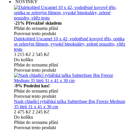
NOVINKY
-21%
Převážně skladem
Přidat do seznamu přání
Porovnat tento produkt
Dalekohled Uscamel 10 x 42, vodotěsné kovové tělo, optika
se zeleným filmem, vysoké binokuláry, zelené pouzdro, vítěz
testu
3 215 Kč
2 545 Kč
Do košíku
Přidat do seznamu přání
Porovnat tento produkt
-9%
Poslední kus!
Přidat do seznamu přání
Porovnat tento produkt
Nash chladící rybářská taška Subterfuge Big Freeze Medium
35 litrů 31 x 41 x 30 cm
2 475 Kč
2 245 Kč
Do košíku
Přidat do seznamu přání
Porovnat tento produkt