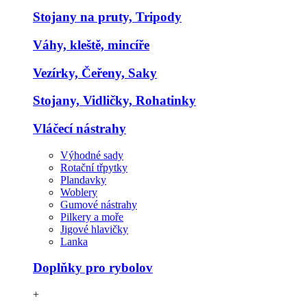
Stojany na pruty, Tripody
Váhy, kleště, mincíře
Vezírky, Čeřeny, Saky
Stojany, Vidličky, Rohatinky
Vláčecí nástrahy
Výhodné sady
Rotační třpytky
Plandavky
Woblery
Gumové nástrahy
Pilkery a moře
Jigové hlavičky
Lanka
Doplňky pro rybolov
+