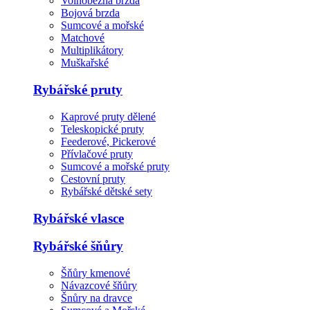
Volnoběžná brzda
Bojová brzda
Sumcové a mořské
Matchové
Multiplikátory
Muškařské
Rybářské pruty
Kaprové pruty dělené
Teleskopické pruty
Feederové, Pickerové
Přívlačové pruty
Sumcové a mořské pruty
Cestovní pruty
Rybářské dětské sety
Rybářské vlasce
Rybářské šňůry
Šňůry kmenové
Návazcové šňůry
Šnůry na dravce