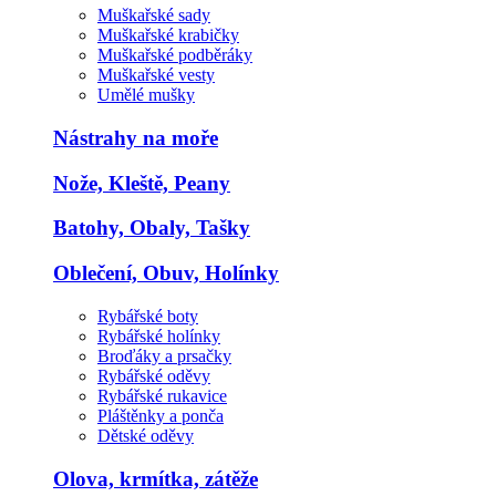
Muškařské sady
Muškařské krabičky
Muškařské podběráky
Muškařské vesty
Umělé mušky
Nástrahy na moře
Nože, Kleště, Peany
Batohy, Obaly, Tašky
Oblečení, Obuv, Holínky
Rybářské boty
Rybářské holínky
Broďáky a prsačky
Rybářské oděvy
Rybářské rukavice
Pláštěnky a ponča
Dětské oděvy
Olova, krmítka, zátěže