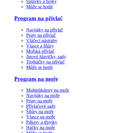
Splávky a bojky
Může se hodit
Program na přívlač
Navijáky na přívlač
Pruty na přívlač
Vláčecí nástrahy
Vlasce a šňůry
Mořská přívlač
Jigové hlavičky, sady
Trojháčky na přívlač
Může se hodit
Program na moře
Multiplikátory na moře
Navijáky na moře
Pruty na moře
Přívlačové sady
Šňůry na moře
Vlasce na moře
Pilkery a třpytky
Háčky na moře
Může se hodit