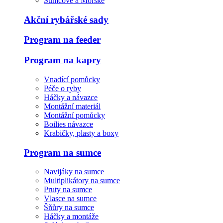
Sumcové a Mořské
Akční rybářské sady
Program na feeder
Program na kapry
Vnadící pomůcky
Péče o ryby
Háčky a návazce
Montážní materiál
Montážní pomůcky
Boilies návazce
Krabičky, plasty a boxy
Program na sumce
Navijáky na sumce
Multiplikátory na sumce
Pruty na sumce
Vlasce na sumce
Šňůry na sumce
Háčky a montáže