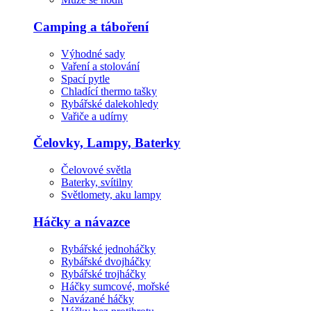
Camping a táboření
Výhodné sady
Vaření a stolování
Spací pytle
Chladící thermo tašky
Rybářské dalekohledy
Vařiče a udírny
Čelovky, Lampy, Baterky
Čelovové světla
Baterky, svítilny
Světlomety, aku lampy
Háčky a návazce
Rybářské jednoháčky
Rybářské dvojháčky
Rybářské trojháčky
Háčky sumcové, mořské
Navázané háčky