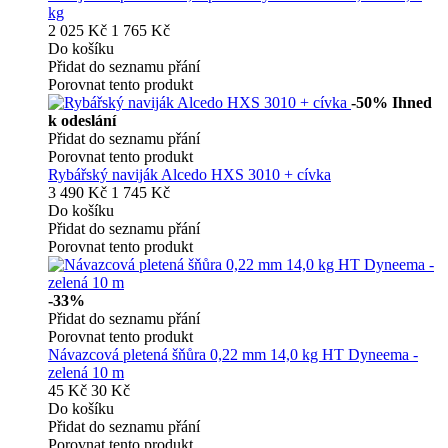
kg
2 025 Kč
1 765 Kč
Do košíku
Přidat do seznamu přání
Porovnat tento produkt
-50%
Ihned
k odeslání
Přidat do seznamu přání
Porovnat tento produkt
Rybářský naviják Alcedo HXS 3010 + cívka
3 490 Kč
1 745 Kč
Do košíku
Přidat do seznamu přání
Porovnat tento produkt
-33%
Přidat do seznamu přání
Porovnat tento produkt
Návazcová pletená šňůra 0,22 mm 14,0 kg HT Dyneema -
zelená 10 m
45 Kč
30 Kč
Do košíku
Přidat do seznamu přání
Porovnat tento produkt