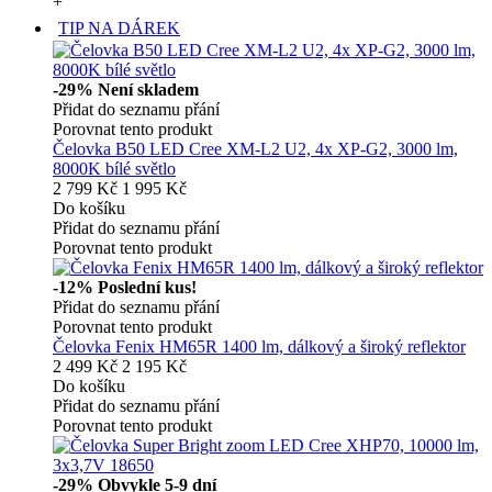
+
TIP NA DÁREK
-29%
Není skladem
Přidat do seznamu přání
Porovnat tento produkt
Čelovka B50 LED Cree XM-L2 U2, 4x XP-G2, 3000 lm,
8000K bílé světlo
2 799 Kč
1 995 Kč
Do košíku
Přidat do seznamu přání
Porovnat tento produkt
-12%
Poslední kus!
Přidat do seznamu přání
Porovnat tento produkt
Čelovka Fenix HM65R 1400 lm, dálkový a široký reflektor
2 499 Kč
2 195 Kč
Do košíku
Přidat do seznamu přání
Porovnat tento produkt
-29%
Obvykle 5-9 dní