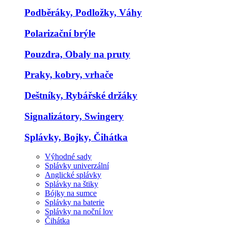
Podběráky, Podložky, Váhy
Polarizační brýle
Pouzdra, Obaly na pruty
Praky, kobry, vrhače
Deštníky, Rybářské držáky
Signalizátory, Swingery
Splávky, Bojky, Čihátka
Výhodné sady
Splávky univerzální
Anglické splávky
Splávky na štiky
Bójky na sumce
Splávky na baterie
Splávky na noční lov
Čihátka