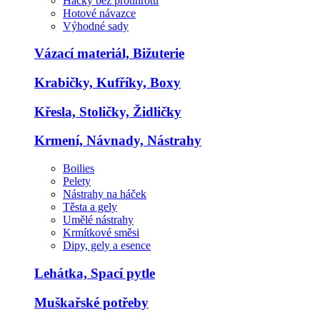
Háčky bez protihrotu
Hotové návazce
Výhodné sady
Vázací materiál, Bižuterie
Krabičky, Kufříky, Boxy
Křesla, Stoličky, Židličky
Krmení, Návnady, Nástrahy
Boilies
Pelety
Nástrahy na háček
Těsta a gely
Umělé nástrahy
Krmítkové směsi
Dipy, gely a esence
Lehátka, Spací pytle
Muškařské potřeby