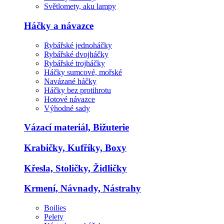
Světlomety, aku lampy
Háčky a návazce
Rybářské jednoháčky
Rybářské dvojháčky
Rybářské trojháčky
Háčky sumcové, mořské
Navázané háčky
Háčky bez protihrotu
Hotové návazce
Výhodné sady
Vázací materiál, Bižuterie
Krabičky, Kufříky, Boxy
Křesla, Stoličky, Židličky
Krmení, Návnady, Nástrahy
Boilies
Pelety