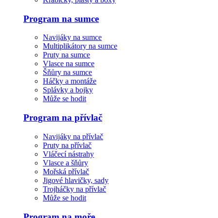
Program na sumce
Navijáky na sumce
Multiplikátory na sumce
Pruty na sumce
Vlasce na sumce
Šňůry na sumce
Háčky a montáže
Splávky a bojky
Může se hodit
Program na přívlač
Navijáky na přívlač
Pruty na přívlač
Vláčecí nástrahy
Vlasce a šňůry
Mořská přívlač
Jigové hlavičky, sady
Trojháčky na přívlač
Může se hodit
Program na moře