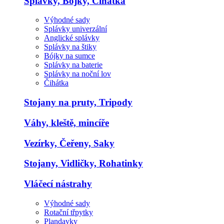
Splávky, Bojky, Čihátka
Výhodné sady
Splávky univerzální
Anglické splávky
Splávky na štiky
Bójky na sumce
Splávky na baterie
Splávky na noční lov
Čihátka
Stojany na pruty, Tripody
Váhy, kleště, mincíře
Vezírky, Čeřeny, Saky
Stojany, Vidličky, Rohatinky
Vláčecí nástrahy
Výhodné sady
Rotační třpytky
Plandavky