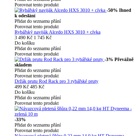
Porovnat tento produkt
-50%
Ihned
k odeslání
Přidat do seznamu přání
Porovnat tento produkt
Rybářský naviják Alcedo HXS 3010 + cívka
3 490 Kč
1 745 Kč
Do košíku
Přidat do seznamu přání
Porovnat tento produkt
-3%
Převážně
skladem
Přidat do seznamu přání
Porovnat tento produkt
Držák prutu Rod Rack pro 3 rybářské pruty
499 Kč
485 Kč
Do košíku
Přidat do seznamu přání
Porovnat tento produkt
-33%
Přidat do seznamu přání
Porovnat tento produkt
Návazcová pletená šňůra 0,22 mm 14,0 kg HT Dyneema -