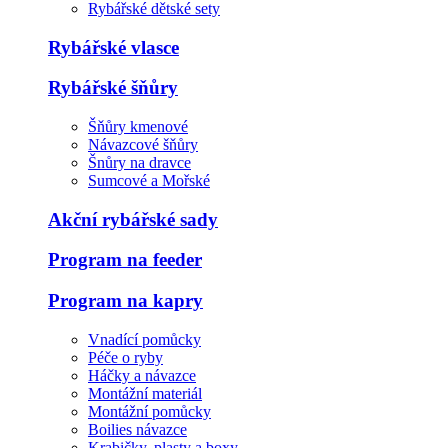
Rybářské dětské sety
Rybářské vlasce
Rybářské šňůry
Šňůry kmenové
Návazcové šňůry
Šnůry na dravce
Sumcové a Mořské
Akční rybářské sady
Program na feeder
Program na kapry
Vnadící pomůcky
Péče o ryby
Háčky a návazce
Montážní materiál
Montážní pomůcky
Boilies návazce
Krabičky, plasty a boxy