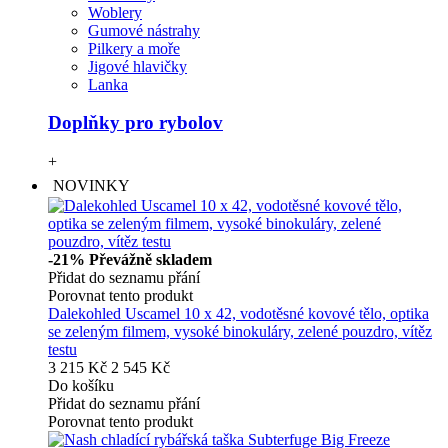
Woblery
Gumové nástrahy
Pilkery a moře
Jigové hlavičky
Lanka
Doplňky pro rybolov
+
NOVINKY
-21%
Převážně skladem
Přidat do seznamu přání
Porovnat tento produkt
Dalekohled Uscamel 10 x 42, vodotěsné kovové tělo, optika
se zeleným filmem, vysoké binokuláry, zelené pouzdro, vítěz
testu
3 215 Kč
2 545 Kč
Do košíku
Přidat do seznamu přání
Porovnat tento produkt