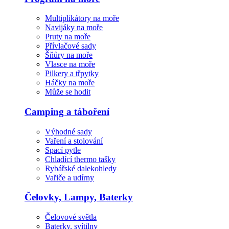
Multiplikátory na moře
Navijáky na moře
Pruty na moře
Přívlačové sady
Šňůry na moře
Vlasce na moře
Pilkery a třpytky
Háčky na moře
Může se hodit
Camping a táboření
Výhodné sady
Vaření a stolování
Spací pytle
Chladící thermo tašky
Rybářské dalekohledy
Vařiče a udírny
Čelovky, Lampy, Baterky
Čelovové světla
Baterky, svítilny