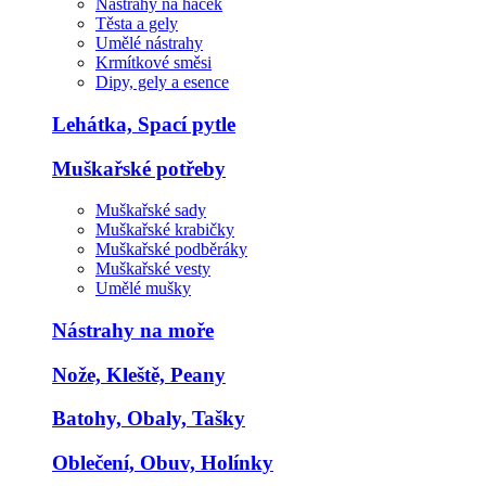
Nástrahy na háček
Těsta a gely
Umělé nástrahy
Krmítkové směsi
Dipy, gely a esence
Lehátka, Spací pytle
Muškařské potřeby
Muškařské sady
Muškařské krabičky
Muškařské podběráky
Muškařské vesty
Umělé mušky
Nástrahy na moře
Nože, Kleště, Peany
Batohy, Obaly, Tašky
Oblečení, Obuv, Holínky