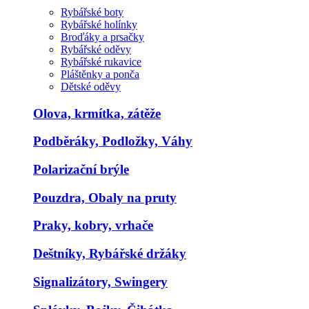
Rybářské boty
Rybářské holínky
Broďáky a prsačky
Rybářské oděvy
Rybářské rukavice
Pláštěnky a ponča
Dětské oděvy
Olova, krmítka, zátěže
Podběráky, Podložky, Váhy
Polarizační brýle
Pouzdra, Obaly na pruty
Praky, kobry, vrhače
Deštníky, Rybářské držáky
Signalizátory, Swingery