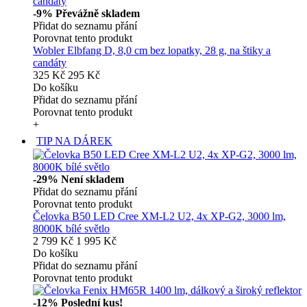
-9%
Převážně skladem
Přidat do seznamu přání
Porovnat tento produkt
Wobler Elbfang D, 8,0 cm bez lopatky, 28 g, na štiky a
candáty
325 Kč
295 Kč
Do košíku
Přidat do seznamu přání
Porovnat tento produkt
+
TIP NA DÁREK
-29%
Není skladem
Přidat do seznamu přání
Porovnat tento produkt
Čelovka B50 LED Cree XM-L2 U2, 4x XP-G2, 3000 lm,
8000K bílé světlo
2 799 Kč
1 995 Kč
Do košíku
Přidat do seznamu přání
Porovnat tento produkt
-12%
Poslední kus!