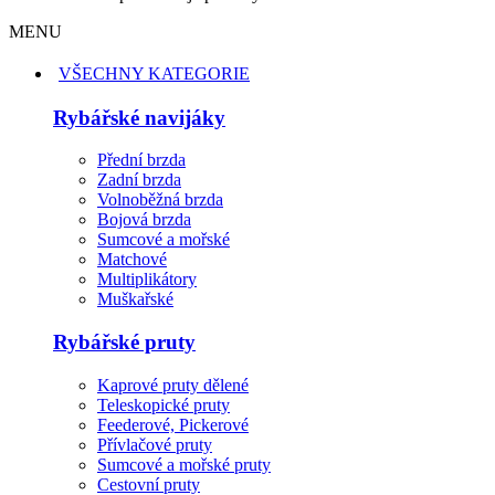
MENU
VŠECHNY KATEGORIE
Rybářské navijáky
Přední brzda
Zadní brzda
Volnoběžná brzda
Bojová brzda
Sumcové a mořské
Matchové
Multiplikátory
Muškařské
Rybářské pruty
Kaprové pruty dělené
Teleskopické pruty
Feederové, Pickerové
Přívlačové pruty
Sumcové a mořské pruty
Cestovní pruty