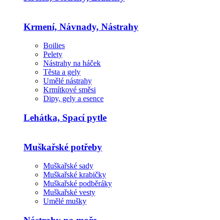
Krmení, Návnady, Nástrahy
Boilies
Pelety
Nástrahy na háček
Těsta a gely
Umělé nástrahy
Krmítkové směsi
Dipy, gely a esence
Lehátka, Spací pytle
Muškařské potřeby
Muškařské sady
Muškařské krabičky
Muškařské podběráky
Muškařské vesty
Umělé mušky