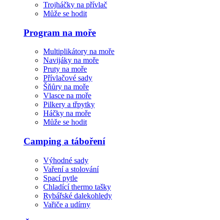
Trojháčky na přívlač
Může se hodit
Program na moře
Multiplikátory na moře
Navijáky na moře
Pruty na moře
Přívlačové sady
Šňůry na moře
Vlasce na moře
Pilkery a třpytky
Háčky na moře
Může se hodit
Camping a táboření
Výhodné sady
Vaření a stolování
Spací pytle
Chladící thermo tašky
Rybářské dalekohledy
Vařiče a udírny