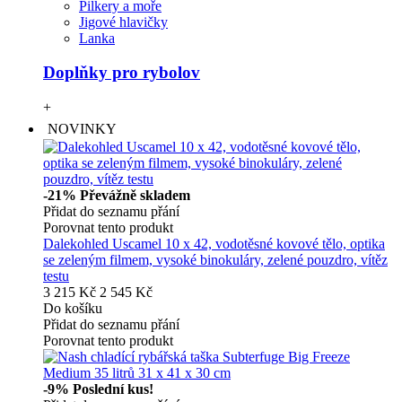
Pilkery a moře
Jigové hlavičky
Lanka
Doplňky pro rybolov
+
NOVINKY
-21%
Převážně skladem
Přidat do seznamu přání
Porovnat tento produkt
Dalekohled Uscamel 10 x 42, vodotěsné kovové tělo, optika
se zeleným filmem, vysoké binokuláry, zelené pouzdro, vítěz
testu
3 215 Kč
2 545 Kč
Do košíku
Přidat do seznamu přání
Porovnat tento produkt
-9%
Poslední kus!