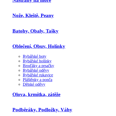
Nástrahy na moře
Nože, Kleště, Peany
Batohy, Obaly, Tašky
Oblečení, Obuv, Holínky
Rybářské boty
Rybářské holínky
Broďáky a prsačky
Rybářské oděvy
Rybářské rukavice
Pláštěnky a ponča
Dětské oděvy
Olova, krmítka, zátěže
Podběráky, Podložky, Váhy