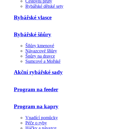
Cestovní pruty
Rybářské dětské sety
Rybářské vlasce
Rybářské šňůry
Šňůry kmenové
Návazcové šňůry
Šnůry na dravce
Sumcové a Mořské
Akční rybářské sady
Program na feeder
Program na kapry
Vnadící pomůcky
Péče o ryby
Háčky a návazce