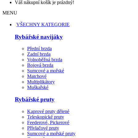
Váš nákupní košík je prázdný!
MENU
VŠECHNY KATEGORIE
Rybářské navijáky
Přední brzda
Zadní brzda
Volnoběžná brzda
Bojová brzda
Sumcové a mořské
Matchové
Multiplikátory
Muškařské
Rybářské pruty
Kaprové pruty dělené
Teleskopické pruty
Feederové, Pickerové
Přívlačové pruty
Sumcové a mořské pruty