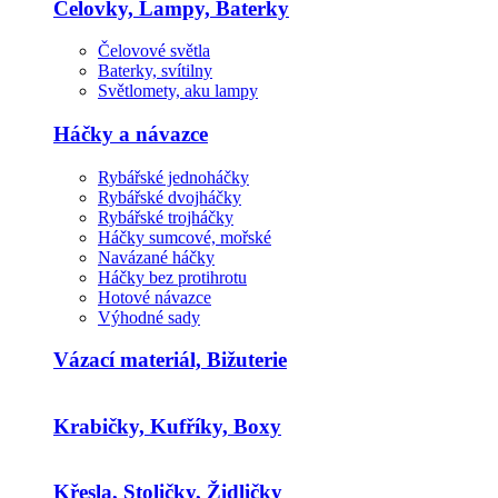
Čelovky, Lampy, Baterky
Čelovové světla
Baterky, svítilny
Světlomety, aku lampy
Háčky a návazce
Rybářské jednoháčky
Rybářské dvojháčky
Rybářské trojháčky
Háčky sumcové, mořské
Navázané háčky
Háčky bez protihrotu
Hotové návazce
Výhodné sady
Vázací materiál, Bižuterie
Krabičky, Kufříky, Boxy
Křesla, Stoličky, Židličky