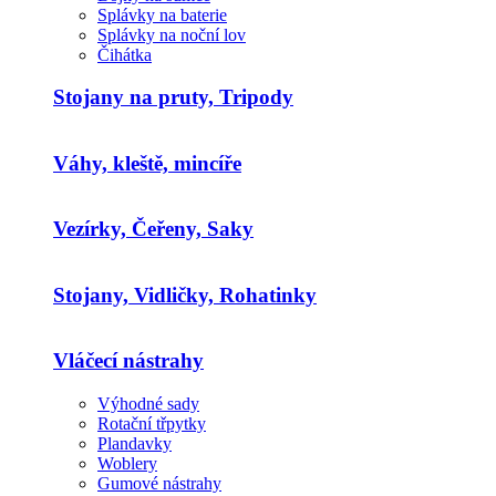
Splávky na baterie
Splávky na noční lov
Čihátka
Stojany na pruty, Tripody
Váhy, kleště, mincíře
Vezírky, Čeřeny, Saky
Stojany, Vidličky, Rohatinky
Vláčecí nástrahy
Výhodné sady
Rotační třpytky
Plandavky
Woblery
Gumové nástrahy