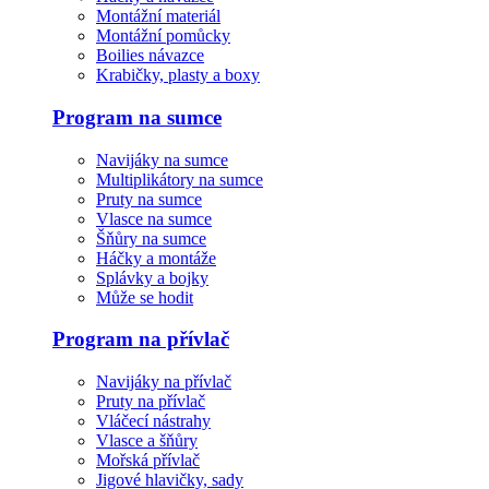
Montážní materiál
Montážní pomůcky
Boilies návazce
Krabičky, plasty a boxy
Program na sumce
Navijáky na sumce
Multiplikátory na sumce
Pruty na sumce
Vlasce na sumce
Šňůry na sumce
Háčky a montáže
Splávky a bojky
Může se hodit
Program na přívlač
Navijáky na přívlač
Pruty na přívlač
Vláčecí nástrahy
Vlasce a šňůry
Mořská přívlač
Jigové hlavičky, sady