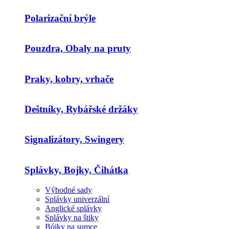
Polarizační brýle
Pouzdra, Obaly na pruty
Praky, kobry, vrhače
Deštníky, Rybářské držáky
Signalizátory, Swingery
Splávky, Bojky, Čihátka
Výhodné sady
Splávky univerzální
Anglické splávky
Splávky na štiky
Bójky na sumce