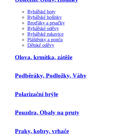
Rybářské boty
Rybářské holínky
Broďáky a prsačky
Rybářské oděvy
Rybářské rukavice
Pláštěnky a ponča
Dětské oděvy
Olova, krmítka, zátěže
Podběráky, Podložky, Váhy
Polarizační brýle
Pouzdra, Obaly na pruty
Praky, kobry, vrhače