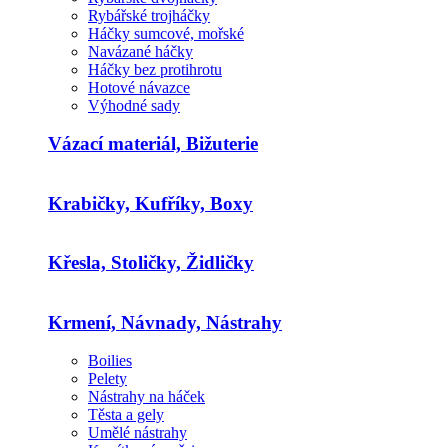
Rybářské trojháčky
Háčky sumcové, mořské
Navázané háčky
Háčky bez protihrotu
Hotové návazce
Výhodné sady
Vázací materiál, Bižuterie
Krabičky, Kufříky, Boxy
Křesla, Stoličky, Židličky
Krmení, Návnady, Nástrahy
Boilies
Pelety
Nástrahy na háček
Těsta a gely
Umělé nástrahy