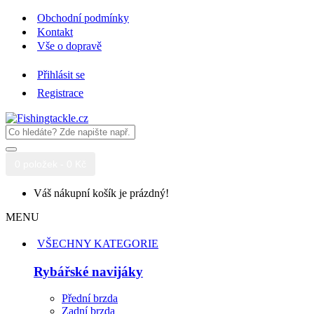
Obchodní podmínky
Kontakt
Vše o dopravě
Přihlásit se
Registrace
0 položek - 0 Kč
Váš nákupní košík je prázdný!
MENU
VŠECHNY KATEGORIE
Rybářské navijáky
Přední brzda
Zadní brzda