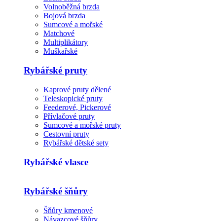
Volnoběžná brzda
Bojová brzda
Sumcové a mořské
Matchové
Multiplikátory
Muškařské
Rybářské pruty
Kaprové pruty dělené
Teleskopické pruty
Feederové, Pickerové
Přívlačové pruty
Sumcové a mořské pruty
Cestovní pruty
Rybářské dětské sety
Rybářské vlasce
Rybářské šňůry
Šňůry kmenové
Návazcové šňůry