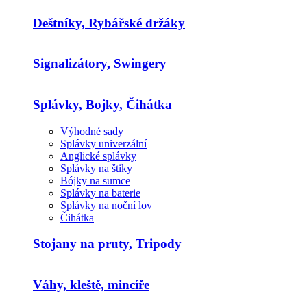
Deštníky, Rybářské držáky
Signalizátory, Swingery
Splávky, Bojky, Čihátka
Výhodné sady
Splávky univerzální
Anglické splávky
Splávky na štiky
Bójky na sumce
Splávky na baterie
Splávky na noční lov
Čihátka
Stojany na pruty, Tripody
Váhy, kleště, mincíře