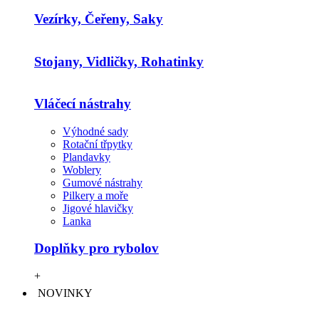
Vezírky, Čeřeny, Saky
Stojany, Vidličky, Rohatinky
Vláčecí nástrahy
Výhodné sady
Rotační třpytky
Plandavky
Woblery
Gumové nástrahy
Pilkery a moře
Jigové hlavičky
Lanka
Doplňky pro rybolov
+
NOVINKY