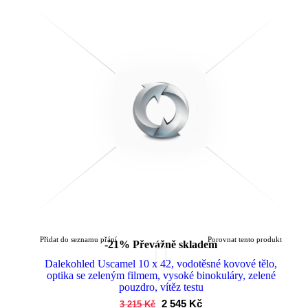
Přidat do seznamu přání
Porovnat tento produkt
-21%
Převážně skladem
Dalekohled Uscamel 10 x 42, vodotěsné kovové tělo,
optika se zeleným filmem, vysoké binokuláry, zelené
pouzdro, vítěz testu
2 545 Kč
3 215 Kč