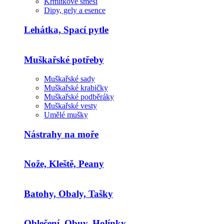
Krmítkové směsi
Dipy, gely a esence
Lehátka, Spací pytle
Muškařské potřeby
Muškařské sady
Muškařské krabičky
Muškařské podběráky
Muškařské vesty
Umělé mušky
Nástrahy na moře
Nože, Kleště, Peany
Batohy, Obaly, Tašky
Oblečení, Obuv, Holínky