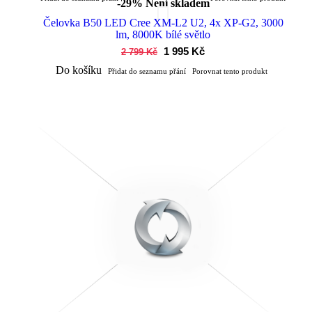
-29%
Není skladem
Čelovka B50 LED Cree XM-L2 U2, 4x XP-G2, 3000
lm, 8000K bílé světlo
1 995 Kč
2 799 Kč
Do košíku
Přidat do seznamu přání
Porovnat tento produkt