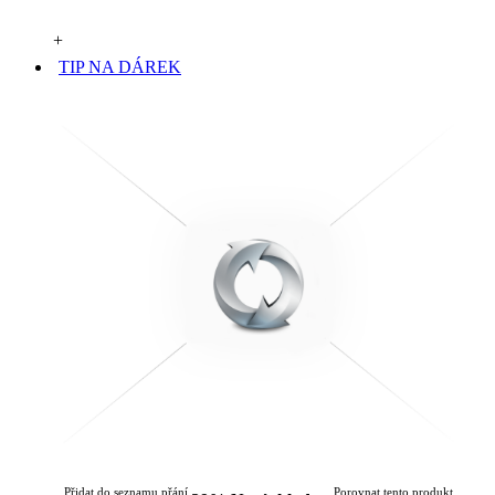
+
TIP NA DÁREK
Přidat do seznamu přání
Porovnat tento produkt