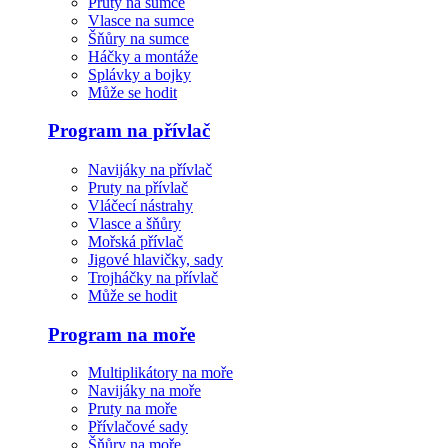
Pruty na sumce
Vlasce na sumce
Šňůry na sumce
Háčky a montáže
Splávky a bojky
Může se hodit
Program na přívlač
Navijáky na přívlač
Pruty na přívlač
Vláčecí nástrahy
Vlasce a šňůry
Mořská přívlač
Jigové hlavičky, sady
Trojháčky na přívlač
Může se hodit
Program na moře
Multiplikátory na moře
Navijáky na moře
Pruty na moře
Přívlačové sady
Šňůry na moře