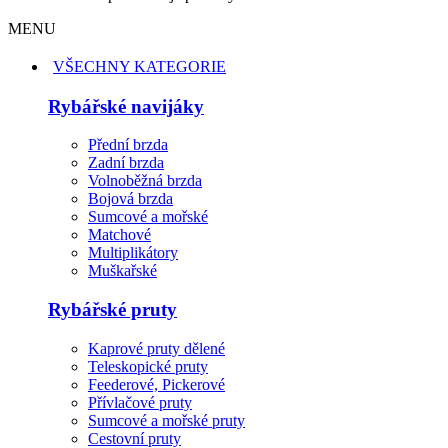
MENU
VŠECHNY KATEGORIE
Rybářské navijáky
Přední brzda
Zadní brzda
Volnoběžná brzda
Bojová brzda
Sumcové a mořské
Matchové
Multiplikátory
Muškařské
Rybářské pruty
Kaprové pruty dělené
Teleskopické pruty
Feederové, Pickerové
Přívlačové pruty
Sumcové a mořské pruty
Cestovní pruty