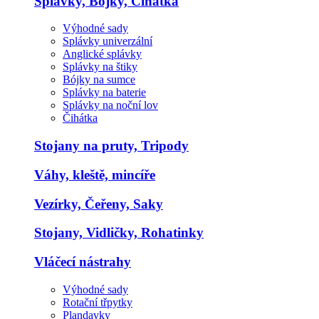
Splávky, Bojky, Čihátka
Výhodné sady
Splávky univerzální
Anglické splávky
Splávky na štiky
Bójky na sumce
Splávky na baterie
Splávky na noční lov
Čihátka
Stojany na pruty, Tripody
Váhy, kleště, mincíře
Vezírky, Čeřeny, Saky
Stojany, Vidličky, Rohatinky
Vláčecí nástrahy
Výhodné sady
Rotační třpytky
Plandavky