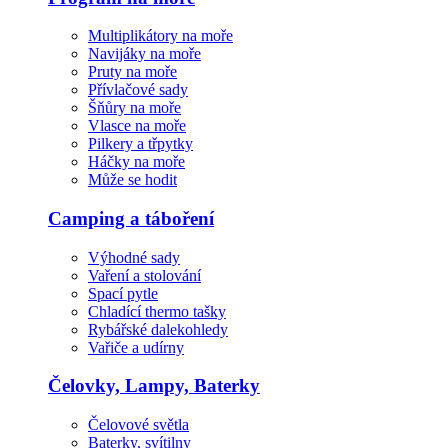
Multiplikátory na moře
Navijáky na moře
Pruty na moře
Přívlačové sady
Šňůry na moře
Vlasce na moře
Pilkery a třpytky
Háčky na moře
Může se hodit
Camping a táboření
Výhodné sady
Vaření a stolování
Spací pytle
Chladící thermo tašky
Rybářské dalekohledy
Vařiče a udírny
Čelovky, Lampy, Baterky
Čelovové světla
Baterky, svítilny