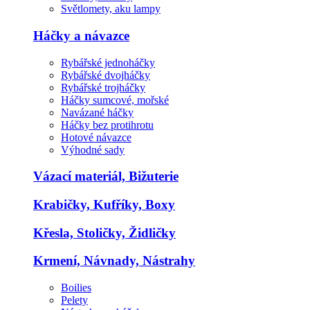
Světlomety, aku lampy
Háčky a návazce
Rybářské jednoháčky
Rybářské dvojháčky
Rybářské trojháčky
Háčky sumcové, mořské
Navázané háčky
Háčky bez protihrotu
Hotové návazce
Výhodné sady
Vázací materiál, Bižuterie
Krabičky, Kufříky, Boxy
Křesla, Stoličky, Židličky
Krmení, Návnady, Nástrahy
Boilies
Pelety