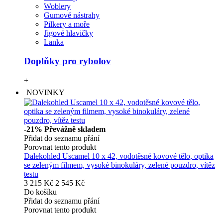
Woblery
Gumové nástrahy
Pilkery a moře
Jigové hlavičky
Lanka
Doplňky pro rybolov
+
NOVINKY
-21%
Převážně skladem
Přidat do seznamu přání
Porovnat tento produkt
Dalekohled Uscamel 10 x 42, vodotěsné kovové tělo, optika
se zeleným filmem, vysoké binokuláry, zelené pouzdro, vítěz
testu
3 215 Kč
2 545 Kč
Do košíku
Přidat do seznamu přání
Porovnat tento produkt