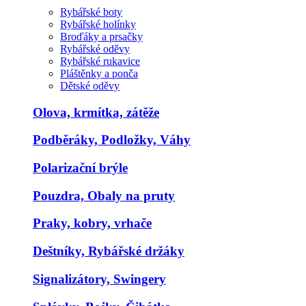
Rybářské boty
Rybářské holínky
Broďáky a prsačky
Rybářské oděvy
Rybářské rukavice
Pláštěnky a ponča
Dětské oděvy
Olova, krmítka, zátěže
Podběráky, Podložky, Váhy
Polarizační brýle
Pouzdra, Obaly na pruty
Praky, kobry, vrhače
Deštníky, Rybářské držáky
Signalizátory, Swingery