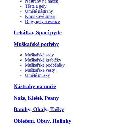
Nástrahy na háček
Těsta a gely
Umělé nástrahy
Krmítkové směsi
Dipy, gely a esence
Lehátka, Spací pytle
Muškařské potřeby
Muškařské sady
Muškařské krabičky
Muškařské podběráky
Muškařské vesty
Umělé mušky
Nástrahy na moře
Nože, Kleště, Peany
Batohy, Obaly, Tašky
Oblečení, Obuv, Holínky