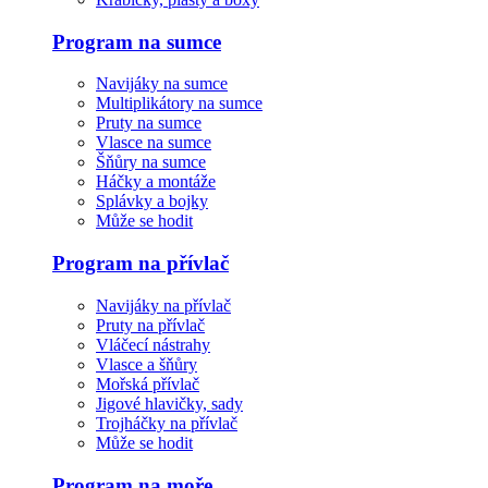
Program na sumce
Navijáky na sumce
Multiplikátory na sumce
Pruty na sumce
Vlasce na sumce
Šňůry na sumce
Háčky a montáže
Splávky a bojky
Může se hodit
Program na přívlač
Navijáky na přívlač
Pruty na přívlač
Vláčecí nástrahy
Vlasce a šňůry
Mořská přívlač
Jigové hlavičky, sady
Trojháčky na přívlač
Může se hodit
Program na moře