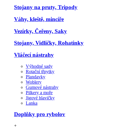
Stojany na pruty, Tripody
Váhy, kleště, mincíře
Vezírky, Čeřeny, Saky
Stojany, Vidličky, Rohatinky
Vláčecí nástrahy
Výhodné sady
Rotační třpytky
Plandavky
Woblery
Gumové nástrahy
Pilkery a moře
Jigové hlavičky
Lanka
Doplňky pro rybolov
+