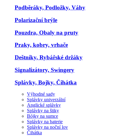
Podběráky, Podložky, Váhy
Polarizační brýle
Pouzdra, Obaly na pruty
Praky, kobry, vrhače
Deštníky, Rybářské držáky
Signalizátory, Swingery
Splávky, Bojky, Čihátka
Výhodné sady
Splávky univerzální
Anglické splávky
Splávky na štiky
Bójky na sumce
Splávky na baterie
Splávky na noční lov
Čihátka