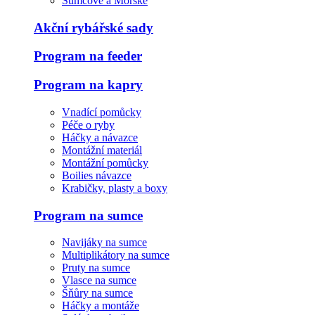
Sumcové a Mořské
Akční rybářské sady
Program na feeder
Program na kapry
Vnadící pomůcky
Péče o ryby
Háčky a návazce
Montážní materiál
Montážní pomůcky
Boilies návazce
Krabičky, plasty a boxy
Program na sumce
Navijáky na sumce
Multiplikátory na sumce
Pruty na sumce
Vlasce na sumce
Šňůry na sumce
Háčky a montáže