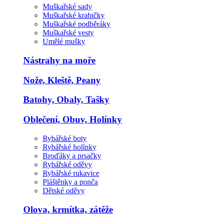
Muškařské sady
Muškařské krabičky
Muškařské podběráky
Muškařské vesty
Umělé mušky
Nástrahy na moře
Nože, Kleště, Peany
Batohy, Obaly, Tašky
Oblečení, Obuv, Holínky
Rybářské boty
Rybářské holínky
Broďáky a prsačky
Rybářské oděvy
Rybářské rukavice
Pláštěnky a ponča
Dětské oděvy
Olova, krmítka, zátěže