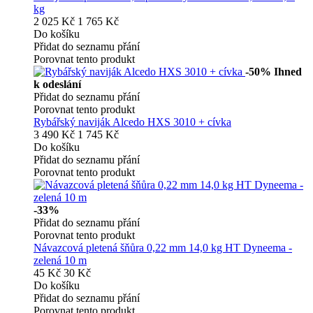
kg
2 025 Kč
1 765 Kč
Do košíku
Přidat do seznamu přání
Porovnat tento produkt
-50%
Ihned
k odeslání
Přidat do seznamu přání
Porovnat tento produkt
Rybářský naviják Alcedo HXS 3010 + cívka
3 490 Kč
1 745 Kč
Do košíku
Přidat do seznamu přání
Porovnat tento produkt
-33%
Přidat do seznamu přání
Porovnat tento produkt
Návazcová pletená šňůra 0,22 mm 14,0 kg HT Dyneema -
zelená 10 m
45 Kč
30 Kč
Do košíku
Přidat do seznamu přání
Porovnat tento produkt