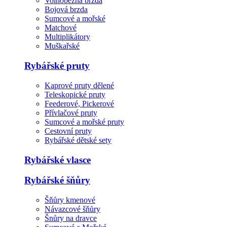
Volnoběžná brzda
Bojová brzda
Sumcové a mořské
Matchové
Multiplikátory
Muškařské
Rybářské pruty
Kaprové pruty dělené
Teleskopické pruty
Feederové, Pickerové
Přívlačové pruty
Sumcové a mořské pruty
Cestovní pruty
Rybářské dětské sety
Rybářské vlasce
Rybářské šňůry
Šňůry kmenové
Návazcové šňůry
Šnůry na dravce