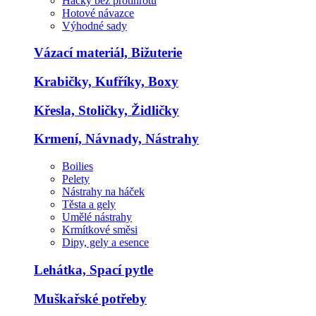
Háčky bez protihrotu
Hotové návazce
Výhodné sady
Vázací materiál, Bižuterie
Krabičky, Kufříky, Boxy
Křesla, Stoličky, Židličky
Krmení, Návnady, Nástrahy
Boilies
Pelety
Nástrahy na háček
Těsta a gely
Umělé nástrahy
Krmítkové směsi
Dipy, gely a esence
Lehátka, Spací pytle
Muškařské potřeby