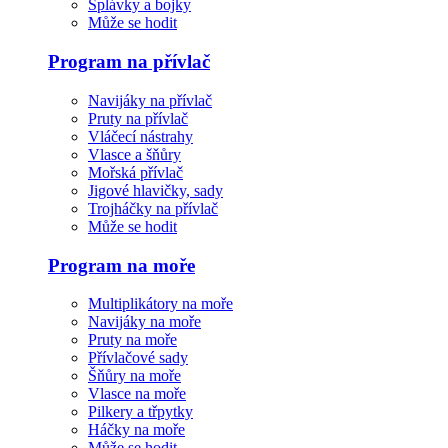
Splávky a bojky
Může se hodit
Program na přívlač
Navijáky na přívlač
Pruty na přívlač
Vláčecí nástrahy
Vlasce a šňůry
Mořská přívlač
Jigové hlavičky, sady
Trojháčky na přívlač
Může se hodit
Program na moře
Multiplikátory na moře
Navijáky na moře
Pruty na moře
Přívlačové sady
Šňůry na moře
Vlasce na moře
Pilkery a třpytky
Háčky na moře
Může se hodit