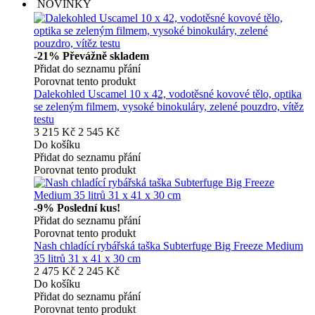
NOVINKY
-21%
Převážně skladem
Přidat do seznamu přání
Porovnat tento produkt
Dalekohled Uscamel 10 x 42, vodotěsné kovové tělo, optika
se zeleným filmem, vysoké binokuláry, zelené pouzdro, vítěz
testu
3 215 Kč
2 545 Kč
Do košíku
Přidat do seznamu přání
Porovnat tento produkt
-9%
Poslední kus!
Přidat do seznamu přání
Porovnat tento produkt
Nash chladící rybářská taška Subterfuge Big Freeze Medium
35 litrů 31 x 41 x 30 cm
2 475 Kč
2 245 Kč
Do košíku
Přidat do seznamu přání
Porovnat tento produkt