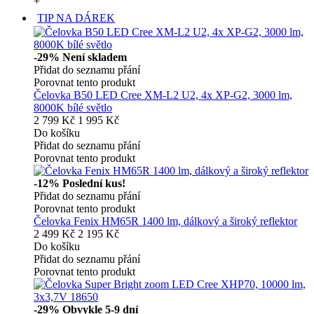
+
TIP NA DÁREK
-29%
Není skladem
Přidat do seznamu přání
Porovnat tento produkt
Čelovka B50 LED Cree XM-L2 U2, 4x XP-G2, 3000 lm,
8000K bílé světlo
2 799 Kč
1 995 Kč
Do košíku
Přidat do seznamu přání
Porovnat tento produkt
-12%
Poslední kus!
Přidat do seznamu přání
Porovnat tento produkt
Čelovka Fenix HM65R 1400 lm, dálkový a široký reflektor
2 499 Kč
2 195 Kč
Do košíku
Přidat do seznamu přání
Porovnat tento produkt
-29%
Obvykle 5-9 dní