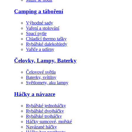
Camping a táboření
Výhodné sady
Vaření a stolování
Spací pytle
Chladící thermo tašky
Rybářské dalekohledy
Vařiče a udírny
Čelovky, Lampy, Baterky
Čelovové světla
Baterky, svítilny
Světlomety, aku lampy
Háčky a návazce
Rybářské jednoháčky
Rybářské dvojháčky
Rybářské trojháčky
Háčky sumcové, mořské
Navázané háčky