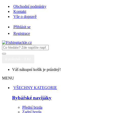
Obchodní podmínky
Kontakt
Vše o dopravě
Přihlásit se
Registrace
0 položek - 0 Kč
Váš nákupní košík je prázdný!
MENU
VŠECHNY KATEGORIE
Rybářské navijáky
Přední brzda
Zadní brzda