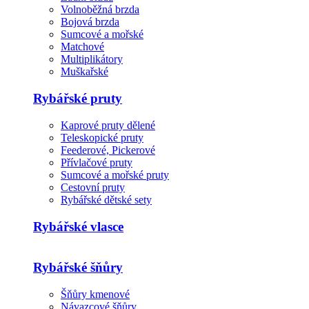
Volnoběžná brzda
Bojová brzda
Sumcové a mořské
Matchové
Multiplikátory
Muškařské
Rybářské pruty
Kaprové pruty dělené
Teleskopické pruty
Feederové, Pickerové
Přívlačové pruty
Sumcové a mořské pruty
Cestovní pruty
Rybářské dětské sety
Rybářské vlasce
Rybářské šňůry
Šňůry kmenové
Návazcové šňůry