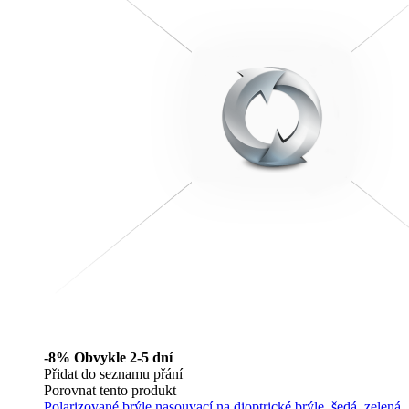
-8%
Obvykle 2-5 dní
Přidat do seznamu přání
Porovnat tento produkt
Polarizované brýle nasouvací na dioptrické brýle, šedá, zelená