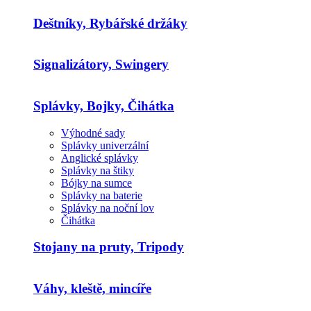
Deštníky, Rybářské držáky
Signalizátory, Swingery
Splávky, Bojky, Čihátka
Výhodné sady
Splávky univerzální
Anglické splávky
Splávky na štiky
Bójky na sumce
Splávky na baterie
Splávky na noční lov
Čihátka
Stojany na pruty, Tripody
Váhy, kleště, mincíře