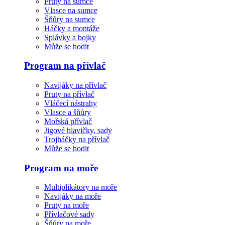
Pruty na sumce
Vlasce na sumce
Šňůry na sumce
Háčky a montáže
Splávky a bojky
Může se hodit
Program na přívlač
Navijáky na přívlač
Pruty na přívlač
Vláčecí nástrahy
Vlasce a šňůry
Mořská přívlač
Jigové hlavičky, sady
Trojháčky na přívlač
Může se hodit
Program na moře
Multiplikátory na moře
Navijáky na moře
Pruty na moře
Přívlačové sady
Šňůry na moře