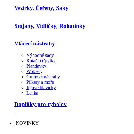
Vezírky, Čeřeny, Saky
Stojany, Vidličky, Rohatinky
Vláčecí nástrahy
Výhodné sady
Rotační třpytky
Plandavky
Woblery
Gumové nástrahy
Pilkery a moře
Jigové hlavičky
Lanka
Doplňky pro rybolov
+
NOVINKY