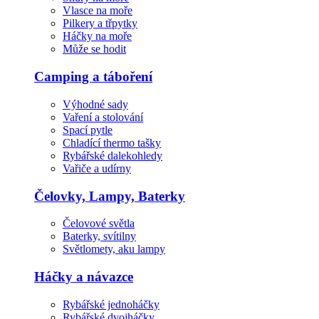
Vlasce na moře
Pilkery a třpytky
Háčky na moře
Může se hodit
Camping a táboření
Výhodné sady
Vaření a stolování
Spací pytle
Chladící thermo tašky
Rybářské dalekohledy
Vařiče a udírny
Čelovky, Lampy, Baterky
Čelovové světla
Baterky, svítilny
Světlomety, aku lampy
Háčky a návazce
Rybářské jednoháčky
Rybářské dvojháčky