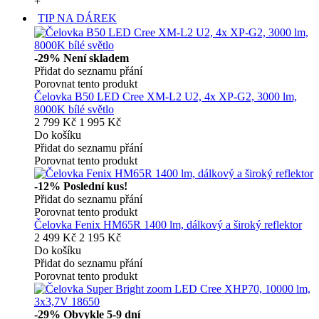
+
TIP NA DÁREK
-29%
Není skladem
Přidat do seznamu přání
Porovnat tento produkt
Čelovka B50 LED Cree XM-L2 U2, 4x XP-G2, 3000 lm,
8000K bílé světlo
2 799 Kč
1 995 Kč
Do košíku
Přidat do seznamu přání
Porovnat tento produkt
-12%
Poslední kus!
Přidat do seznamu přání
Porovnat tento produkt
Čelovka Fenix HM65R 1400 lm, dálkový a široký reflektor
2 499 Kč
2 195 Kč
Do košíku
Přidat do seznamu přání
Porovnat tento produkt
-29%
Obvykle 5-9 dní