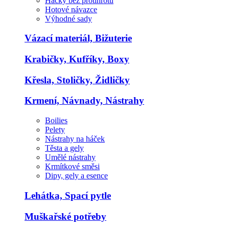
Háčky bez protihrotu
Hotové návazce
Výhodné sady
Vázací materiál, Bižuterie
Krabičky, Kufříky, Boxy
Křesla, Stoličky, Židličky
Krmení, Návnady, Nástrahy
Boilies
Pelety
Nástrahy na háček
Těsta a gely
Umělé nástrahy
Krmítkové směsi
Dipy, gely a esence
Lehátka, Spací pytle
Muškařské potřeby