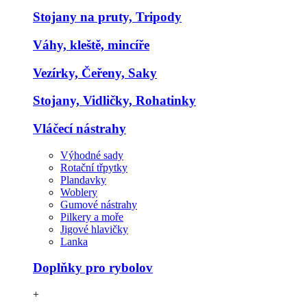
Stojany na pruty, Tripody
Váhy, kleště, mincíře
Vezírky, Čeřeny, Saky
Stojany, Vidličky, Rohatinky
Vláčecí nástrahy
Výhodné sady
Rotační třpytky
Plandavky
Woblery
Gumové nástrahy
Pilkery a moře
Jigové hlavičky
Lanka
Doplňky pro rybolov
+