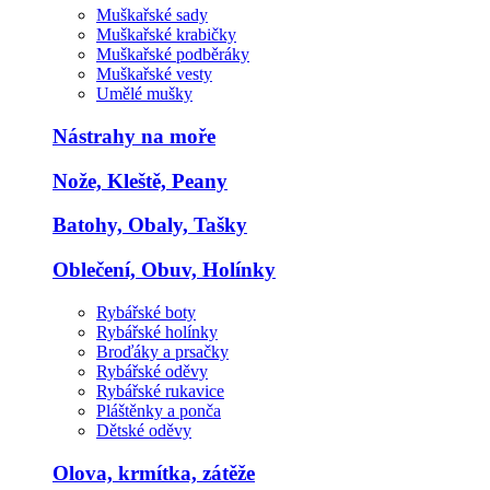
Muškařské sady
Muškařské krabičky
Muškařské podběráky
Muškařské vesty
Umělé mušky
Nástrahy na moře
Nože, Kleště, Peany
Batohy, Obaly, Tašky
Oblečení, Obuv, Holínky
Rybářské boty
Rybářské holínky
Broďáky a prsačky
Rybářské oděvy
Rybářské rukavice
Pláštěnky a ponča
Dětské oděvy
Olova, krmítka, zátěže