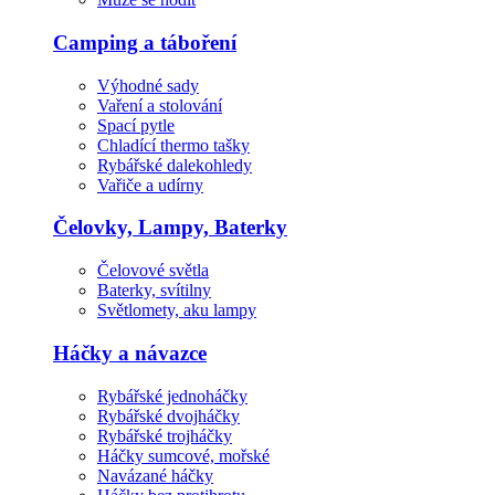
Camping a táboření
Výhodné sady
Vaření a stolování
Spací pytle
Chladící thermo tašky
Rybářské dalekohledy
Vařiče a udírny
Čelovky, Lampy, Baterky
Čelovové světla
Baterky, svítilny
Světlomety, aku lampy
Háčky a návazce
Rybářské jednoháčky
Rybářské dvojháčky
Rybářské trojháčky
Háčky sumcové, mořské
Navázané háčky