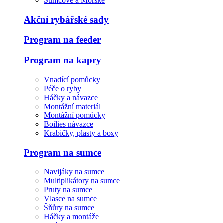
Sumcové a Mořské
Akční rybářské sady
Program na feeder
Program na kapry
Vnadící pomůcky
Péče o ryby
Háčky a návazce
Montážní materiál
Montážní pomůcky
Boilies návazce
Krabičky, plasty a boxy
Program na sumce
Navijáky na sumce
Multiplikátory na sumce
Pruty na sumce
Vlasce na sumce
Šňůry na sumce
Háčky a montáže