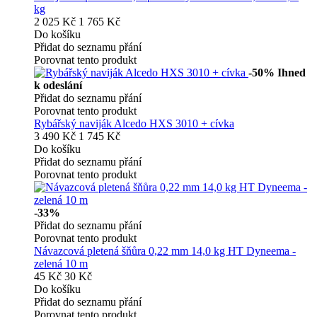
kg
2 025 Kč
1 765 Kč
Do košíku
Přidat do seznamu přání
Porovnat tento produkt
-50%
Ihned
k odeslání
Přidat do seznamu přání
Porovnat tento produkt
Rybářský naviják Alcedo HXS 3010 + cívka
3 490 Kč
1 745 Kč
Do košíku
Přidat do seznamu přání
Porovnat tento produkt
-33%
Přidat do seznamu přání
Porovnat tento produkt
Návazcová pletená šňůra 0,22 mm 14,0 kg HT Dyneema -
zelená 10 m
45 Kč
30 Kč
Do košíku
Přidat do seznamu přání
Porovnat tento produkt