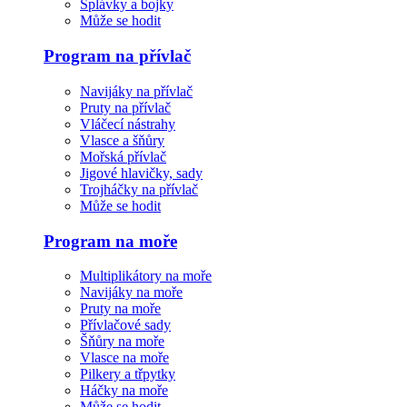
Splávky a bojky
Může se hodit
Program na přívlač
Navijáky na přívlač
Pruty na přívlač
Vláčecí nástrahy
Vlasce a šňůry
Mořská přívlač
Jigové hlavičky, sady
Trojháčky na přívlač
Může se hodit
Program na moře
Multiplikátory na moře
Navijáky na moře
Pruty na moře
Přívlačové sady
Šňůry na moře
Vlasce na moře
Pilkery a třpytky
Háčky na moře
Může se hodit