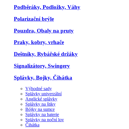
Podběráky, Podložky, Váhy
Polarizační brýle
Pouzdra, Obaly na pruty
Praky, kobry, vrhače
Deštníky, Rybářské držáky
Signalizátory, Swingery
Splávky, Bojky, Čihátka
Výhodné sady
Splávky univerzální
Anglické splávky
Splávky na štiky
Bójky na sumce
Splávky na baterie
Splávky na noční lov
Čihátka