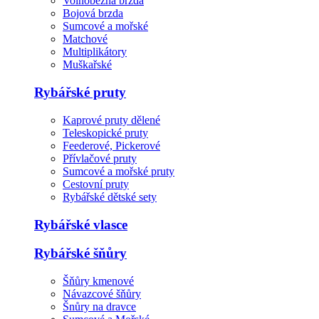
Volnoběžná brzda
Bojová brzda
Sumcové a mořské
Matchové
Multiplikátory
Muškařské
Rybářské pruty
Kaprové pruty dělené
Teleskopické pruty
Feederové, Pickerové
Přívlačové pruty
Sumcové a mořské pruty
Cestovní pruty
Rybářské dětské sety
Rybářské vlasce
Rybářské šňůry
Šňůry kmenové
Návazcové šňůry
Šnůry na dravce