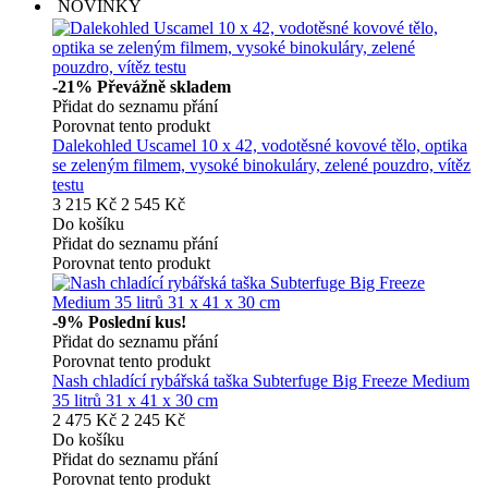
NOVINKY
-21%
Převážně skladem
Přidat do seznamu přání
Porovnat tento produkt
Dalekohled Uscamel 10 x 42, vodotěsné kovové tělo, optika
se zeleným filmem, vysoké binokuláry, zelené pouzdro, vítěz
testu
3 215 Kč
2 545 Kč
Do košíku
Přidat do seznamu přání
Porovnat tento produkt
-9%
Poslední kus!
Přidat do seznamu přání
Porovnat tento produkt
Nash chladící rybářská taška Subterfuge Big Freeze Medium
35 litrů 31 x 41 x 30 cm
2 475 Kč
2 245 Kč
Do košíku
Přidat do seznamu přání
Porovnat tento produkt