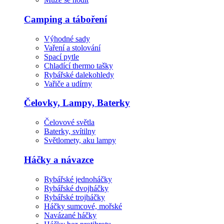
Camping a táboření
Výhodné sady
Vaření a stolování
Spací pytle
Chladící thermo tašky
Rybářské dalekohledy
Vařiče a udírny
Čelovky, Lampy, Baterky
Čelovové světla
Baterky, svítilny
Světlomety, aku lampy
Háčky a návazce
Rybářské jednoháčky
Rybářské dvojháčky
Rybářské trojháčky
Háčky sumcové, mořské
Navázané háčky