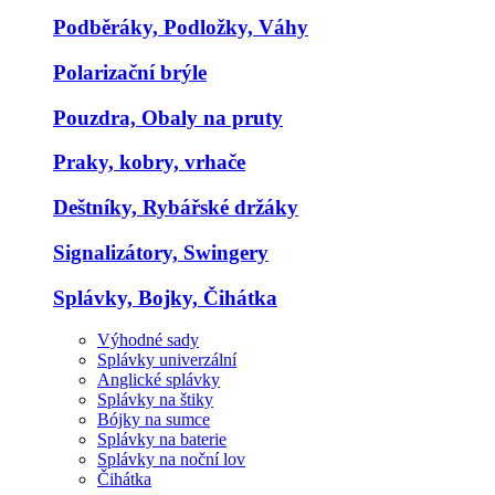
Podběráky, Podložky, Váhy
Polarizační brýle
Pouzdra, Obaly na pruty
Praky, kobry, vrhače
Deštníky, Rybářské držáky
Signalizátory, Swingery
Splávky, Bojky, Čihátka
Výhodné sady
Splávky univerzální
Anglické splávky
Splávky na štiky
Bójky na sumce
Splávky na baterie
Splávky na noční lov
Čihátka