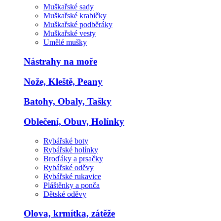
Muškařské sady
Muškařské krabičky
Muškařské podběráky
Muškařské vesty
Umělé mušky
Nástrahy na moře
Nože, Kleště, Peany
Batohy, Obaly, Tašky
Oblečení, Obuv, Holínky
Rybářské boty
Rybářské holínky
Broďáky a prsačky
Rybářské oděvy
Rybářské rukavice
Pláštěnky a ponča
Dětské oděvy
Olova, krmítka, zátěže