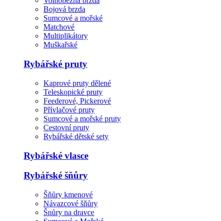
Volnoběžná brzda
Bojová brzda
Sumcové a mořské
Matchové
Multiplikátory
Muškařské
Rybářské pruty
Kaprové pruty dělené
Teleskopické pruty
Feederové, Pickerové
Přívlačové pruty
Sumcové a mořské pruty
Cestovní pruty
Rybářské dětské sety
Rybářské vlasce
Rybářské šňůry
Šňůry kmenové
Návazcové šňůry
Šnůry na dravce