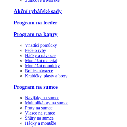
Sumcové a Mořské
Akční rybářské sady
Program na feeder
Program na kapry
Vnadící pomůcky
Péče o ryby
Háčky a návazce
Montážní materiál
Montážní pomůcky
Boilies návazce
Krabičky, plasty a boxy
Program na sumce
Navijáky na sumce
Multiplikátory na sumce
Pruty na sumce
Vlasce na sumce
Šňůry na sumce
Háčky a montáže