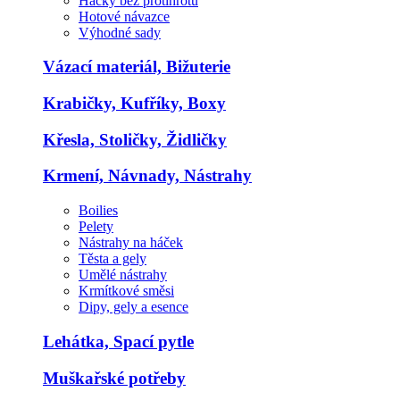
Háčky bez protihrotu
Hotové návazce
Výhodné sady
Vázací materiál, Bižuterie
Krabičky, Kufříky, Boxy
Křesla, Stoličky, Židličky
Krmení, Návnady, Nástrahy
Boilies
Pelety
Nástrahy na háček
Těsta a gely
Umělé nástrahy
Krmítkové směsi
Dipy, gely a esence
Lehátka, Spací pytle
Muškařské potřeby