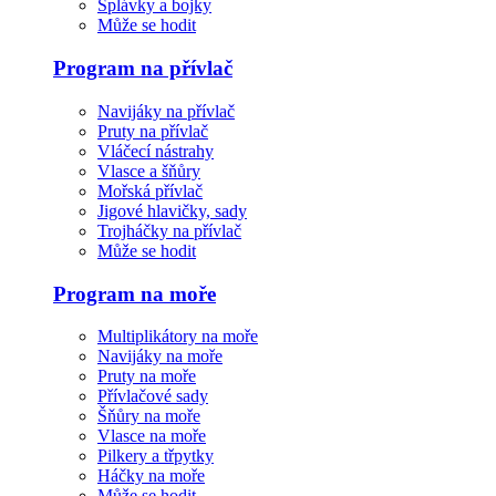
Splávky a bojky
Může se hodit
Program na přívlač
Navijáky na přívlač
Pruty na přívlač
Vláčecí nástrahy
Vlasce a šňůry
Mořská přívlač
Jigové hlavičky, sady
Trojháčky na přívlač
Může se hodit
Program na moře
Multiplikátory na moře
Navijáky na moře
Pruty na moře
Přívlačové sady
Šňůry na moře
Vlasce na moře
Pilkery a třpytky
Háčky na moře
Může se hodit