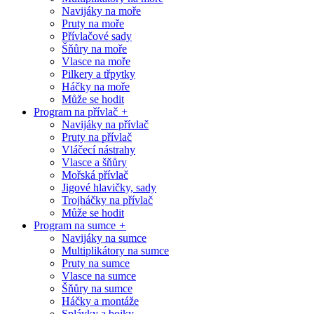
Navijáky na moře
Pruty na moře
Přívlačové sady
Šňůry na moře
Vlasce na moře
Pilkery a třpytky
Háčky na moře
Může se hodit
Program na přívlač
+
Navijáky na přívlač
Pruty na přívlač
Vláčecí nástrahy
Vlasce a šňůry
Mořská přívlač
Jigové hlavičky, sady
Trojháčky na přívlač
Může se hodit
Program na sumce
+
Navijáky na sumce
Multiplikátory na sumce
Pruty na sumce
Vlasce na sumce
Šňůry na sumce
Háčky a montáže
Splávky a bojky