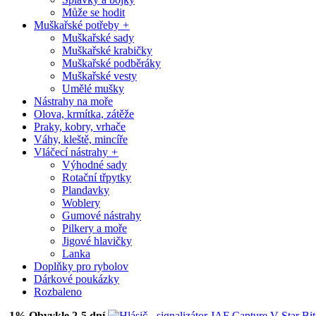
Může se hodit
Muškařské potřeby
+
Muškařské sady
Muškařské krabičky
Muškařské podběráky
Muškařské vesty
Umělé mušky
Nástrahy na moře
Olova, krmítka, zátěže
Praky, kobry, vrhače
Váhy, kleště, mincíře
Vláčecí nástrahy
+
Výhodné sady
Rotační třpytky
Plandavky
Woblery
Gumové nástrahy
Pilkery a moře
Jigové hlavičky
Lanka
Doplňky pro rybolov
Dárkové poukázky
Rozbaleno
-1%
Obvykle 2-5 dní