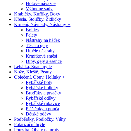
Hotové návazce
Výhodné sady
Krabičky, Kufříky, Boxy
Křesla, Stoličky, Židličky
Krmení, Návnady, Nástrahy
+
Boilies
Pelety
Nástrahy na háček
Těsta a gely
Umělé nástrahy
Krmítkové směsi
Dipy, gely a esence
Lehátka, Spací pytle
Nože, Kleště, Peany
Oblečení, Obuv, Holínky
+
Rybářské boty
Rybářské holínky
Broďáky a prsačky
Rybářské oděvy
Rybářské rukavice
Pláštěnky a ponča
Dětské oděvy
Podběráky, Podložky, Váhy
Polarizační brýle
Pouzdra, Obaly na pruty