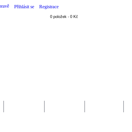
pravě
Přihlásit se
Registrace
0 položek - 0 Kč
TIP NA DÁREK
TOP NABÍDKA
EXKLUZIVNĚ