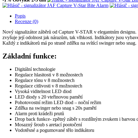
Popis
Recenze (0)
Nový signalizátor záběrů od Capture V-STAR v elegantním designu. P
zvyšuje její odolnost jak nárazům, tak vlhkosti. Indikátory jsou vybave
Každý z indikátorů má po straně zdířku na svítící swinger nebo snag.
Základní funkce:
Digitální technologie
Regulace hlasitosti v 8 možnostech
Regulace tónu v 8 možnostech
Regulace citlivosti v 8 možnostech
Vysoká viditelnost LED diod
LED diody s 20 vteřinovou pamětí
Pohotovostní režim LED diod – noční režim
Zdířka na swinger nebo snag s 20s pamětí
Alarm proti krádeži prutů
Drop back funkce- zpětný záběr s rozdílným zvukem i barvou 
Mosazný šroub s aretací pootočení
Vodotěsné a pogumované tělo indikátoru