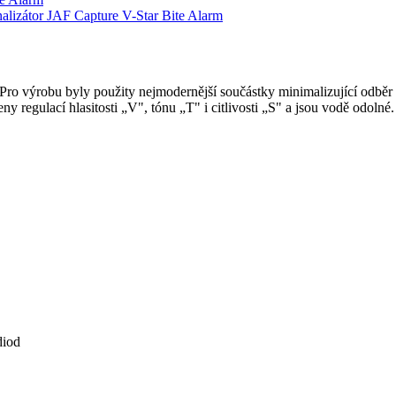
ro výrobu byly použity nejmodernější součástky minimalizující odběr 
ny regulací hlasitosti „V", tónu „T" i citlivosti „S" a jsou vodě odolné.
diod