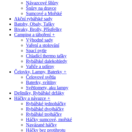
Návazcové šňůry
Šnůry na dravce
Sumcové a Mořské
Akční rybářské sady
Batohy, Obaly, Tašky
Bivaky, Brolly, Přístřešky
Camping a táboření
+
Výhodné sady
Vaření a stolování
Spací pytle
Chladící thermo tašky
Rybářské dalekohledy
Vařiče a udírny
Čelovky, Lampy, Baterky
+
Čelovové světla
Baterky, svítilny
Světlomety, aku lampy
Deštníky, Rybářské držáky
Háčky a návazce
+
Rybářské jednoháčky
Rybářské dvojháčky
Rybářské trojháčky
Háčky sumcové, mořské
Navázané háčky
Háčky bez protihrotu