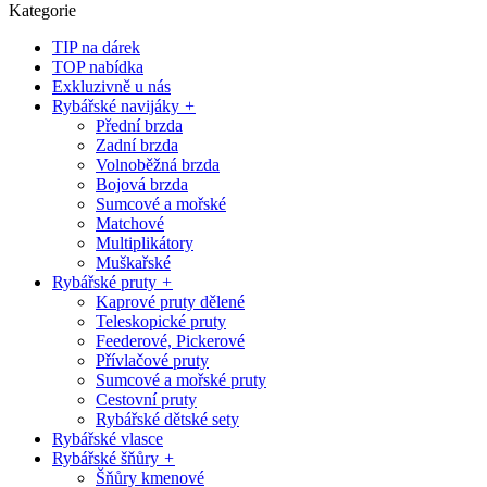
Kategorie
TIP na dárek
TOP nabídka
Exkluzivně u nás
Rybářské navijáky
+
Přední brzda
Zadní brzda
Volnoběžná brzda
Bojová brzda
Sumcové a mořské
Matchové
Multiplikátory
Muškařské
Rybářské pruty
+
Kaprové pruty dělené
Teleskopické pruty
Feederové, Pickerové
Přívlačové pruty
Sumcové a mořské pruty
Cestovní pruty
Rybářské dětské sety
Rybářské vlasce
Rybářské šňůry
+
Šňůry kmenové