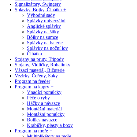
Signalizátory, Swingery
Splávky, Bojky, Čihátka
+
Výhodné sady
Splávky univerzální
Anglické splávky
Splávky na štiky
Bójky na sumce
Splávky na baterie
Splávky na noční lov
Čihátka
Stojany na pruty, Tripody
Stojany, Vidličky, Rohatinky
Vázací materiál, Bižuterie
Vezírky, Čeřeny, Saky
Program na feeder
Program na kapry
+
Vnadící pomůcky
Péče o ryby
Háčky a návazce
Montážní materiál
Montážní pomůcky
Boilies návazce
Krabičky, plasty a boxy
Program na moře
+
Multiplikátory na moře