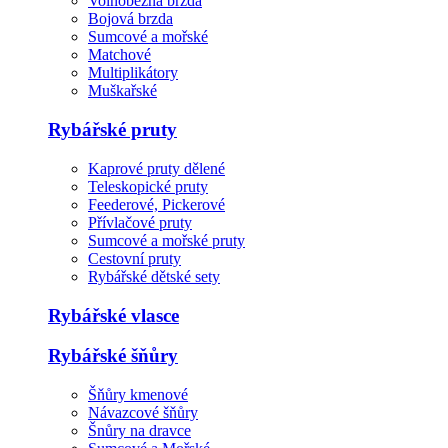
Volnoběžná brzda
Bojová brzda
Sumcové a mořské
Matchové
Multiplikátory
Muškařské
Rybářské pruty
Kaprové pruty dělené
Teleskopické pruty
Feederové, Pickerové
Přívlačové pruty
Sumcové a mořské pruty
Cestovní pruty
Rybářské dětské sety
Rybářské vlasce
Rybářské šňůry
Šňůry kmenové
Návazcové šňůry
Šnůry na dravce