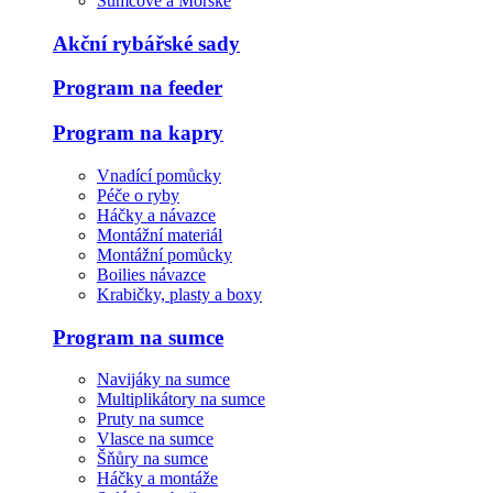
Sumcové a Mořské
Akční rybářské sady
Program na feeder
Program na kapry
Vnadící pomůcky
Péče o ryby
Háčky a návazce
Montážní materiál
Montážní pomůcky
Boilies návazce
Krabičky, plasty a boxy
Program na sumce
Navijáky na sumce
Multiplikátory na sumce
Pruty na sumce
Vlasce na sumce
Šňůry na sumce
Háčky a montáže