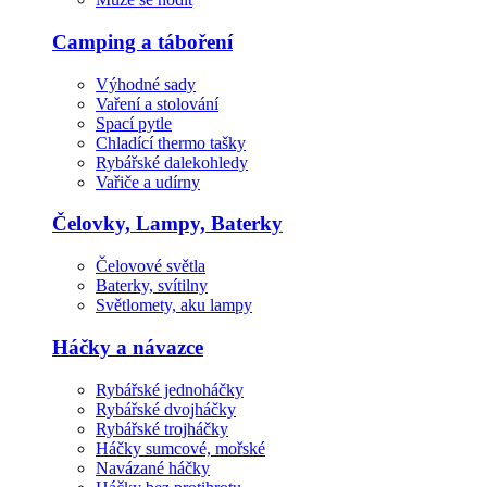
Camping a táboření
Výhodné sady
Vaření a stolování
Spací pytle
Chladící thermo tašky
Rybářské dalekohledy
Vařiče a udírny
Čelovky, Lampy, Baterky
Čelovové světla
Baterky, svítilny
Světlomety, aku lampy
Háčky a návazce
Rybářské jednoháčky
Rybářské dvojháčky
Rybářské trojháčky
Háčky sumcové, mořské
Navázané háčky