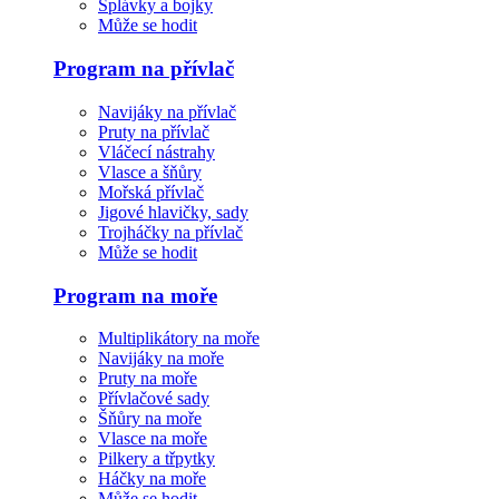
Splávky a bojky
Může se hodit
Program na přívlač
Navijáky na přívlač
Pruty na přívlač
Vláčecí nástrahy
Vlasce a šňůry
Mořská přívlač
Jigové hlavičky, sady
Trojháčky na přívlač
Může se hodit
Program na moře
Multiplikátory na moře
Navijáky na moře
Pruty na moře
Přívlačové sady
Šňůry na moře
Vlasce na moře
Pilkery a třpytky
Háčky na moře
Může se hodit