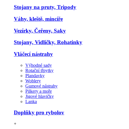
Stojany na pruty, Tripody
Váhy, kleště, mincíře
Vezírky, Čeřeny, Saky
Stojany, Vidličky, Rohatinky
Vláčecí nástrahy
Výhodné sady
Rotační třpytky
Plandavky
Woblery
Gumové nástrahy
Pilkery a moře
Jigové hlavičky
Lanka
Doplňky pro rybolov
+