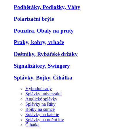
Podběráky, Podložky, Váhy
Polarizační brýle
Pouzdra, Obaly na pruty
Praky, kobry, vrhače
Deštníky, Rybářské držáky
Signalizátory, Swingery
Splávky, Bojky, Čihátka
Výhodné sady
Splávky univerzální
Anglické splávky
Splávky na štiky
Bójky na sumce
Splávky na baterie
Splávky na noční lov
Čihátka