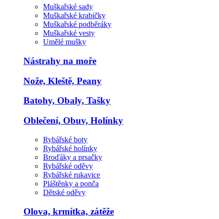
Muškařské sady
Muškařské krabičky
Muškařské podběráky
Muškařské vesty
Umělé mušky
Nástrahy na moře
Nože, Kleště, Peany
Batohy, Obaly, Tašky
Oblečení, Obuv, Holínky
Rybářské boty
Rybářské holínky
Broďáky a prsačky
Rybářské oděvy
Rybářské rukavice
Pláštěnky a ponča
Dětské oděvy
Olova, krmítka, zátěže