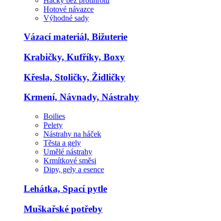
Háčky bez protihrotu
Hotové návazce
Výhodné sady
Vázací materiál, Bižuterie
Krabičky, Kufříky, Boxy
Křesla, Stoličky, Židličky
Krmení, Návnady, Nástrahy
Boilies
Pelety
Nástrahy na háček
Těsta a gely
Umělé nástrahy
Krmítkové směsi
Dipy, gely a esence
Lehátka, Spací pytle
Muškařské potřeby