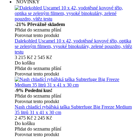
NOVINKY
-21%
Převážně skladem
Přidat do seznamu přání
Porovnat tento produkt
Dalekohled Uscamel 10 x 42, vodotěsné kovové tělo, optika
se zeleným filmem, vysoké binokuláry, zelené pouzdro, vítěz
testu
3 215 Kč
2 545 Kč
Do košíku
Přidat do seznamu přání
Porovnat tento produkt
-9%
Poslední kus!
Přidat do seznamu přání
Porovnat tento produkt
Nash chladící rybářská taška Subterfuge Big Freeze Medium
35 litrů 31 x 41 x 30 cm
2 475 Kč
2 245 Kč
Do košíku
Přidat do seznamu přání
Porovnat tento produkt