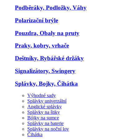
Podběráky, Podložky, Váhy
Polarizační brýle
Pouzdra, Obaly na pruty
Praky, kobry, vrhače
Deštníky, Rybářské držáky
Signalizátory, Swingery
Splávky, Bojky, Čihátka
Výhodné sady
Splávky univerzální
Anglické splávky
Splávky na štiky
Bójky na sumce
Splávky na baterie
Splávky na noční lov
Čihátka