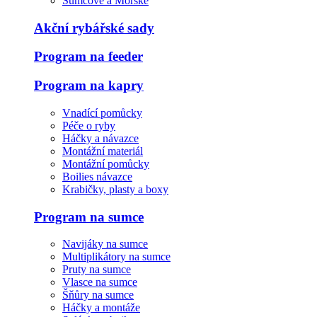
Sumcové a Mořské
Akční rybářské sady
Program na feeder
Program na kapry
Vnadící pomůcky
Péče o ryby
Háčky a návazce
Montážní materiál
Montážní pomůcky
Boilies návazce
Krabičky, plasty a boxy
Program na sumce
Navijáky na sumce
Multiplikátory na sumce
Pruty na sumce
Vlasce na sumce
Šňůry na sumce
Háčky a montáže