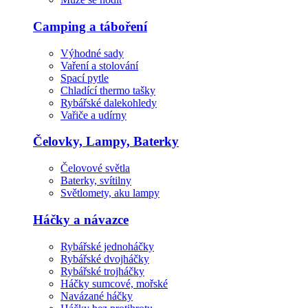
Camping a táboření
Výhodné sady
Vaření a stolování
Spací pytle
Chladící thermo tašky
Rybářské dalekohledy
Vařiče a udírny
Čelovky, Lampy, Baterky
Čelovové světla
Baterky, svítilny
Světlomety, aku lampy
Háčky a návazce
Rybářské jednoháčky
Rybářské dvojháčky
Rybářské trojháčky
Háčky sumcové, mořské
Navázané háčky