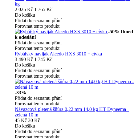
kg
2 025 Kč
1 765 Kč
Do košíku
Přidat do seznamu přání
Porovnat tento produkt
-50%
Ihned
k odeslání
Přidat do seznamu přání
Porovnat tento produkt
Rybářský naviják Alcedo HXS 3010 + cívka
3 490 Kč
1 745 Kč
Do košíku
Přidat do seznamu přání
Porovnat tento produkt
-33%
Přidat do seznamu přání
Porovnat tento produkt
Návazcová pletená šňůra 0,22 mm 14,0 kg HT Dyneema -
zelená 10 m
45 Kč
30 Kč
Do košíku
Přidat do seznamu přání
Porovnat tento produkt