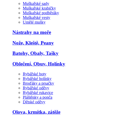
Muškařské sady
Muškařské krabičky
Muškařské podběráky
Muškařské vesty
Umělé mušky
Nástrahy na moře
Nože, Kleště, Peany
Batohy, Obaly, Tašky
Oblečení, Obuv, Holínky
Rybářské boty
Rybářské holínky
Broďáky a prsačky
Rybářské oděvy
Rybářské rukavice
Pláštěnky a ponča
Dětské oděvy
Olova, krmítka, zátěže