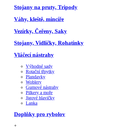
Stojany na pruty, Tripody
Váhy, kleště, mincíře
Vezírky, Čeřeny, Saky
Stojany, Vidličky, Rohatinky
Vláčecí nástrahy
Výhodné sady
Rotační třpytky
Plandavky
Woblery
Gumové nástrahy
Pilkery a moře
Jigové hlavičky
Lanka
Doplňky pro rybolov
+