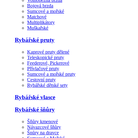
Volnoběžná brzda
Bojová brzda
Sumcové a mořské
Matchové
Multiplikátory
Muškařské
Rybářské pruty
Kaprové pruty dělené
Teleskopické pruty
Feederové, Pickerové
Přívlačové pruty
Sumcové a mořské pruty
Cestovní pruty
Rybářské dětské sety
Rybářské vlasce
Rybářské šňůry
Šňůry kmenové
Návazcové šňůry
Šnůry na dravce