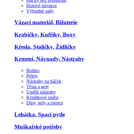
Háčky bez protihrotu
Hotové návazce
Výhodné sady
Vázací materiál, Bižuterie
Krabičky, Kufříky, Boxy
Křesla, Stoličky, Židličky
Krmení, Návnady, Nástrahy
Boilies
Pelety
Nástrahy na háček
Těsta a gely
Umělé nástrahy
Krmítkové směsi
Dipy, gely a esence
Lehátka, Spací pytle
Muškařské potřeby