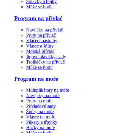
Splávky a bojky
Může se hodit
Program na přívlač
Navijáky na přívlač
Pruty na přívlač
Vláčecí nástrahy
Vlasce a šňůry
Mořská přívlač
Jigové hlavičky, sady
Trojháčky na přívlač
Může se hodit
Program na moře
Multiplikátory na moře
Navijáky na moře
Pruty na moře
Přívlačové sady
Šňůry na moře
Vlasce na moře
Pilkery a třpytky
Háčky na moře
Může se hodit