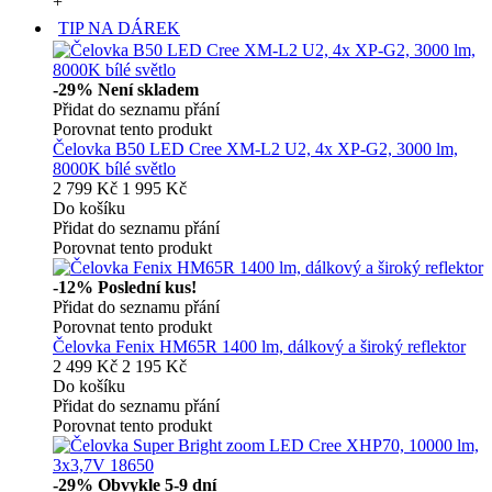
+
TIP NA DÁREK
-29%
Není skladem
Přidat do seznamu přání
Porovnat tento produkt
Čelovka B50 LED Cree XM-L2 U2, 4x XP-G2, 3000 lm,
8000K bílé světlo
2 799 Kč
1 995 Kč
Do košíku
Přidat do seznamu přání
Porovnat tento produkt
-12%
Poslední kus!
Přidat do seznamu přání
Porovnat tento produkt
Čelovka Fenix HM65R 1400 lm, dálkový a široký reflektor
2 499 Kč
2 195 Kč
Do košíku
Přidat do seznamu přání
Porovnat tento produkt
-29%
Obvykle 5-9 dní