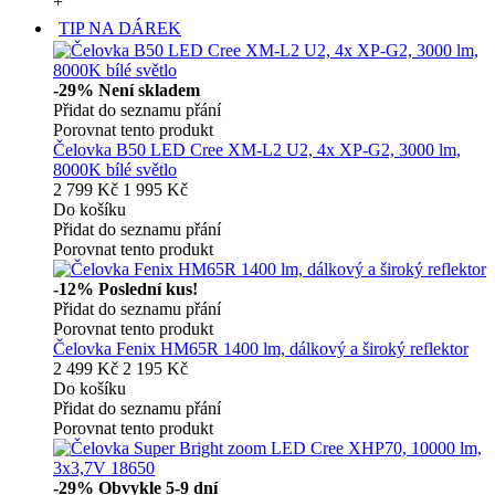
+
TIP NA DÁREK
-29%
Není skladem
Přidat do seznamu přání
Porovnat tento produkt
Čelovka B50 LED Cree XM-L2 U2, 4x XP-G2, 3000 lm,
8000K bílé světlo
2 799 Kč
1 995 Kč
Do košíku
Přidat do seznamu přání
Porovnat tento produkt
-12%
Poslední kus!
Přidat do seznamu přání
Porovnat tento produkt
Čelovka Fenix HM65R 1400 lm, dálkový a široký reflektor
2 499 Kč
2 195 Kč
Do košíku
Přidat do seznamu přání
Porovnat tento produkt
-29%
Obvykle 5-9 dní