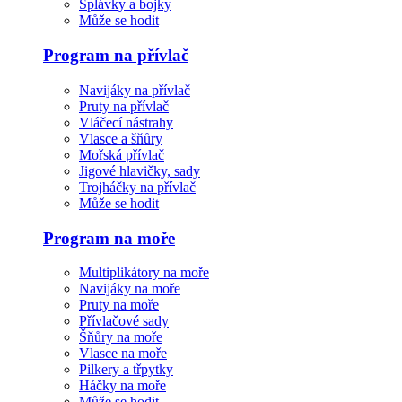
Splávky a bojky
Může se hodit
Program na přívlač
Navijáky na přívlač
Pruty na přívlač
Vláčecí nástrahy
Vlasce a šňůry
Mořská přívlač
Jigové hlavičky, sady
Trojháčky na přívlač
Může se hodit
Program na moře
Multiplikátory na moře
Navijáky na moře
Pruty na moře
Přívlačové sady
Šňůry na moře
Vlasce na moře
Pilkery a třpytky
Háčky na moře
Může se hodit