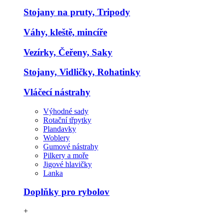
Stojany na pruty, Tripody
Váhy, kleště, mincíře
Vezírky, Čeřeny, Saky
Stojany, Vidličky, Rohatinky
Vláčecí nástrahy
Výhodné sady
Rotační třpytky
Plandavky
Woblery
Gumové nástrahy
Pilkery a moře
Jigové hlavičky
Lanka
Doplňky pro rybolov
+