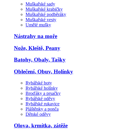
Muškařské sady
Muškařské krabičky
Muškařské podběráky
Muškařské vesty
Umělé mušky
Nástrahy na moře
Nože, Kleště, Peany
Batohy, Obaly, Tašky
Oblečení, Obuv, Holínky
Rybářské boty
Rybářské holínky
Broďáky a prsačky
Rybářské oděvy
Rybářské rukavice
Pláštěnky a ponča
Dětské oděvy
Olova, krmítka, zátěže