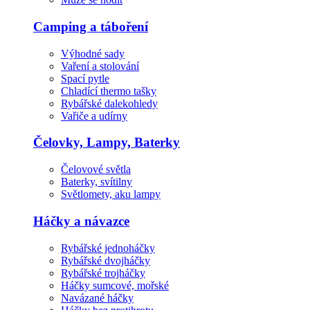
Camping a táboření
Výhodné sady
Vaření a stolování
Spací pytle
Chladící thermo tašky
Rybářské dalekohledy
Vařiče a udírny
Čelovky, Lampy, Baterky
Čelovové světla
Baterky, svítilny
Světlomety, aku lampy
Háčky a návazce
Rybářské jednoháčky
Rybářské dvojháčky
Rybářské trojháčky
Háčky sumcové, mořské
Navázané háčky