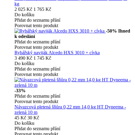
kg
2 025 Kč
1 765 Kč
Do košíku
Přidat do seznamu přání
Porovnat tento produkt
-50%
Ihned
k odeslání
Přidat do seznamu přání
Porovnat tento produkt
Rybářský naviják Alcedo HXS 3010 + cívka
3 490 Kč
1 745 Kč
Do košíku
Přidat do seznamu přání
Porovnat tento produkt
-33%
Přidat do seznamu přání
Porovnat tento produkt
Návazcová pletená šňůra 0,22 mm 14,0 kg HT Dyneema -
zelená 10 m
45 Kč
30 Kč
Do košíku
Přidat do seznamu přání
Porovnat tento produkt