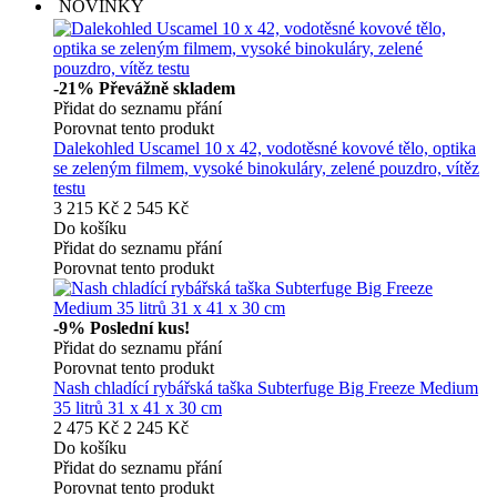
NOVINKY
-21%
Převážně skladem
Přidat do seznamu přání
Porovnat tento produkt
Dalekohled Uscamel 10 x 42, vodotěsné kovové tělo, optika
se zeleným filmem, vysoké binokuláry, zelené pouzdro, vítěz
testu
3 215 Kč
2 545 Kč
Do košíku
Přidat do seznamu přání
Porovnat tento produkt
-9%
Poslední kus!
Přidat do seznamu přání
Porovnat tento produkt
Nash chladící rybářská taška Subterfuge Big Freeze Medium
35 litrů 31 x 41 x 30 cm
2 475 Kč
2 245 Kč
Do košíku
Přidat do seznamu přání
Porovnat tento produkt