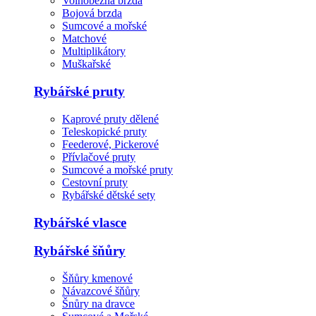
Volnoběžná brzda
Bojová brzda
Sumcové a mořské
Matchové
Multiplikátory
Muškařské
Rybářské pruty
Kaprové pruty dělené
Teleskopické pruty
Feederové, Pickerové
Přívlačové pruty
Sumcové a mořské pruty
Cestovní pruty
Rybářské dětské sety
Rybářské vlasce
Rybářské šňůry
Šňůry kmenové
Návazcové šňůry
Šnůry na dravce