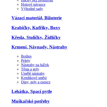
Háčky bez protihrotu
Hotové návazce
Výhodné sady
Vázací materiál, Bižuterie
Krabičky, Kufříky, Boxy
Křesla, Stoličky, Židličky
Krmení, Návnady, Nástrahy
Boilies
Pelety
Nástrahy na háček
Těsta a gely
Umělé nástrahy
Krmítkové směsi
Dipy, gely a esence
Lehátka, Spací pytle
Muškařské potřeby