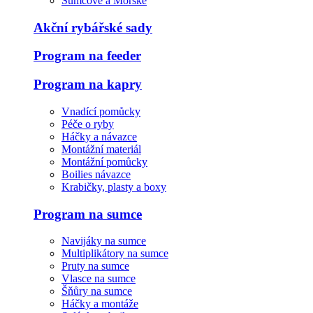
Sumcové a Mořské
Akční rybářské sady
Program na feeder
Program na kapry
Vnadící pomůcky
Péče o ryby
Háčky a návazce
Montážní materiál
Montážní pomůcky
Boilies návazce
Krabičky, plasty a boxy
Program na sumce
Navijáky na sumce
Multiplikátory na sumce
Pruty na sumce
Vlasce na sumce
Šňůry na sumce
Háčky a montáže