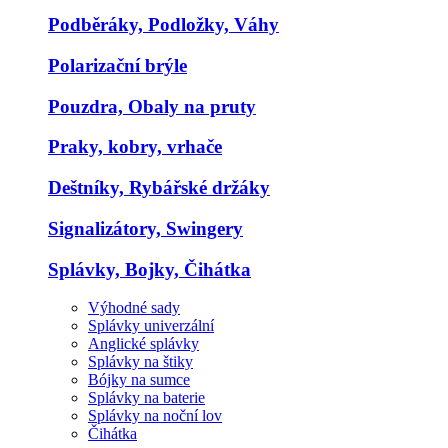
Podběráky, Podložky, Váhy
Polarizační brýle
Pouzdra, Obaly na pruty
Praky, kobry, vrhače
Deštníky, Rybářské držáky
Signalizátory, Swingery
Splávky, Bojky, Čihátka
Výhodné sady
Splávky univerzální
Anglické splávky
Splávky na štiky
Bójky na sumce
Splávky na baterie
Splávky na noční lov
Čihátka