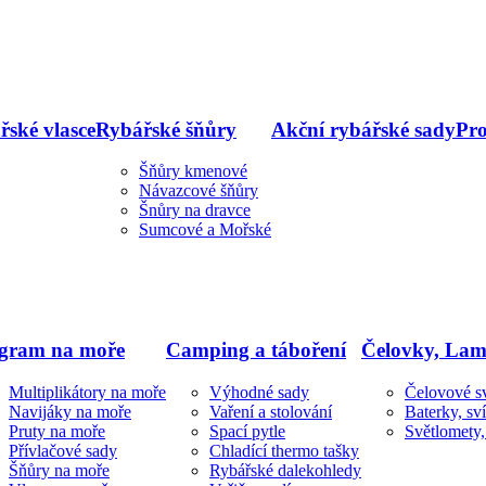
řské vlasce
Rybářské šňůry
Akční rybářské sady
Pro
Šňůry kmenové
Návazcové šňůry
Šnůry na dravce
Sumcové a Mořské
gram na moře
Camping a táboření
Čelovky, Lam
Multiplikátory na moře
Výhodné sady
Čelovové sv
Navijáky na moře
Vaření a stolování
Baterky, sví
Pruty na moře
Spací pytle
Světlomety
Přívlačové sady
Chladící thermo tašky
Šňůry na moře
Rybářské dalekohledy