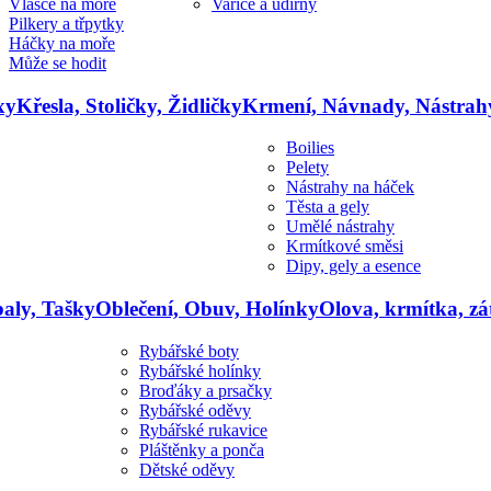
Vlasce na moře
Vařiče a udírny
Pilkery a třpytky
Háčky na moře
Může se hodit
xy
Křesla, Stoličky, Židličky
Krmení, Návnady, Nástrah
Boilies
Pelety
Nástrahy na háček
Těsta a gely
Umělé nástrahy
Krmítkové směsi
Dipy, gely a esence
aly, Tašky
Oblečení, Obuv, Holínky
Olova, krmítka, zá
Rybářské boty
Rybářské holínky
Broďáky a prsačky
Rybářské oděvy
Rybářské rukavice
Pláštěnky a ponča
Dětské oděvy