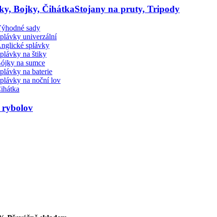
ky, Bojky, Čihátka
Stojany na pruty, Tripody
ýhodné sady
plávky univerzální
nglické splávky
plávky na štiky
ójky na sumce
plávky na baterie
plávky na noční lov
ihátka
 rybolov