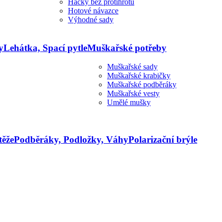
Háčky bez protihrotu
Hotové návazce
Výhodné sady
y
Lehátka, Spací pytle
Muškařské potřeby
Muškařské sady
Muškařské krabičky
Muškařské podběráky
Muškařské vesty
Umělé mušky
těže
Podběráky, Podložky, Váhy
Polarizační brýle