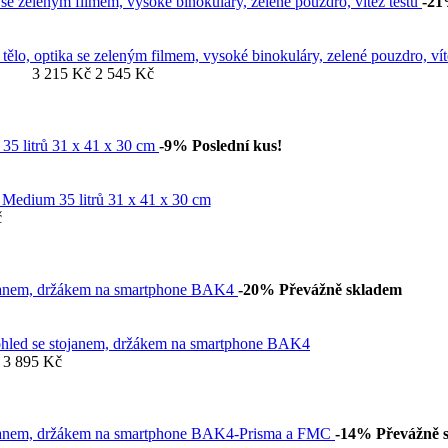
-2
lo, optika se zeleným filmem, vysoké binokuláry, zelené pouzdro, vít
3 215 Kč
2 545 Kč
-9%
Poslední kus!
e Medium 35 litrů 31 x 41 x 30 cm
č
-20%
Převážně skladem
ohled se stojanem, držákem na smartphone BAK4
3 895 Kč
-14%
Převážně 