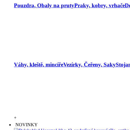
Pouzdra, Obaly na pruty
Praky, kobry, vrhače
De
Váhy, kleště, mincíře
Vezírky, Čeřeny, Saky
Stoja
+
NOVINKY