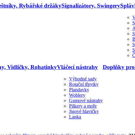
štníky, Rybářské držáky
Signalizátory, Swingery
Spláv
V
S
A
S
B
S
S
Č
ny, Vidličky, Rohatinky
Vláčecí nástrahy
Doplňky pro
Výhodné sady
Rotační třpytky
Plandavky
Woblery
Gumové nástrahy
Pilkery a moře
Jigové hlavičky
Lanka