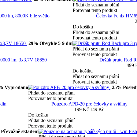
Přidat do seznamu přání
Porovnat tento produkt
0 lm, 8000K bílé světlo
Čelovka Fenix HM65R
2
Do košíku
Přidat do seznamu přání
Porovnat tento produkt
-29%
Obvykle 5-9 dní
Přidat do seznamu přání
Porovnat tento produkt
0000 lm, 3x3,7V 18650
Držák prutu Rod Ra
499 
Do košíku
Přidat do seznamu přání
Porovnat tento produkt
0%
Vyprodáno
-25%
Posled
Přidat do seznamu přání
Porovnat tento produkt
din
Pouzdro APB-20 pro čelovky a svítilny
199 Kč
149 Kč
Do košíku
Přidat do seznamu přání
Porovnat tento produkt
Převážně skladem
Přidat do seznamu přání