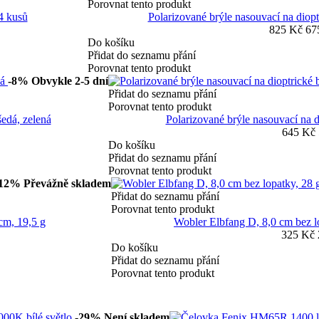
Porovnat tento produkt
 4 kusů
Polarizované brýle nasouvací na diopt
825 Kč
67
Do košíku
Přidat do seznamu přání
Porovnat tento produkt
-8%
Obvykle 2-5 dní
Přidat do seznamu přání
Porovnat tento produkt
šedá, zelená
Polarizované brýle nasouvací na d
645 Kč
Do košíku
Přidat do seznamu přání
Porovnat tento produkt
-12%
Převážně skladem
Přidat do seznamu přání
Porovnat tento produkt
cm, 19,5 g
Wobler Elbfang D, 8,0 cm bez lo
325 Kč
Do košíku
Přidat do seznamu přání
Porovnat tento produkt
-29%
Není skladem