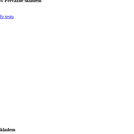
1%
Převážně skladem
ěz testu
skladem