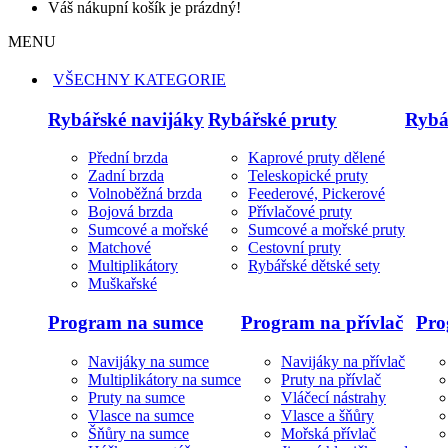
Váš nákupní košík je prázdný!
MENU
VŠECHNY KATEGORIE
Rybářské navijáky
Rybářské pruty
Rybá
Přední brzda
Kaprové pruty dělené
Zadní brzda
Teleskopické pruty
Volnoběžná brzda
Feederové, Pickerové
Bojová brzda
Přívlačové pruty
Sumcové a mořské
Sumcové a mořské pruty
Matchové
Cestovní pruty
Multiplikátory
Rybářské dětské sety
Muškařské
Program na sumce
Program na přívlač
Pro
Navijáky na sumce
Navijáky na přívlač
Multiplikátory na sumce
Pruty na přívlač
Pruty na sumce
Vláčecí nástrahy
Vlasce na sumce
Vlasce a šňůry
Šňůry na sumce
Mořská přívlač