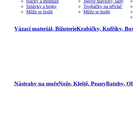
Háčky a montáže
Jigové hlavičky, sady
Splávky a bojky
Trojháčky na přívlač
Může se hodit
Může se hodit
Vázací materiál, Bižuterie
Krabičky, Kufříky, Bo
Nástrahy na moře
Nože, Kleště, Peany
Batohy, Ob