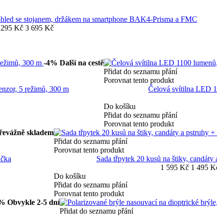
ohled se stojanem, držákem na smartphone BAK4-Prisma a FMC
 295 Kč
3 695 Kč
-4%
Další na cestě
Přidat do seznamu přání
Porovnat tento produkt
enzor, 5 režimů, 300 m
Čelová svítilna LED 1
Do košíku
Přidat do seznamu přání
Porovnat tento produkt
řevážně skladem
Přidat do seznamu přání
Porovnat tento produkt
ička
Sada třpytek 20 kusů na štiky, candáty 
1 595 Kč
1 495 K
Do košíku
Přidat do seznamu přání
Porovnat tento produkt
4%
Obvykle 2-5 dní
Přidat do seznamu přání