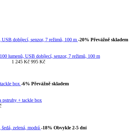
-20%
Převážně skladem
100 lumenů, USB dobíjecí, senzor, 7 režimů, 100 m
1 245 Kč
995 Kč
-6%
Převážně skladem
a pstruhy + tackle box
č
-18%
Obvykle 2-5 dní