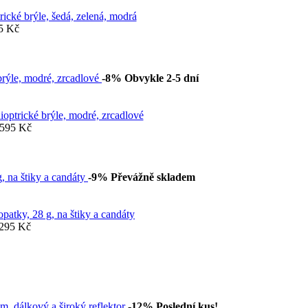
rické brýle, šedá, zelená, modrá
5 Kč
-8%
Obvykle 2-5 dní
ioptrické brýle, modré, zrcadlové
595 Kč
-9%
Převážně skladem
patky, 28 g, na štiky a candáty
295 Kč
-12%
Poslední kus!