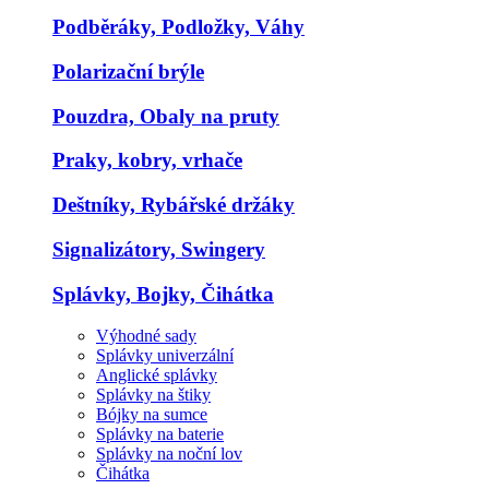
Podběráky, Podložky, Váhy
Polarizační brýle
Pouzdra, Obaly na pruty
Praky, kobry, vrhače
Deštníky, Rybářské držáky
Signalizátory, Swingery
Splávky, Bojky, Čihátka
Výhodné sady
Splávky univerzální
Anglické splávky
Splávky na štiky
Bójky na sumce
Splávky na baterie
Splávky na noční lov
Čihátka