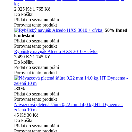
kg
2 025 Kč
1 765 Kč
Do košíku
Přidat do seznamu přání
Porovnat tento produkt
-50%
Ihned
k odeslání
Přidat do seznamu přání
Porovnat tento produkt
Rybářský naviják Alcedo HXS 3010 + cívka
3 490 Kč
1 745 Kč
Do košíku
Přidat do seznamu přání
Porovnat tento produkt
-33%
Přidat do seznamu přání
Porovnat tento produkt
Návazcová pletená šňůra 0,22 mm 14,0 kg HT Dyneema -
zelená 10 m
45 Kč
30 Kč
Do košíku
Přidat do seznamu přání
Porovnat tento produkt