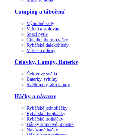
Camping a táboření
Výhodné sady
Vaření a stolování
Spací pytle
Chladící thermo tašky
Rybářské dalekohledy
Vařiče a udírny
Čelovky, Lampy, Baterky
Čelovové světla
Baterky, svítilny
Světlomety, aku lampy
Háčky a návazce
Rybářské jednoháčky
Rybářské dvojháčky
Rybářské trojháčky
Háčky sumcové, mořské
Navázané háčky