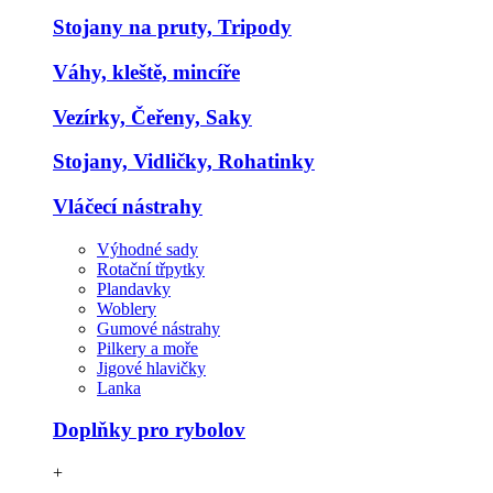
Stojany na pruty, Tripody
Váhy, kleště, mincíře
Vezírky, Čeřeny, Saky
Stojany, Vidličky, Rohatinky
Vláčecí nástrahy
Výhodné sady
Rotační třpytky
Plandavky
Woblery
Gumové nástrahy
Pilkery a moře
Jigové hlavičky
Lanka
Doplňky pro rybolov
+