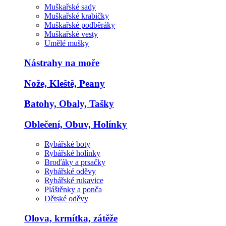
Muškařské sady
Muškařské krabičky
Muškařské podběráky
Muškařské vesty
Umělé mušky
Nástrahy na moře
Nože, Kleště, Peany
Batohy, Obaly, Tašky
Oblečení, Obuv, Holínky
Rybářské boty
Rybářské holínky
Broďáky a prsačky
Rybářské oděvy
Rybářské rukavice
Pláštěnky a ponča
Dětské oděvy
Olova, krmítka, zátěže