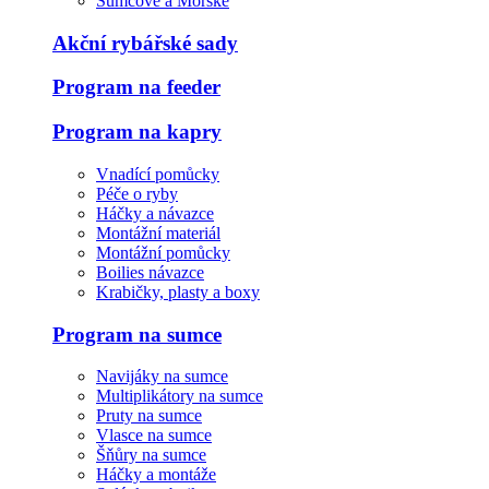
Sumcové a Mořské
Akční rybářské sady
Program na feeder
Program na kapry
Vnadící pomůcky
Péče o ryby
Háčky a návazce
Montážní materiál
Montážní pomůcky
Boilies návazce
Krabičky, plasty a boxy
Program na sumce
Navijáky na sumce
Multiplikátory na sumce
Pruty na sumce
Vlasce na sumce
Šňůry na sumce
Háčky a montáže