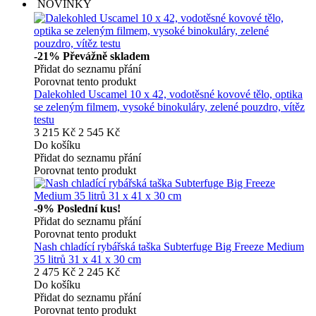
NOVINKY
-21%
Převážně skladem
Přidat do seznamu přání
Porovnat tento produkt
Dalekohled Uscamel 10 x 42, vodotěsné kovové tělo, optika
se zeleným filmem, vysoké binokuláry, zelené pouzdro, vítěz
testu
3 215 Kč
2 545 Kč
Do košíku
Přidat do seznamu přání
Porovnat tento produkt
-9%
Poslední kus!
Přidat do seznamu přání
Porovnat tento produkt
Nash chladící rybářská taška Subterfuge Big Freeze Medium
35 litrů 31 x 41 x 30 cm
2 475 Kč
2 245 Kč
Do košíku
Přidat do seznamu přání
Porovnat tento produkt