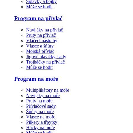
Splávky a bojky
Může se hodit
Program na přívlač
Navijáky na přívlač
Pruty na přívlač
Vláčecí nástrahy
Vlasce a šňůry
Mořská přívlač
Jigové hlavičky, sady
Trojháčky na přívlač
Může se hodit
Program na moře
Multiplikátory na moře
Navijáky na moře
Pruty na moře
Přívlačové sady
Šňůry na moře
Vlasce na moře
Pilkery a třpytky
Háčky na moře
Může se hodit