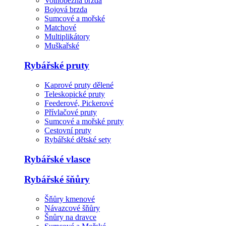
Volnoběžná brzda
Bojová brzda
Sumcové a mořské
Matchové
Multiplikátory
Muškařské
Rybářské pruty
Kaprové pruty dělené
Teleskopické pruty
Feederové, Pickerové
Přívlačové pruty
Sumcové a mořské pruty
Cestovní pruty
Rybářské dětské sety
Rybářské vlasce
Rybářské šňůry
Šňůry kmenové
Návazcové šňůry
Šnůry na dravce