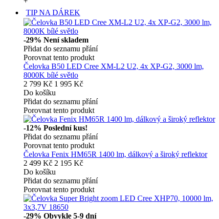
+
TIP NA DÁREK
-29%
Není skladem
Přidat do seznamu přání
Porovnat tento produkt
Čelovka B50 LED Cree XM-L2 U2, 4x XP-G2, 3000 lm,
8000K bílé světlo
2 799 Kč
1 995 Kč
Do košíku
Přidat do seznamu přání
Porovnat tento produkt
-12%
Poslední kus!
Přidat do seznamu přání
Porovnat tento produkt
Čelovka Fenix HM65R 1400 lm, dálkový a široký reflektor
2 499 Kč
2 195 Kč
Do košíku
Přidat do seznamu přání
Porovnat tento produkt
-29%
Obvykle 5-9 dní