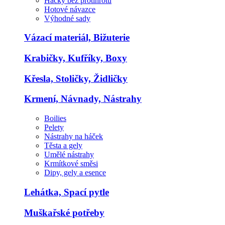
Háčky bez protihrotu
Hotové návazce
Výhodné sady
Vázací materiál, Bižuterie
Krabičky, Kufříky, Boxy
Křesla, Stoličky, Židličky
Krmení, Návnady, Nástrahy
Boilies
Pelety
Nástrahy na háček
Těsta a gely
Umělé nástrahy
Krmítkové směsi
Dipy, gely a esence
Lehátka, Spací pytle
Muškařské potřeby