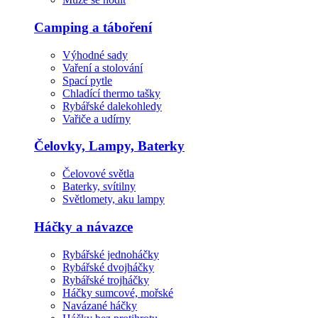
Camping a táboření
Výhodné sady
Vaření a stolování
Spací pytle
Chladící thermo tašky
Rybářské dalekohledy
Vařiče a udírny
Čelovky, Lampy, Baterky
Čelovové světla
Baterky, svítilny
Světlomety, aku lampy
Háčky a návazce
Rybářské jednoháčky
Rybářské dvojháčky
Rybářské trojháčky
Háčky sumcové, mořské
Navázané háčky