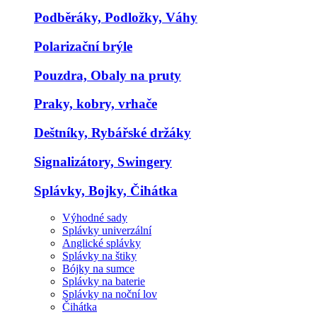
Podběráky, Podložky, Váhy
Polarizační brýle
Pouzdra, Obaly na pruty
Praky, kobry, vrhače
Deštníky, Rybářské držáky
Signalizátory, Swingery
Splávky, Bojky, Čihátka
Výhodné sady
Splávky univerzální
Anglické splávky
Splávky na štiky
Bójky na sumce
Splávky na baterie
Splávky na noční lov
Čihátka