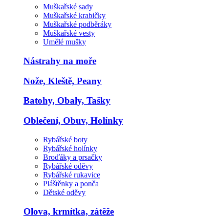
Muškařské sady
Muškařské krabičky
Muškařské podběráky
Muškařské vesty
Umělé mušky
Nástrahy na moře
Nože, Kleště, Peany
Batohy, Obaly, Tašky
Oblečení, Obuv, Holínky
Rybářské boty
Rybářské holínky
Broďáky a prsačky
Rybářské oděvy
Rybářské rukavice
Pláštěnky a ponča
Dětské oděvy
Olova, krmítka, zátěže