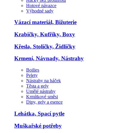
Háčky bez protihrotu
Hotové návazce
Výhodné sady
Vázací materiál, Bižuterie
Krabičky, Kufříky, Boxy
Křesla, Stoličky, Židličky
Krmení, Návnady, Nástrahy
Boilies
Pelety
Nástrahy na háček
Těsta a gely
Umělé nástrahy
Krmítkové směsi
Dipy, gely a esence
Lehátka, Spací pytle
Muškařské potřeby