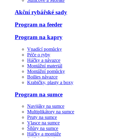
Sumcové a Mořské
Akční rybářské sady
Program na feeder
Program na kapry
Vnadící pomůcky
Péče o ryby
Háčky a návazce
Montážní materiál
Montážní pomůcky
Boilies návazce
Krabičky, plasty a boxy
Program na sumce
Navijáky na sumce
Multiplikátory na sumce
Pruty na sumce
Vlasce na sumce
Šňůry na sumce
Háčky a montáže