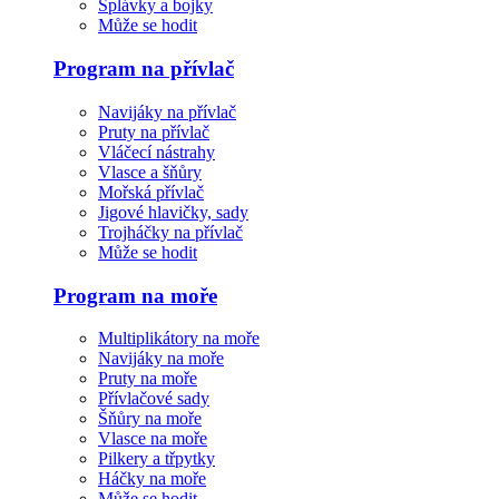
Splávky a bojky
Může se hodit
Program na přívlač
Navijáky na přívlač
Pruty na přívlač
Vláčecí nástrahy
Vlasce a šňůry
Mořská přívlač
Jigové hlavičky, sady
Trojháčky na přívlač
Může se hodit
Program na moře
Multiplikátory na moře
Navijáky na moře
Pruty na moře
Přívlačové sady
Šňůry na moře
Vlasce na moře
Pilkery a třpytky
Háčky na moře
Může se hodit