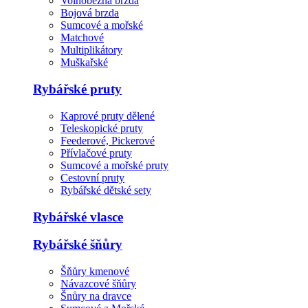
Volnoběžná brzda
Bojová brzda
Sumcové a mořské
Matchové
Multiplikátory
Muškařské
Rybářské pruty
Kaprové pruty dělené
Teleskopické pruty
Feederové, Pickerové
Přívlačové pruty
Sumcové a mořské pruty
Cestovní pruty
Rybářské dětské sety
Rybářské vlasce
Rybářské šňůry
Šňůry kmenové
Návazcové šňůry
Šnůry na dravce