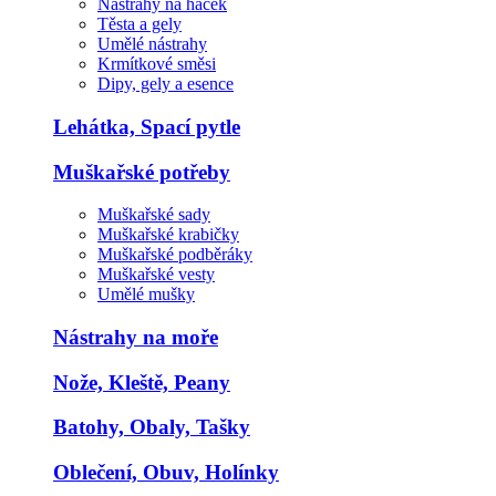
Nástrahy na háček
Těsta a gely
Umělé nástrahy
Krmítkové směsi
Dipy, gely a esence
Lehátka, Spací pytle
Muškařské potřeby
Muškařské sady
Muškařské krabičky
Muškařské podběráky
Muškařské vesty
Umělé mušky
Nástrahy na moře
Nože, Kleště, Peany
Batohy, Obaly, Tašky
Oblečení, Obuv, Holínky