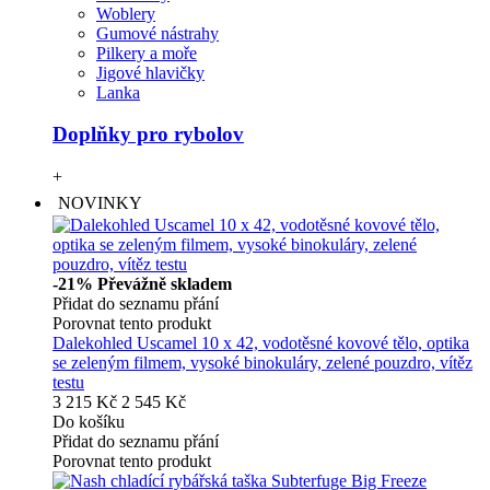
Woblery
Gumové nástrahy
Pilkery a moře
Jigové hlavičky
Lanka
Doplňky pro rybolov
+
NOVINKY
-21%
Převážně skladem
Přidat do seznamu přání
Porovnat tento produkt
Dalekohled Uscamel 10 x 42, vodotěsné kovové tělo, optika
se zeleným filmem, vysoké binokuláry, zelené pouzdro, vítěz
testu
3 215 Kč
2 545 Kč
Do košíku
Přidat do seznamu přání
Porovnat tento produkt