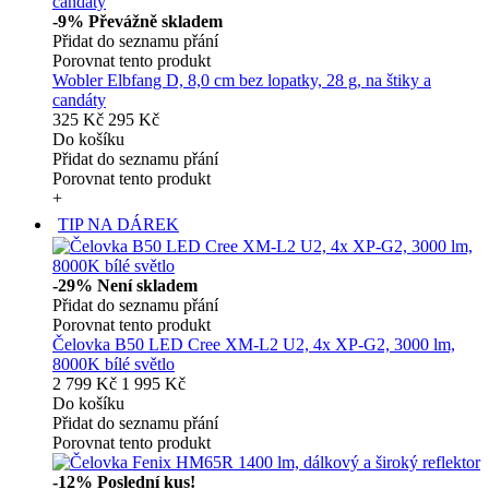
-9%
Převážně skladem
Přidat do seznamu přání
Porovnat tento produkt
Wobler Elbfang D, 8,0 cm bez lopatky, 28 g, na štiky a
candáty
325 Kč
295 Kč
Do košíku
Přidat do seznamu přání
Porovnat tento produkt
+
TIP NA DÁREK
-29%
Není skladem
Přidat do seznamu přání
Porovnat tento produkt
Čelovka B50 LED Cree XM-L2 U2, 4x XP-G2, 3000 lm,
8000K bílé světlo
2 799 Kč
1 995 Kč
Do košíku
Přidat do seznamu přání
Porovnat tento produkt
-12%
Poslední kus!