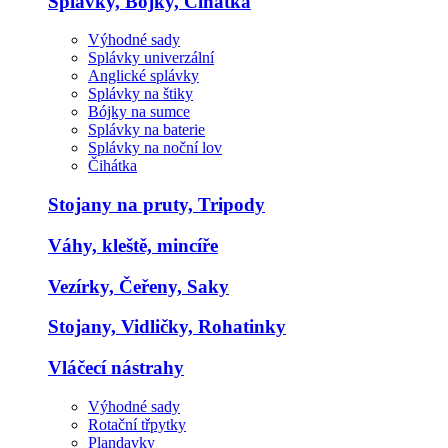
Splávky, Bojky, Čihátka
Výhodné sady
Splávky univerzální
Anglické splávky
Splávky na štiky
Bójky na sumce
Splávky na baterie
Splávky na noční lov
Čihátka
Stojany na pruty, Tripody
Váhy, kleště, mincíře
Vezírky, Čeřeny, Saky
Stojany, Vidličky, Rohatinky
Vláčecí nástrahy
Výhodné sady
Rotační třpytky
Plandavky