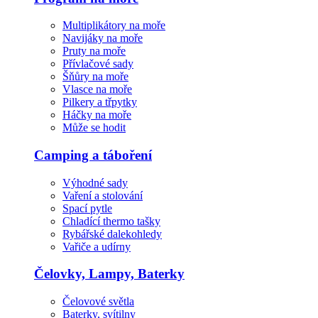
Multiplikátory na moře
Navijáky na moře
Pruty na moře
Přívlačové sady
Šňůry na moře
Vlasce na moře
Pilkery a třpytky
Háčky na moře
Může se hodit
Camping a táboření
Výhodné sady
Vaření a stolování
Spací pytle
Chladící thermo tašky
Rybářské dalekohledy
Vařiče a udírny
Čelovky, Lampy, Baterky
Čelovové světla
Baterky, svítilny