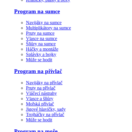
Program na sumce
Navijáky na sumce
Multiplikátory na sumce
Pruty na sumce
Vlasce na sumce
Šňůry na sumce
Háčky a montáže
Splávky a bojky
Může se hodit
Program na přívlač
Navijáky na přívlač
Pruty na přívlač
Vláčecí nástrahy
Vlasce a šňůry
Mořská přívlač
Jigové hlavičky, sady
Trojháčky na přívlač
Může se hodit
Program na moře