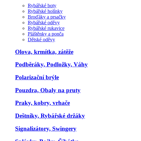
Rybářské boty
Rybářské holínky
Broďáky a prsačky
Rybářské oděvy
Rybářské rukavice
Pláštěnky a ponča
Dětské oděvy
Olova, krmítka, zátěže
Podběráky, Podložky, Váhy
Polarizační brýle
Pouzdra, Obaly na pruty
Praky, kobry, vrhače
Deštníky, Rybářské držáky
Signalizátory, Swingery