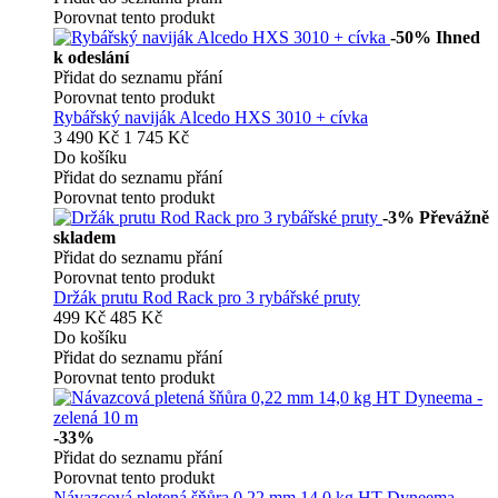
Porovnat tento produkt
-50%
Ihned
k odeslání
Přidat do seznamu přání
Porovnat tento produkt
Rybářský naviják Alcedo HXS 3010 + cívka
3 490 Kč
1 745 Kč
Do košíku
Přidat do seznamu přání
Porovnat tento produkt
-3%
Převážně
skladem
Přidat do seznamu přání
Porovnat tento produkt
Držák prutu Rod Rack pro 3 rybářské pruty
499 Kč
485 Kč
Do košíku
Přidat do seznamu přání
Porovnat tento produkt
-33%
Přidat do seznamu přání
Porovnat tento produkt
Návazcová pletená šňůra 0,22 mm 14,0 kg HT Dyneema -