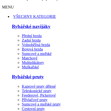
MENU
VŠECHNY KATEGORIE
Rybářské navijáky
Přední brzda
Zadní brzda
Volnoběžná brzda
Bojová brzda
Sumcové a mořské
Matchové
Multiplikátory
Muškařské
Rybářské pruty
Kaprové pruty dělené
Teleskopické pruty
Feederové, Pickerové
Přívlačové pruty
Sumcové a mořské pruty
Cestovní pruty