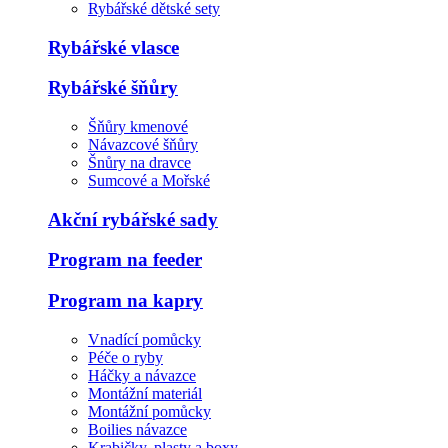
Rybářské dětské sety
Rybářské vlasce
Rybářské šňůry
Šňůry kmenové
Návazcové šňůry
Šnůry na dravce
Sumcové a Mořské
Akční rybářské sady
Program na feeder
Program na kapry
Vnadící pomůcky
Péče o ryby
Háčky a návazce
Montážní materiál
Montážní pomůcky
Boilies návazce
Krabičky, plasty a boxy