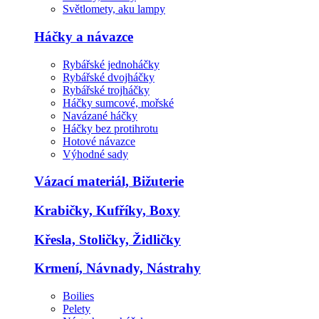
Světlomety, aku lampy
Háčky a návazce
Rybářské jednoháčky
Rybářské dvojháčky
Rybářské trojháčky
Háčky sumcové, mořské
Navázané háčky
Háčky bez protihrotu
Hotové návazce
Výhodné sady
Vázací materiál, Bižuterie
Krabičky, Kufříky, Boxy
Křesla, Stoličky, Židličky
Krmení, Návnady, Nástrahy
Boilies
Pelety